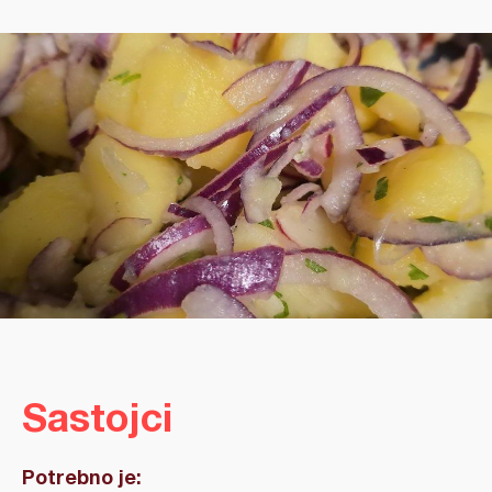
Sastojci
Potrebno je: