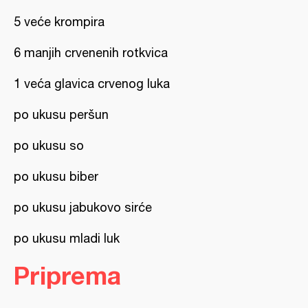
5 veće krompira
6 manjih crvenenih rotkvica
1 veća glavica crvenog luka
po ukusu peršun
po ukusu so
po ukusu biber
po ukusu jabukovo sirće
po ukusu mladi luk
Priprema