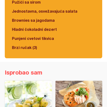
Pužići sa sirom
Jednostavna, osvežavajuća salata
Brownies sa jagodama
Hladni čokoladni dezert
Punjeni cvetovi tikvica
Brzi ručak (3)
Isprobao sam