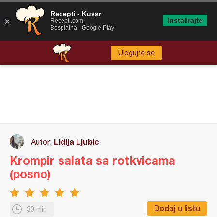
Recepti - Kuvar
Instalirajte
Recepti.com
Besplatna - Google Play
Ulogujte se
Lidija Ljubic
Autor:
Krompir salata sa rotkvicama
(posno)
Dodaj u listu
30 min