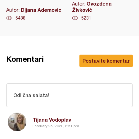
Gvozdena
Autor:
Dijana Ademovic
Živković
Autor:
5488
5231
Komentari
Postavite komentar
Odlična salata!
Tijana Vodoplav
February 25, 2026, 8:51 pm