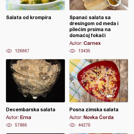
Salata od krompira
Spanać salata sa
dresingom od meda i
pilećim prsima na
domaćoj fokači
Carnex
Autor:
126667
13435
Decembarska salata
Posna zimska salata
Erna
Novka Ćorda
Autor:
Autor:
57966
44270