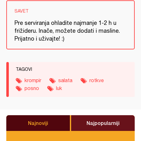
SAVET
Pre serviranja ohladite najmanje 1-2 h u
frižideru. Inače, možete dodati i masline.
Prijatno i uživajte! :)
TAGOVI
krompir
salata
rotkve
posno
luk
Najnoviji
Najpopularniji