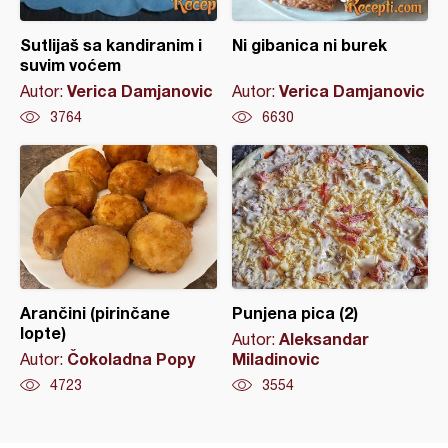
Sutlijaš sa kandiranim i
Ni gibanica ni burek
suvim voćem
Verica Damjanovic
Verica Damjanovic
Autor:
Autor:
3764
6630
Arančini (pirinčane
Punjena pica (2)
lopte)
Aleksandar
Autor:
Čokoladna Popy
Miladinovic
Autor:
4723
3554