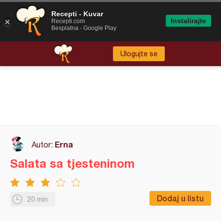
Recepti - Kuvar
Instalirajte
Recepti.com
Besplatna - Google Play
Ulogujte se
Erna
Autor:
Salata sa tjesteninom
Dodaj u listu
20 min