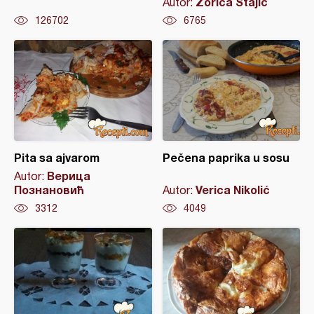
Zorica Stajić
Autor:
126702
6765
Pita sa ajvarom
Pečena paprika u sosu
Верица
Autor:
Познановић
Verica Nikolić
Autor:
3312
4049