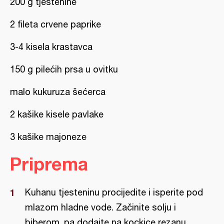
200 g tjestenine
2 fileta crvene paprike
3-4 kisela krastavca
150 g pilećih prsa u ovitku
malo kukuruza šećerca
2 kašike kisele pavlake
3 kašike majoneze
Priprema
Kuhanu tjesteninu procijedite i isperite pod
mlazom hladne vode. Začinite solju i
biberom, pa dodajte na kockice rezanu