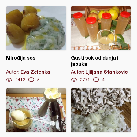
Mirođija sos
Gusti sok od dunja i
jabuka
Eva Zelenka
Ljiljana Stankovic
Autor:
Autor:
2412
5
2771
4