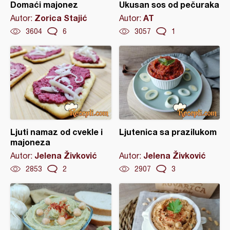
Domaći majonez
Ukusan sos od pečuraka
Zorica Stajić
AT
Autor:
Autor:
3604
6
3057
1
Ljuti namaz od cvekle i
Ljutenica sa prazilukom
majoneza
Jelena Živković
Jelena Živković
Autor:
Autor:
2853
2
2907
3