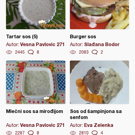
Tartar sos (5)
Burger sos
Vesna Pavlovic 271
Slađana Bodor
Autor:
Autor:
2445
8
2083
2
Mlečni sos sa mirođijom
Sos od šampinjona sa
senfom
Vesna Pavlovic 271
Eva Zelenka
Autor:
Autor:
2287
8
2810
4