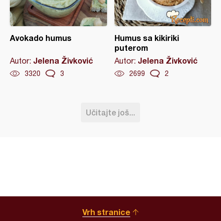
Avokado humus
Humus sa kikiriki
puterom
Jelena Živković
Jelena Živković
Autor:
Autor:
3320
3
2699
2
Učitajte još...
Vrh stranice