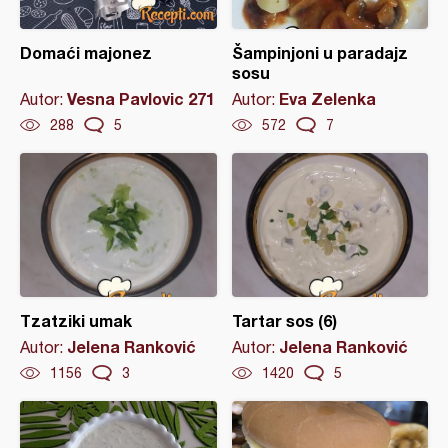
Domaći majonez
Šampinjoni u paradajz
sosu
Vesna Pavlovic 271
Eva Zelenka
Autor:
Autor:
288
5
572
7
Tzatziki umak
Tartar sos (6)
Jelena Ranković
Jelena Ranković
Autor:
Autor:
1156
3
1420
5