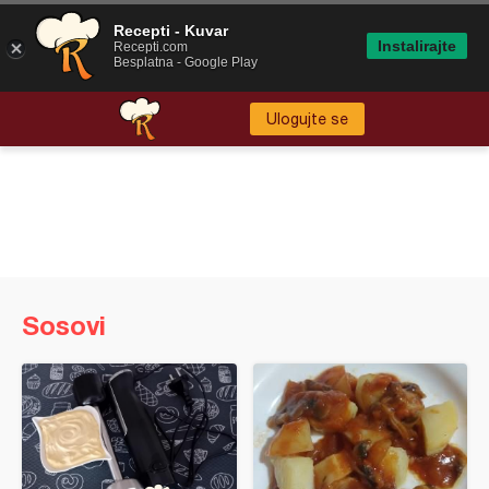
Recepti - Kuvar
Instalirajte
Recepti.com
Besplatna - Google Play
Ulogujte se
Sosovi