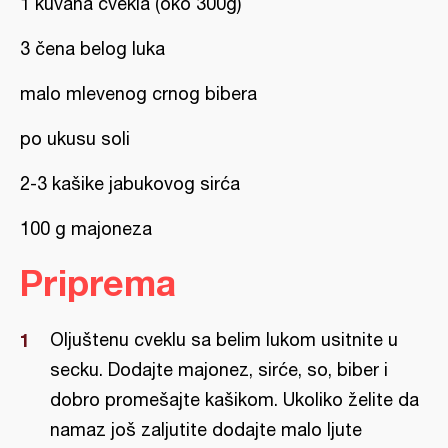
1 kuvana cvekla (oko 300g)
3 čena belog luka
malo mlevenog crnog bibera
po ukusu soli
2-3 kašike jabukovog sirća
100 g majoneza
Priprema
Oljuštenu cveklu sa belim lukom usitnite u
secku. Dodajte majonez, sirće, so, biber i
dobro promešajte kašikom. Ukoliko želite da
namaz još zaljutite dodajte malo ljute