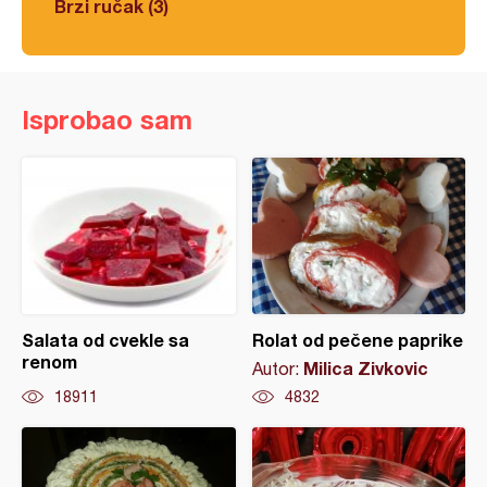
Brzi ručak (3)
Isprobao sam
Salata od cvekle sa
Rolat od pečene paprike
renom
Milica Zivkovic
Autor:
18911
4832