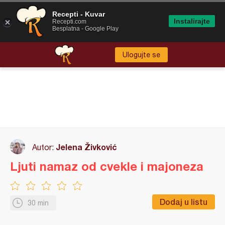
Recepti - Kuvar
Instalirajte
Recepti.com
Besplatna - Google Play
Ulogujte se
Jelena Živković
Autor:
Ljuti namaz od cvekle i majoneza
Dodaj u listu
30 min