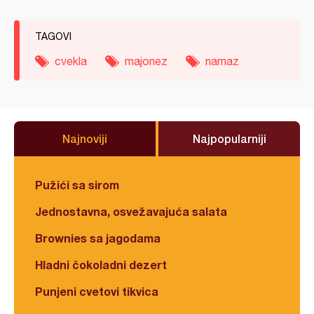
TAGOVI
cvekla
majonez
namaz
Najnoviji
Najpopularniji
Pužići sa sirom
Jednostavna, osvežavajuća salata
Brownies sa jagodama
Hladni čokoladni dezert
Punjeni cvetovi tikvica