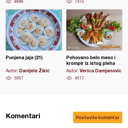
8686
7375
Punjena jaja (21)
Pohovano belo meso i
krompir iz istog pleha
Danijela Žikić
Verica Damjanovic
Autor:
Autor:
5057
4517
Komentari
Postavite komentar