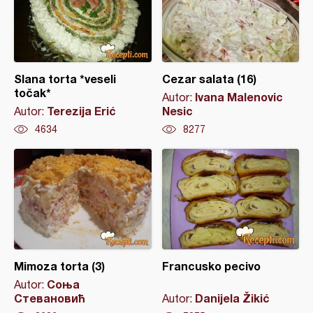
Slana torta *veseli
Cezar salata (16)
točak*
Ivana Malenovic
Autor:
Terezija Erić
Nesic
Autor:
4634
8277
Mimoza torta (3)
Francusko pecivo
Соња
Autor:
Стевановић
Danijela Žikić
Autor: