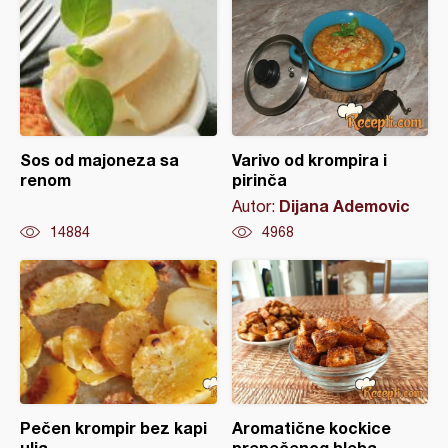
Sos od majoneza sa
Varivo od krompira i
renom
pirinča
Dijana Ademovic
Autor:
14884
4968
Pečen krompir bez kapi
Aromatične kockice
ulja
prepečenog hleba