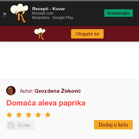
Recepti - Kuvar
Instalirajte
Recepti.com
Besplatna - Google Play
Ulogujte se
Gvozdena Živković
Autor:
Domaća aleva paprika
Dodaj u listu
15 min