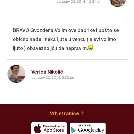
January 23, 2014, 12:41 am
BRAVO Gvozdena.Volim ove paprike i pošto se
obično nađe i neka ljuta u vencu ( a svi volimo
ljuto ) obavezno jću da napravim.
Verica Nikolić
January 22, 2014, 9:02 pm
Vrh stranice