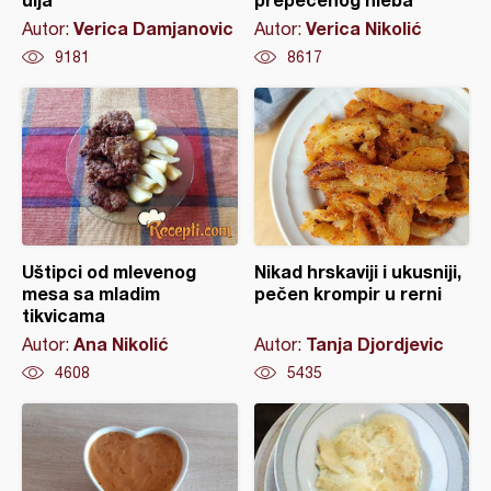
Verica Damjanovic
Verica Nikolić
Autor:
Autor:
9181
8617
Uštipci od mlevenog
Nikad hrskaviji i ukusniji,
mesa sa mladim
pečen krompir u rerni
tikvicama
Ana Nikolić
Tanja Djordjevic
Autor:
Autor:
4608
5435