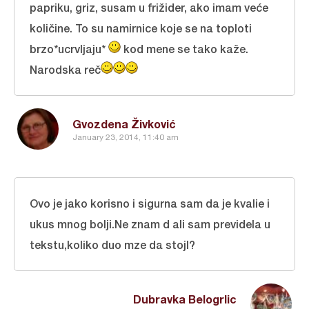
papriku, griz, susam u frižider, ako imam veće
količine. To su namirnice koje se na toploti
brzo*ucrvljaju*
kod mene se tako kaže.
Narodska reč
Gvozdena Živković
January 23, 2014, 11:40 am
Ovo je jako korisno i sigurna sam da je kvalie i
ukus mnog bolji.Ne znam d ali sam previdela u
tekstu,koliko duo mze da stojI?
Dubravka Belogrlic