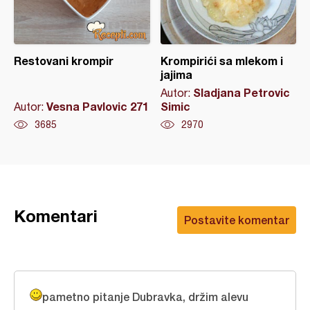
Restovani krompir
Krompirići sa mlekom i
jajima
Sladjana Petrovic
Autor:
Vesna Pavlovic 271
Simic
Autor:
3685
2970
Komentari
Postavite komentar
pametno pitanje Dubravka, držim alevu