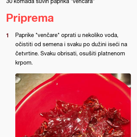
30 komada suvih paprika *venčara*
Priprema
Paprike *venčare* oprati u nekoliko voda,
očistiti od semena i svaku po dužini iseći na
četvrtine. Svaku obrisati, osušiti platnenom
krpom.