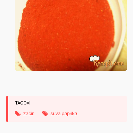
TAGOVI
začin
suva paprika