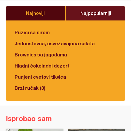
Najnoviji
Najpopularniji
Pužići sa sirom
Jednostavna, osvežavajuća salata
Brownies sa jagodama
Hladni čokoladni dezert
Punjeni cvetovi tikvica
Brzi ručak (3)
Isprobao sam