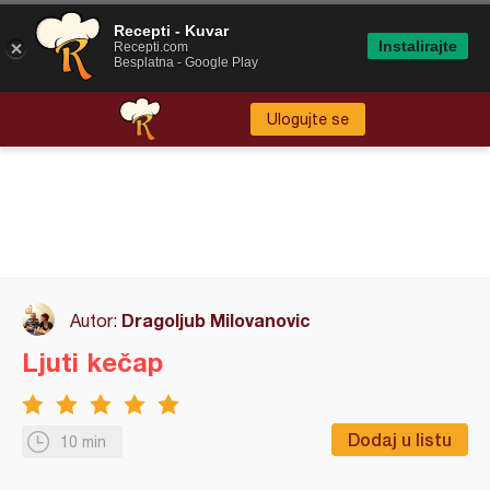
Recepti - Kuvar
Instalirajte
Recepti.com
Besplatna - Google Play
Ulogujte se
Dragoljub Milovanovic
Autor:
Ljuti kečap
Dodaj u listu
10 min