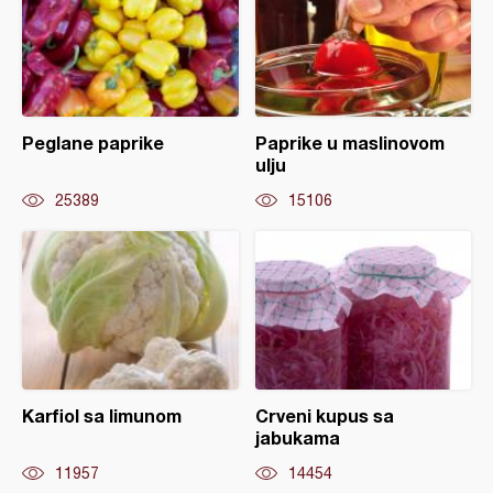
Peglane paprike
Paprike u maslinovom
ulju
25389
15106
Karfiol sa limunom
Crveni kupus sa
jabukama
11957
14454