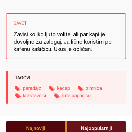
SAVET
Zavisi koliko ljuto volite, ali par kapi je
dovoljno za zalogaj. Ja lično koristim po
kafenu kašičicu. Ukus je odličan.
TAGOVI
paradajz
kečap
zimnica
krastavčići
ljute papričice
Najnoviji
Najpopularniji