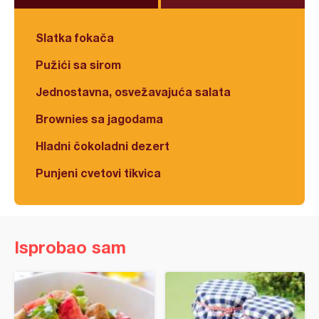
Slatka fokača
Pužići sa sirom
Jednostavna, osvežavajuća salata
Brownies sa jagodama
Hladni čokoladni dezert
Punjeni cvetovi tikvica
Isprobao sam