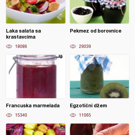
Laka salata sa
Pekmez od borovnice
krastavcima
18086
29039
Francuska marmelada
Egzotični džem
15340
11065