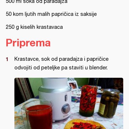
500 ml soka od paradajza
50 kom ljutih malih papričica iz saksije
250 g kiselih krastavaca
Priprema
Krastavce, sok od paradajza i papričice
odvojiti od peteljke pa staviti u blender.