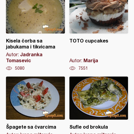
Kisela čorba sa
TOTO cupcakes
jabukama i tikvicama
Jadranka
Autor:
Tomasevic
Marija
Autor:
5080
7551
Špagete sa čvarcima
Sufle od brokula