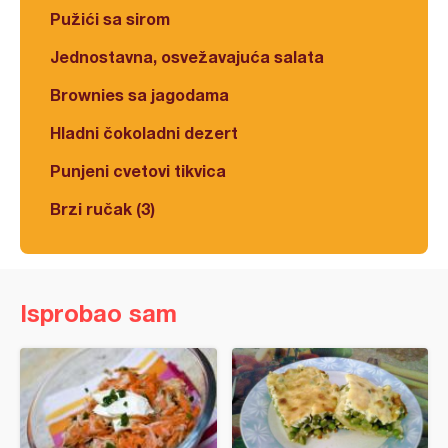
Pužići sa sirom
Jednostavna, osvežavajuća salata
Brownies sa jagodama
Hladni čokoladni dezert
Punjeni cvetovi tikvica
Brzi ručak (3)
Isprobao sam