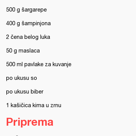
500 g šargarepe
400 g šampinjona
2 čena belog luka
50 g maslaca
500 ml pavlake za kuvanje
po ukusu so
po ukusu biber
1 kašičica kima u zrnu
Priprema