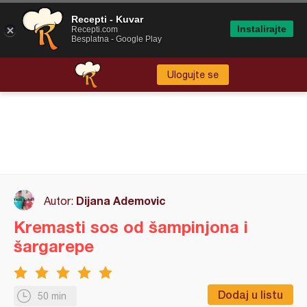
Recepti - Kuvar
Instalirajte
Recepti.com
Besplatna - Google Play
Ulogujte se
Dijana Ademovic
Autor:
Kremasti sos od šampinjona i
šargarepe
Dodaj u listu
50 min