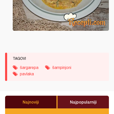
TAGOVI
šargarepa
šampinjoni
pavlaka
Najnoviji
Najpopularniji