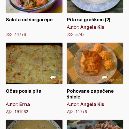
Salata od šargarepe
Pita sa graškom (2)
Angela Kis
Autor:
44776
5742
Očas posla pita
Pohovane zapečene
šnicle
Erna
Angela Kis
Autor:
Autor:
191062
11776