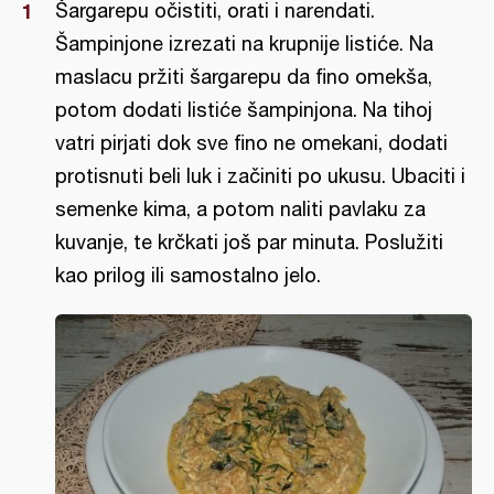
Šargarepu očistiti, orati i narendati.
Šampinjone izrezati na krupnije listiće. Na
maslacu pržiti šargarepu da fino omekša,
potom dodati listiće šampinjona. Na tihoj
vatri pirjati dok sve fino ne omekani, dodati
protisnuti beli luk i začiniti po ukusu. Ubaciti i
semenke kima, a potom naliti pavlaku za
kuvanje, te krčkati još par minuta. Poslužiti
kao prilog ili samostalno jelo.