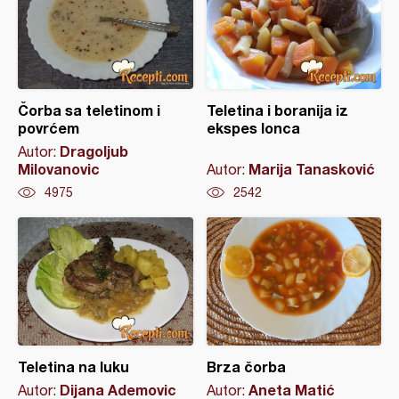
Čorba sa teletinom i
Teletina i boranija iz
povrćem
ekspes lonca
Dragoljub
Autor:
Milovanovic
Marija Tanasković
Autor:
4975
2542
Teletina na luku
Brza čorba
Dijana Ademovic
Aneta Matić
Autor:
Autor: