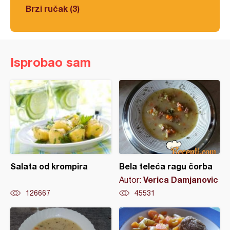
Brzi ručak (3)
Isprobao sam
Salata od krompira
Bela teleća ragu čorba
Verica Damjanovic
Autor:
126667
45531