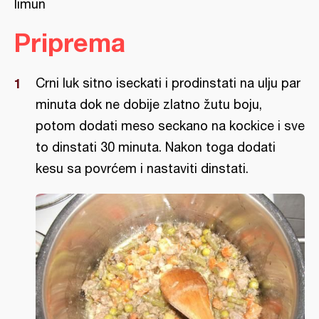
limun
Priprema
Crni luk sitno iseckati i prodinstati na ulju par
minuta dok ne dobije zlatno žutu boju,
potom dodati meso seckano na kockice i sve
to dinstati 30 minuta. Nakon toga dodati
kesu sa povrćem i nastaviti dinstati.