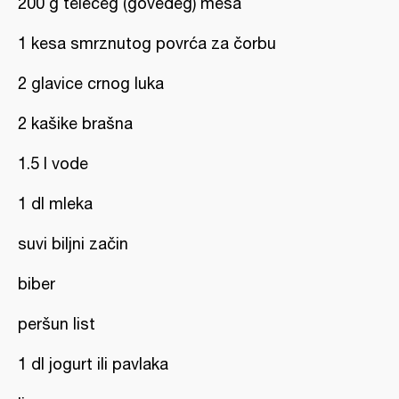
200 g telećeg (goveđeg) mesa
1 kesa smrznutog povrća za čorbu
2 glavice crnog luka
2 kašike brašna
1.5 l vode
1 dl mleka
suvi biljni začin
biber
peršun list
1 dl jogurt ili pavlaka