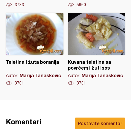
3733
5960
Teletina i žuta boranija
Kuvana teletina sa
povrćem i žuti sos
Marija Tanasković
Marija Tanasković
Autor:
Autor:
3701
3731
Komentari
Postavite komentar