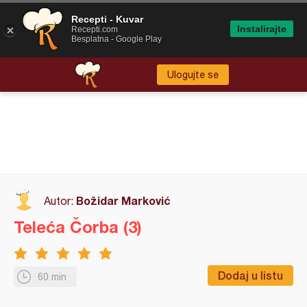
Recepti - Kuvar
Instalirajte
Recepti.com
Besplatna - Google Play
Ulogujte se
Božidar Marković
Autor:
Teleća Čorba (3)
Dodaj u listu
60 min