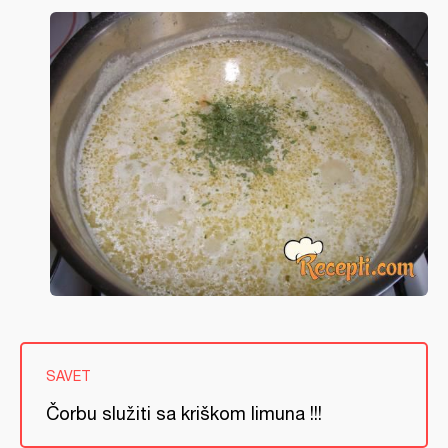
SAVET
Čorbu služiti sa kriškom limuna !!!