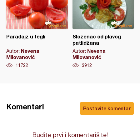
Paradajz u tegli
Složenac od plavog
patlidžana
Nevena
Nevena
Autor:
Autor:
Milovanović
Milovanović
11722
3912
Komentari
Postavite komentar
Budite prvi i komentarišite!