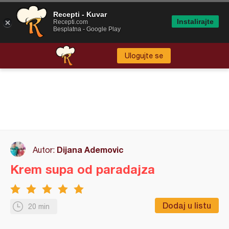
Recepti - Kuvar
Instalirajte
Recepti.com
Besplatna - Google Play
Ulogujte se
Dijana Ademovic
Autor:
Krem supa od paradajza
Dodaj u listu
20 min