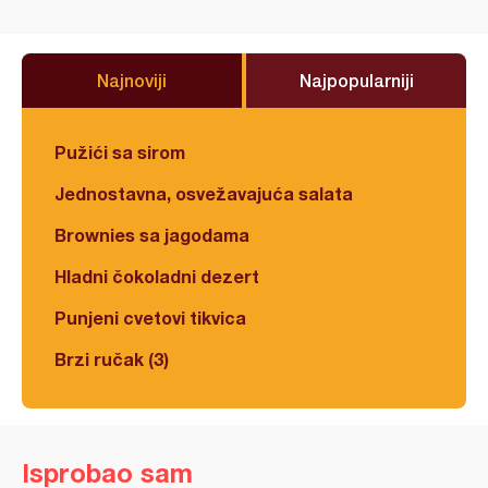
Najnoviji
Najpopularniji
Pužići sa sirom
Jednostavna, osvežavajuća salata
Brownies sa jagodama
Hladni čokoladni dezert
Punjeni cvetovi tikvica
Brzi ručak (3)
Isprobao sam