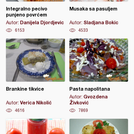
Integralno pecivo
Musaka sa pasuljem
punjeno povrćem
Danijela Djordjevic
Sladjana Bokic
Autor:
Autor:
6153
4533
Brankine tikvice
Pasta napolitana
Gvozdena
Autor:
Verica Nikolić
Živković
Autor:
4616
7869