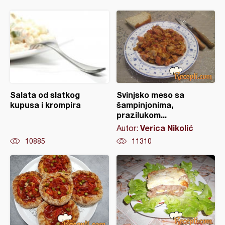
Salata od slatkog
Svinjsko meso sa
kupusa i krompira
šampinjonima,
prazilukom...
Verica Nikolić
Autor:
10885
11310