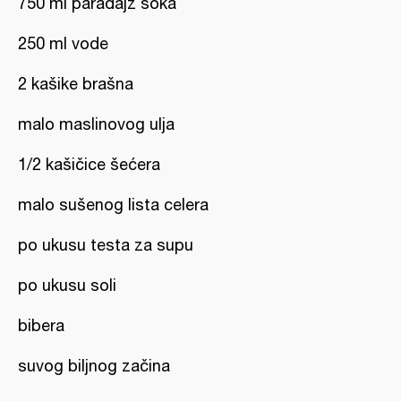
750 ml paradajz soka
250 ml vode
2 kašike brašna
malo maslinovog ulja
1/2 kašičice šećera
malo sušenog lista celera
po ukusu testa za supu
po ukusu soli
bibera
suvog biljnog začina