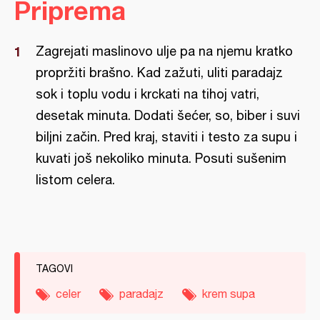
Priprema
Zagrejati maslinovo ulje pa na njemu kratko
propržiti brašno. Kad zažuti, uliti paradajz
sok i toplu vodu i krckati na tihoj vatri,
desetak minuta. Dodati šećer, so, biber i suvi
biljni začin. Pred kraj, staviti i testo za supu i
kuvati još nekoliko minuta. Posuti sušenim
listom celera.
TAGOVI
celer
paradajz
krem supa