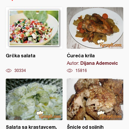
Grčka salata
Ćureća krila
Dijana Ademovic
Autor:
30334
15816
Salata sa krastavcem,
Šnicle od sojinih