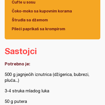
Ćufte u sosu
Čoko-moko sa kupovnim korama
Štrudla sa džemom
Pileći paprikaš sa krompirom
Sastojci
Potrebno je:
500 g jagnjećih iznutrica (džigerica, bubrezi,
pluća...)
3-4 struka mladog luka
50 g putera