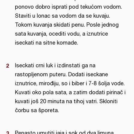
ponovo dobro isprati pod tekućom vodom.
Staviti u lonac sa vodom da se kuvaju.
Tokom kuvanja skidati penu. Posle jednog
sata kuvanja, ocediti vodu, a iznutrice
iseckati na sitne komade.
Iseckati crni luk i izdinstati ga na
rastopljenom puteru. Dodati iseckane
iznutrice, mirođiju, so i biber i 7-8 šolja vode.
Kuvati oko pola sata, a zatim dodati pirinač i
kuvati još 20 minuta na tihoj vatri. Skloniti
čorbu sa šporeta.
Penasto umutiti jaja i sok od dva limuna,