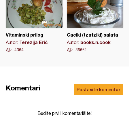
Vitaminski prilog
Caciki (tzatziki) salata
Terezija Erić
books.n.cook
Autor:
Autor:
4364
36661
Komentari
Postavite komentar
Budite prvi i komentarišite!