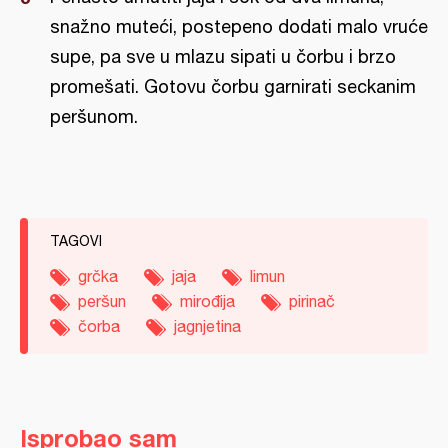
snažno muteći, postepeno dodati malo vruće
supe, pa sve u mlazu sipati u čorbu i brzo
promešati. Gotovu čorbu garnirati seckanim
peršunom.
TAGOVI
grčka
jaja
limun
peršun
mirođija
pirinač
čorba
jagnjetina
Isprobao sam