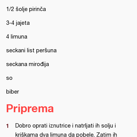
1/2 šolje pirinča
3-4 jajeta
4 limuna
seckani list peršuna
seckana mirođija
so
biber
Priprema
Dobro oprati iznutrice i natrljati ih solju i
kriškama dva limuna da pobele. Zatim ih