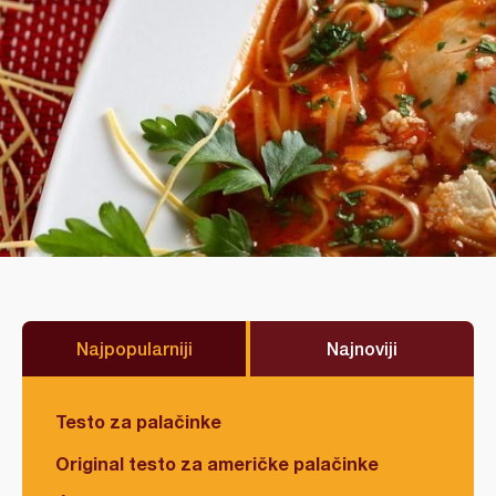
Najpopularniji
Najnoviji
Testo za palačinke
Original testo za američke palačinke