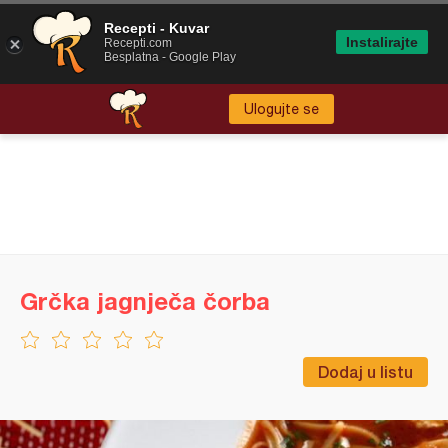
Recepti - Kuvar
Instalirajte
Recepti.com
Besplatna - Google Play
Ulogujte se
Grčka jagnječa čorba
Dodaj u listu