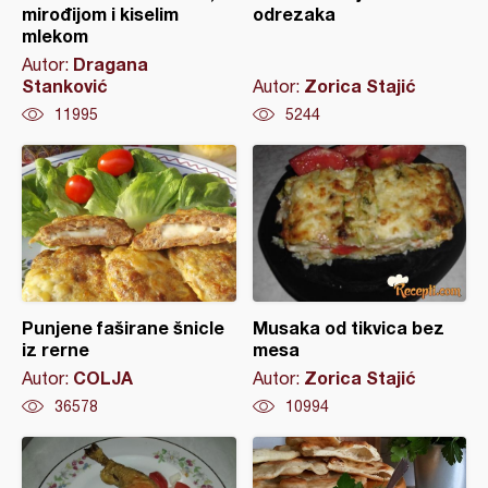
mirođijom i kiselim
odrezaka
mlekom
Dragana
Autor:
Stanković
Zorica Stajić
Autor:
11995
5244
Punjene faširane šnicle
Musaka od tikvica bez
iz rerne
mesa
COLJA
Zorica Stajić
Autor:
Autor:
36578
10994