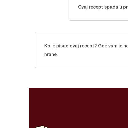
Ovaj recept spada u pr
Ko je pisao ovaj recept? Gde vam je nei
hrane.