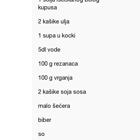
kupusa
2 kašike ulja
1 supa u kocki
5dl vode
100 g rezanaca
100 g vrganja
2 kašike soja sosa
malo šećera
biber
so