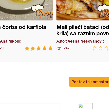
 čorba od karfiola
Mali pileći bataci (o
krila) sa raznim pov
Ana Nikolić
Vesna Nesovanovic
Autor:
23
2426
Postavite komentar