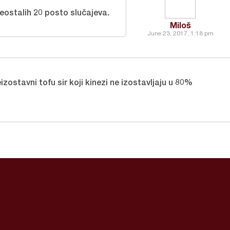
eostalih 20 posto slučajeva.
Miloš
June 23, 2017, 1:18 pm
zostavni tofu sir koji kinezi ne izostavljaju u 80%