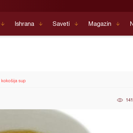
Ishrana
Saveti
Magazin
 kokošija sup
141