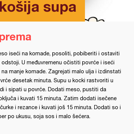
košija supa
iprema
so iseći na komade, posoliti, pobiberiti i ostaviti
 odstoji. U međuvremenu očistiti povrće i iseći
 na manje komade. Zagrejati malo ulja i izdinstati
vrće desetak minuta. Supu u kocki rastvoriti u
di i sipati u povrće. Dodati meso, pustiti da
oključa i kuvati 15 minuta. Zatim dodati isečene
čurke i rezance i kuvati još 15 minuta. Dodati so i
ber po ukusu, soja sos i malo šećera.