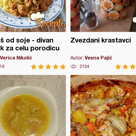
š od soje - divan
Zvezdani krastavci
k za celu porodicu
Verica Nikolić
Vesna Pajić
Autor:
19
2104