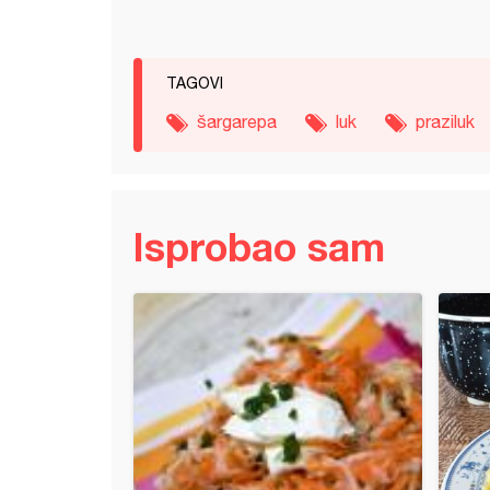
TAGOVI
šargarepa
luk
praziluk
Isprobao sam
a piletina sa kikirikijem i paradajzom