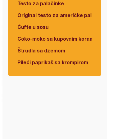
Testo za palačinke
Original testo za američke palačinke
Ćufte u sosu
Čoko-moko sa kupovnim korama
Štrudla sa džemom
Pileći paprikaš sa krompirom