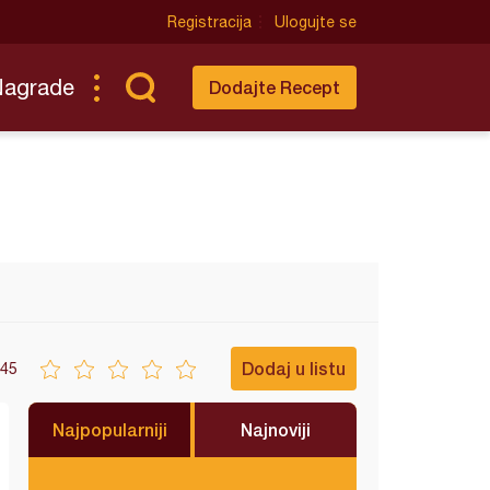
Registracija
Ulogujte se
Nagrade
Dodajte Recept
Dodaj u listu
45
Najpopularniji
Najnoviji