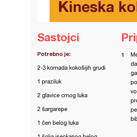
Kineska ko
Sastojci
Pr
Potrebno je:
Me
da
2-3 komada kokošijih grudi
ga
1 praziluk
po
vo
2 glavice crnog luka
pr
2 šargarepe
pe
bi
1 čen belog luka
1 šolja iseckanog belog