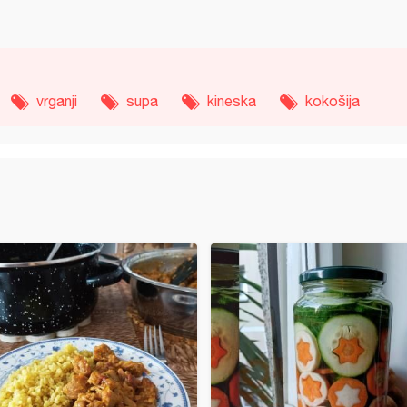
vrganji
supa
kineska
kokošija