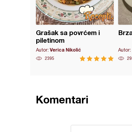
Grašak sa povrćem i
Brza
piletinom
Verica Nikolić
Autor:
Autor:
2395
29
Komentari