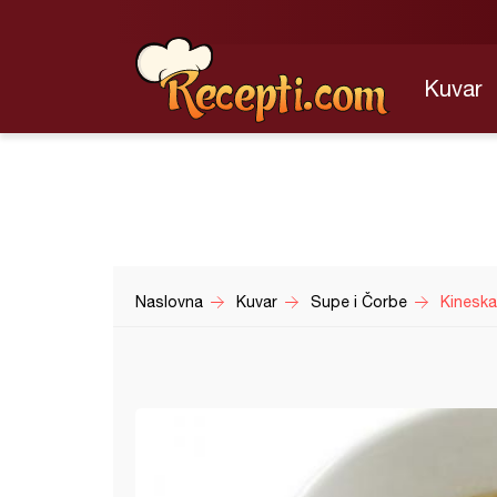
Kuvar
Naslovna
Kuvar
Supe i Čorbe
Kineska