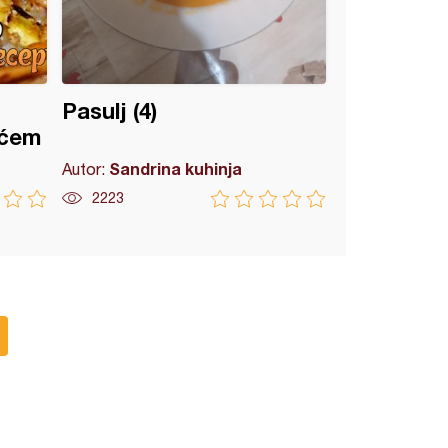
d
Pasulj (4)
rćem
Sandrina kuhinja
Autor:
2223