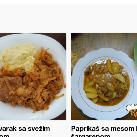
arak sa svežim
Paprikaš sa mesom 
om
šargarepom