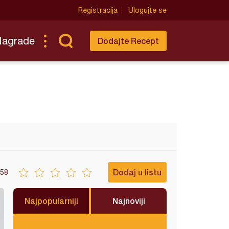
Registracija
Ulogujte se
Nagrade
Dodajte Recept
Dodaj u listu
58
Najpopularniji
Najnoviji