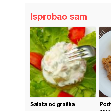
Isprobao sam
a pica za mladim lukom
Salata od graška
Podv
mes