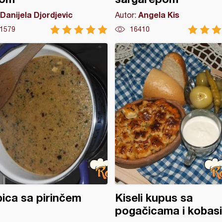
Danijela Djordjevic
Angela Kis
Autor:
1579
16410
ica sa pirinčem
Kiseli kupus sa
pogačicama i kobas