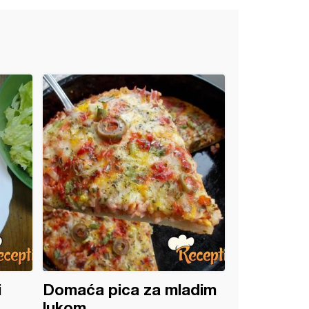
i
Domaća pica za mladim
lukom