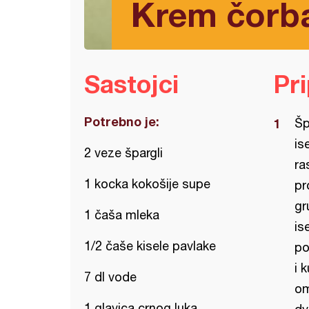
Krem čorba
Sastojci
Pr
Potrebno je:
Šp
is
2 veze špargli
ra
1 kocka kokošije supe
pr
gr
1 čaša mleka
is
1/2 čaše kisele pavlake
po
i 
7 dl vode
om
1 glavica crnog luka