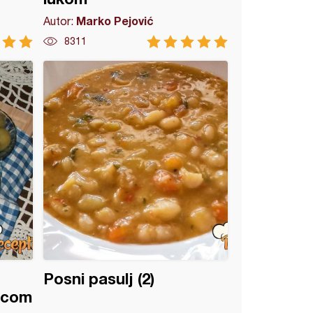
Marko Pejović
Autor:
8311
Posni pasulj (2)
icom