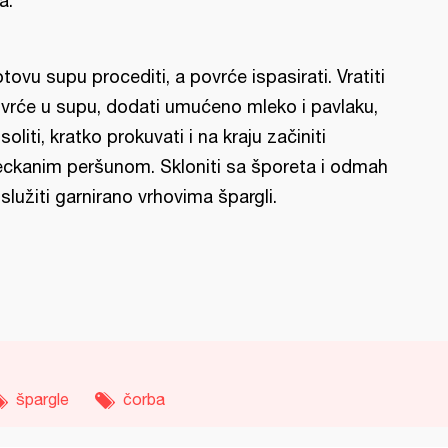
a.
tovu supu procediti, a povrće ispasirati. Vratiti
vrće u supu, dodati umućeno mleko i pavlaku,
soliti, kratko prokuvati i na kraju začiniti
eckanim peršunom. Skloniti sa šporeta i odmah
služiti garnirano vrhovima špargli.
špargle
čorba