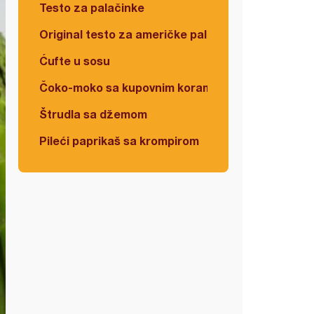
Testo za palačinke
Original testo za američke palačinke
Ćufte u sosu
Čoko-moko sa kupovnim korama
Štrudla sa džemom
Pileći paprikaš sa krompirom