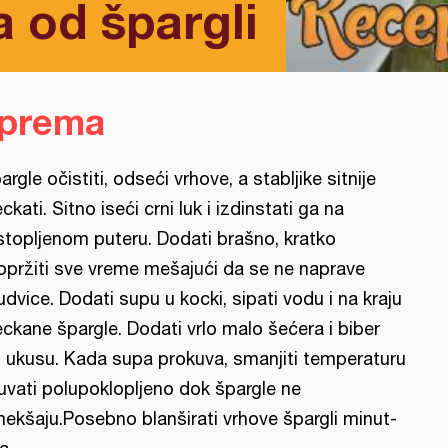
 od špargli
iprema
argle očistiti, odseći vrhove, a stabljike sitnije
eckati. Sitno iseći crni luk i izdinstati ga na
stopljenom puteru. Dodati brašno, kratko
opržiti sve vreme mešajući da se ne naprave
udvice. Dodati supu u kocki, sipati vodu i na kraju
eckane špargle. Dodati vrlo malo šećera i biber
 ukusu. Kada supa prokuva, smanjiti temperaturu
kuvati polupoklopljeno dok špargle ne
ekšaju.Posebno blanširati vrhove špargli minut-