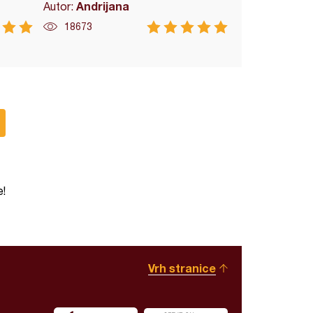
Andrijana
Autor:
18673
e!
Vrh stranice