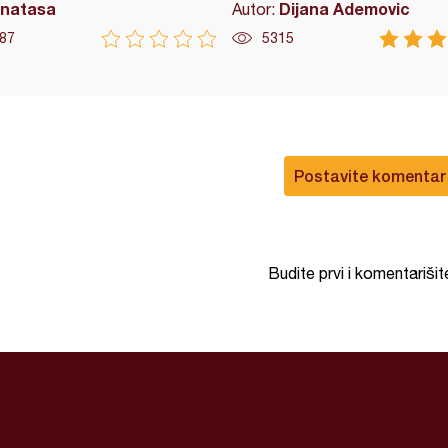
natasa
Dijana Ademovic
Autor:
87
5315
Postavite komentar
Budite prvi i komentarišit