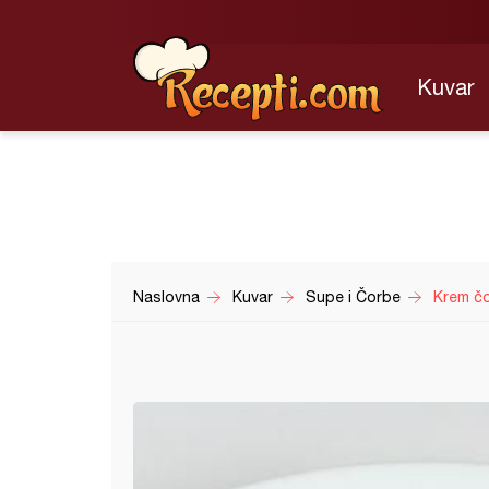
Kuvar
Naslovna
Kuvar
Supe i Čorbe
Krem čo