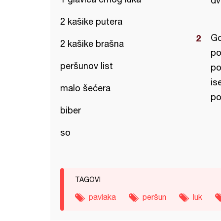
dv
2 kašike putera
Go
2 kašike brašna
po
peršunov list
po
is
malo šećera
po
biber
so
TAGOVI
pavlaka
peršun
luk