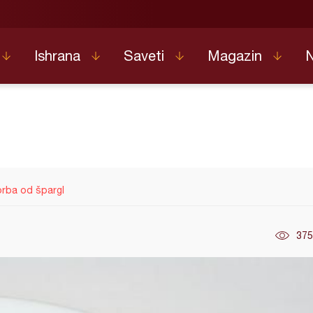
Ishrana
Saveti
Magazin
rba od špargl
375