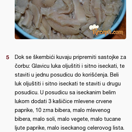
Dok se škembići kuvaju pripremiti sastojke za
čorbu: Glavicu luka oljuštiti i sitno iseckati, te
staviti u jednu posudicu do korišćenja. Beli
luk oljuštiti i sitno iseckati te staviti u drugu
posudicu. U posudicu sa iseckanim belim
lukom dodati 3 kašičice mlevene crvene
paprike, 10 zrna bibera, malo mlevenog
bibera, malo soli, malo vegete, malo tucane
ljute paprike, malo iseckanog celerovog lista.