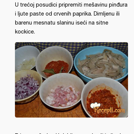
U trećoj posudici pripremiti mešavinu pinđura
i ljute paste od crvenih paprika. Dimljenu ili
barenu mesnatu slaninu iseći na sitne
kockice.