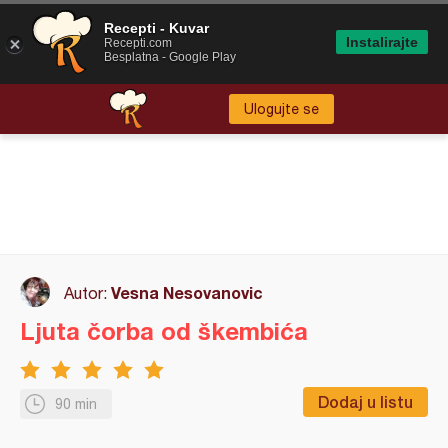
Recepti - Kuvar
Instalirajte
Recepti.com
Besplatna - Google Play
Ulogujte se
Vesna Nesovanovic
Autor:
Ljuta čorba od škembića
Dodaj u listu
90 min