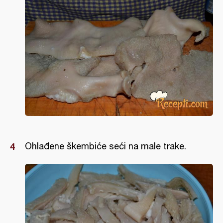
Ohlađene škembiće seći na male trake.