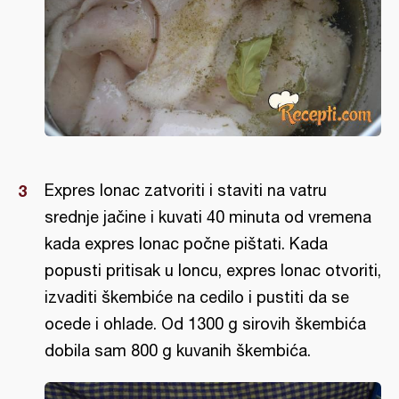
Expres lonac zatvoriti i staviti na vatru
srednje jačine i kuvati 40 minuta od vremena
kada expres lonac počne pištati. Kada
popusti pritisak u loncu, expres lonac otvoriti,
izvaditi škembiće na cedilo i pustiti da se
ocede i ohlade. Od 1300 g sirovih škembića
dobila sam 800 g kuvanih škembića.