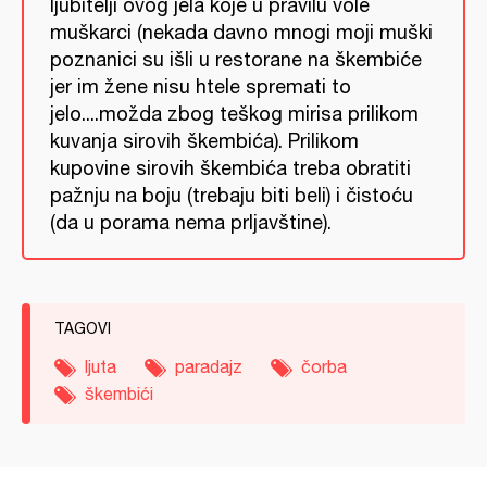
ljubitelji ovog jela koje u pravilu vole
muškarci (nekada davno mnogi moji muški
poznanici su išli u restorane na škembiće
jer im žene nisu htele spremati to
jelo....možda zbog teškog mirisa prilikom
kuvanja sirovih škembića). Prilikom
kupovine sirovih škembića treba obratiti
pažnju na boju (trebaju biti beli) i čistoću
(da u porama nema prljavštine).
TAGOVI
ljuta
paradajz
čorba
škembići