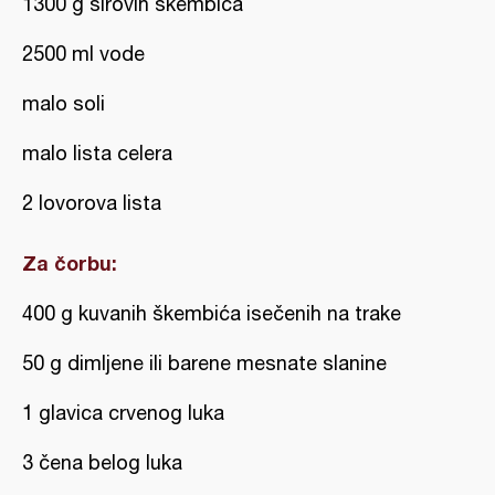
1300 g sirovih škembića
2500 ml vode
malo soli
malo lista celera
2 lovorova lista
Za čorbu:
400 g kuvanih škembića isečenih na trake
50 g dimljene ili barene mesnate slanine
1 glavica crvenog luka
3 čena belog luka