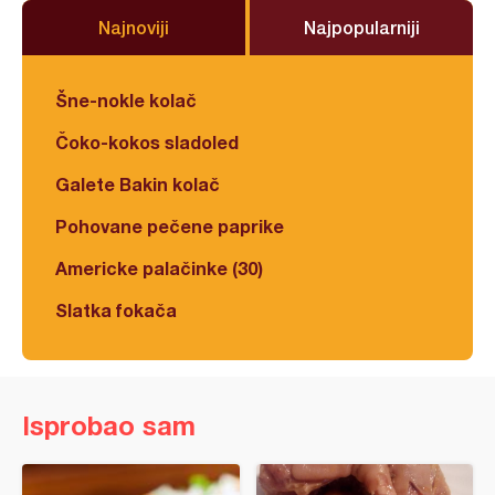
Najnoviji
Najpopularniji
Šne-nokle kolač
Čoko-kokos sladoled
Galete Bakin kolač
Pohovane pečene paprike
Americke palačinke (30)
Slatka fokača
Isprobao sam