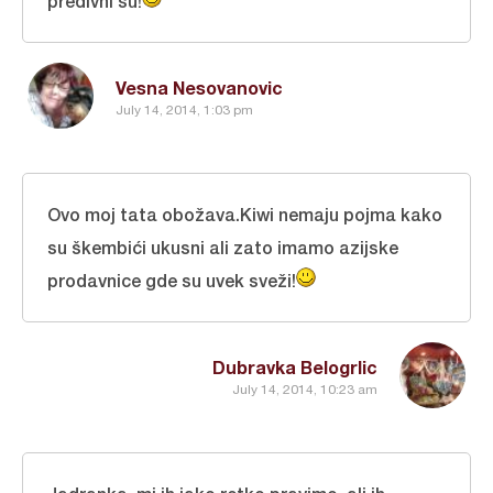
predivni su!
Vesna Nesovanovic
July 14, 2014, 1:03 pm
Ovo moj tata obožava.Kiwi nemaju pojma kako
su škembići ukusni ali zato imamo azijske
prodavnice gde su uvek sveži!
Dubravka Belogrlic
July 14, 2014, 10:23 am