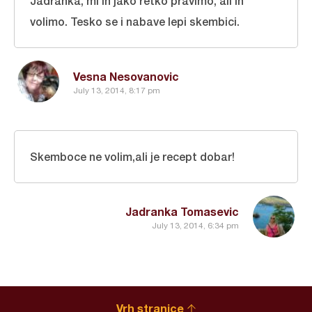
Jadranka, mi ih jako retko pravimo, ali ih
volimo. Tesko se i nabave lepi skembici.
Vesna Nesovanovic
July 13, 2014, 8:17 pm
Skemboce ne volim,ali je recept dobar!
Jadranka Tomasevic
July 13, 2014, 6:34 pm
Vrh stranice