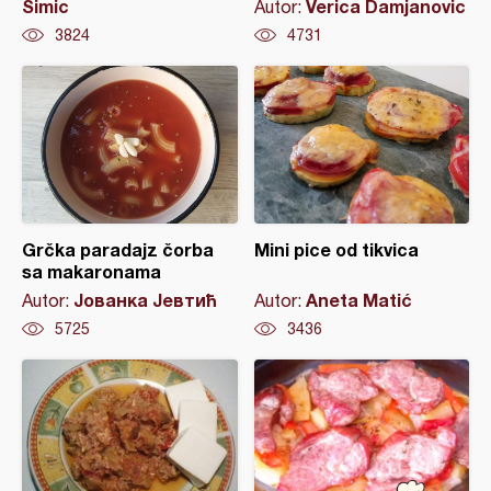
Simic
Verica Damjanovic
Autor:
3824
4731
Grčka paradajz čorba
Mini pice od tikvica
sa makaronama
Јованка Јевтић
Aneta Matić
Autor:
Autor:
5725
3436