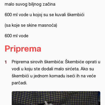
malo suvog biljnog začina
600 ml vode u kojoj su se kuvali škembići
(sa koje se skine masnoća)
600 ml vode
Priprema
Priprema sirovih škembića: Škembiće oprati u
vodi u koju ste dodali malo sirćeta. Ako su
škembići u jednom komadu iseći ih na veće
parčadi.