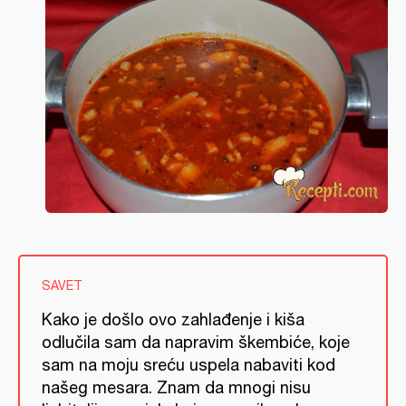
SAVET
Kako je došlo ovo zahlađenje i kiša
odlučila sam da napravim škembiće, koje
sam na moju sreću uspela nabaviti kod
našeg mesara. Znam da mnogi nisu