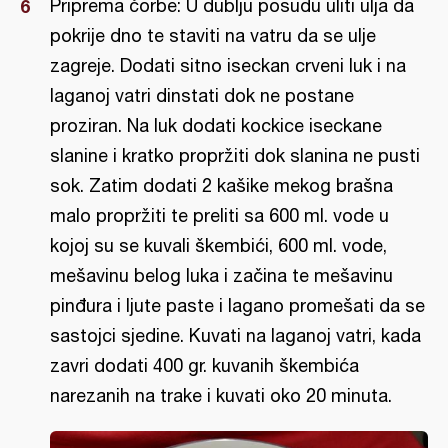
Priprema čorbe: U dublju posudu uliti ulja da
pokrije dno te staviti na vatru da se ulje
zagreje. Dodati sitno iseckan crveni luk i na
laganoj vatri dinstati dok ne postane
proziran. Na luk dodati kockice iseckane
slanine i kratko propržiti dok slanina ne pusti
sok. Zatim dodati 2 kašike mekog brašna
malo propržiti te preliti sa 600 ml. vode u
kojoj su se kuvali škembići, 600 ml. vode,
mešavinu belog luka i začina te mešavinu
pinđura i ljute paste i lagano promešati da se
sastojci sjedine. Kuvati na laganoj vatri, kada
zavri dodati 400 gr. kuvanih škembića
narezanih na trake i kuvati oko 20 minuta.