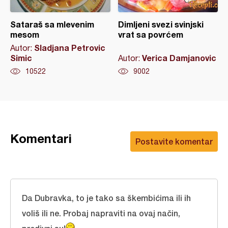
Sataraš sa mlevenim
Dimljeni svezi svinjski
mesom
vrat sa povrćem
Sladjana Petrovic
Autor:
Simic
Verica Damjanovic
Autor:
10522
9002
Komentari
Postavite komentar
Da Dubravka, to je tako sa škembićima ili ih
voliš ili ne. Probaj napraviti na ovaj način,