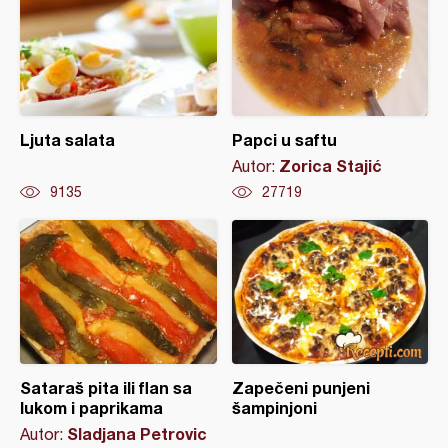
Ljuta salata
Papci u saftu
Zorica Stajić
Autor:
9135
27719
Sataraš pita ili flan sa
Zapečeni punjeni
lukom i paprikama
šampinjoni
Sladjana Petrovic
Autor: