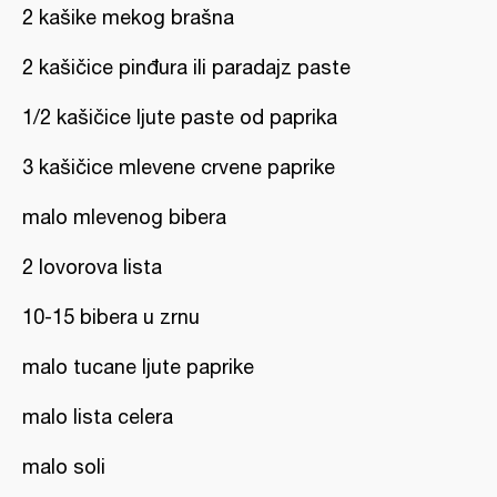
2 kašike mekog brašna
2 kašičice pinđura ili paradajz paste
1/2 kašičice ljute paste od paprika
3 kašičice mlevene crvene paprike
malo mlevenog bibera
2 lovorova lista
10-15 bibera u zrnu
malo tucane ljute paprike
malo lista celera
malo soli