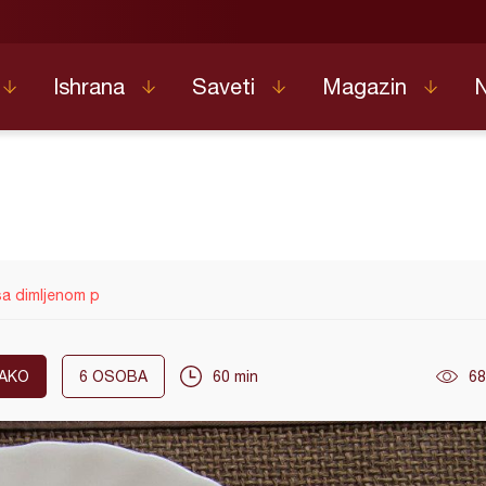
Ishrana
Saveti
Magazin
a dimljenom p
AKO
6
OSOBA
60 min
68