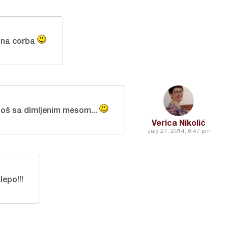
na corba
 još sa dimljenim mesom...
Verica Nikolić
July 27, 2014, 6:47 pm
lepo!!!