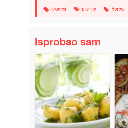
krompir
piletina
čorba
Isprobao sam
a žuta boranija