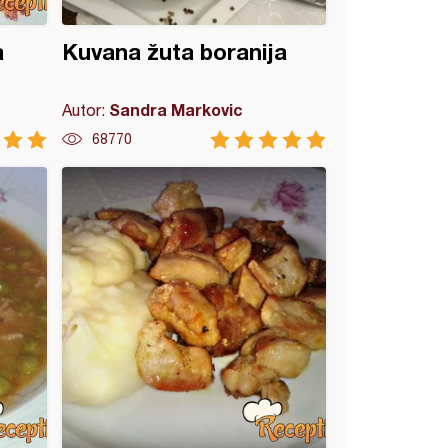
a
Kuvana žuta boranija
Sandra Markovic
Autor:
68770