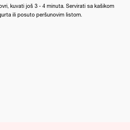
ovri, kuvati još 3 - 4 minuta. Servirati sa kašikom
gurta ili posuto peršunovim listom.