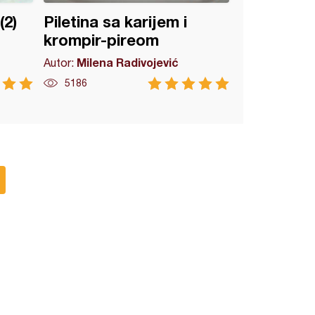
(2)
Piletina sa karijem i
krompir-pireom
Milena Radivojević
Autor:
5186