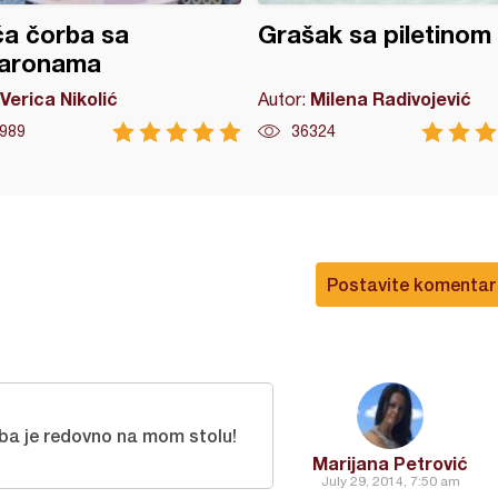
ća čorba sa
Grašak sa piletinom 
aronama
Verica Nikolić
Milena Radivojević
Autor:
989
36324
Postavite komentar
ba je redovno na mom stolu!
Marijana Petrović
July 29, 2014, 7:50 am