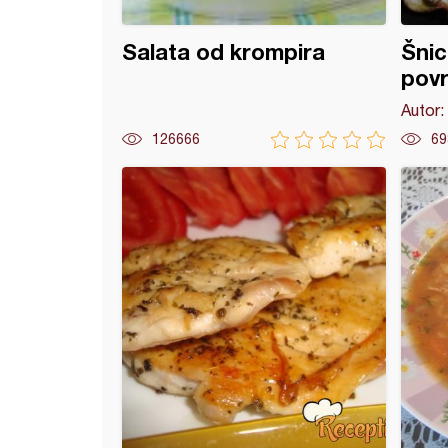
Salata od krompira
Šnic
pov
Autor:
126666
69
na sa karijem i krompir-pireom