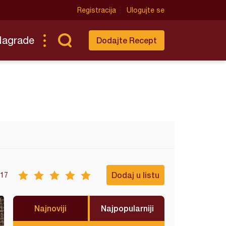
Registracija
Ulogujte se
Nagrade
Dodajte Recept
Dodaj u listu
17
Najnoviji
Najpopularniji