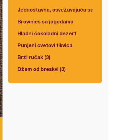
Jednostavna, osvežavajuća salata
Brownies sa jagodama
Hladni čokoladni dezert
Punjeni cvetovi tikvica
Brzi ručak (3)
Džem od breskvi (3)