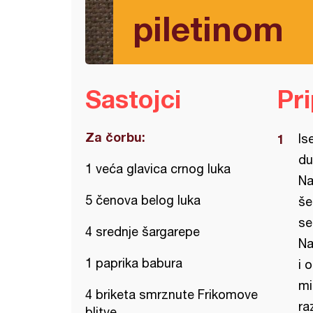
piletinom
Sastojci
Pr
Za čorbu:
Is
du
1 veća glavica crnog luka
Na
5 čenova belog luka
še
se
4 srednje šargarepe
Na
1 paprika babura
i 
mi
4 briketa smrznute Frikomove
ra
blitve