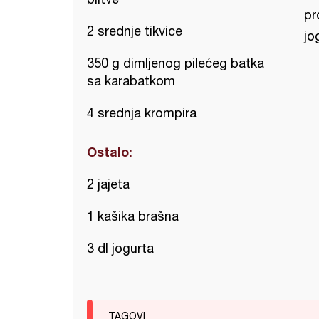
pr
2 srednje tikvice
jo
350 g dimljenog pilećeg batka
sa karabatkom
4 srednja krompira
Ostalo:
2 jajeta
1 kašika brašna
3 dl jogurta
TAGOVI