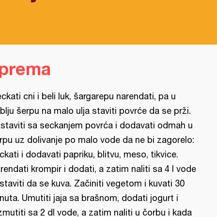
iprema
eckati cni i beli luk, šargarepu narendati, pa u
blju šerpu na malo ulja staviti povrće da se prži.
staviti sa seckanjem povrća i dodavati odmah u
rpu uz dolivanje po malo vode da ne bi zagorelo:
ckati i dodavati papriku, blitvu, meso, tikvice.
rendati krompir i dodati, a zatim naliti sa 4 l vode
ostaviti da se kuva. Začiniti vegetom i kuvati 30
nuta. Umutiti jaja sa brašnom, dodati jogurt i
zmutiti sa 2 dl vode, a zatim naliti u čorbu i kada