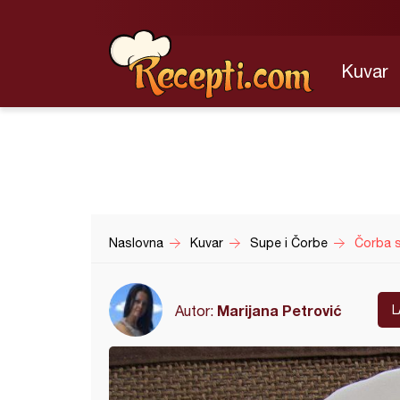
Kuvar
Naslovna
Kuvar
Supe i Čorbe
Čorba s
Marijana Petrović
Autor:
L