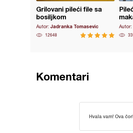
Grilovani pileći file sa
Pile
bosiljkom
mak
Jadranka Tomasevic
Autor:
Autor:
12648
33
Komentari
Hvala vam! Ova čor