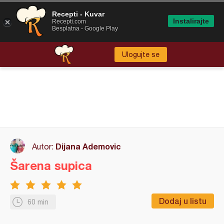
Recepti - Kuvar
Instalirajte
Recepti.com
Besplatna - Google Play
Ulogujte se
Dijana Ademovic
Autor:
Šarena supica
Dodaj u listu
60 min