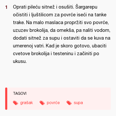
Oprati pileću sitnež i osušiti. Šargarepu
očistiti i ljuštilicom za povrće iseći na tanke
trake. Na malo maslaca propržiti svo povrće,
uzuzev brokolija, da omekša, pa naliti vodom,
dodati sitnež za supu i ostaviti da se kuva na
umerenoj vatri. Kad je skoro gotovo, ubaciti
cvetove brokolija i testeninu i začiniti po
ukusu.
TAGOVI
grašak
povrće
supa