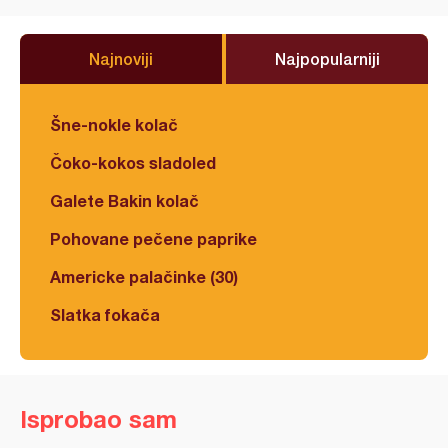
Najnoviji
Najpopularniji
Šne-nokle kolač
Čoko-kokos sladoled
Galete Bakin kolač
Pohovane pečene paprike
Americke palačinke (30)
Slatka fokača
Isprobao sam