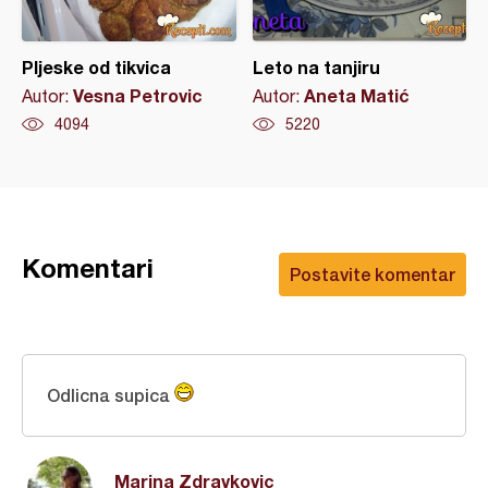
Pljeske od tikvica
Leto na tanjiru
Vesna Petrovic
Aneta Matić
Autor:
Autor:
4094
5220
Komentari
Postavite komentar
Odlicna supica
Marina Zdravkovic