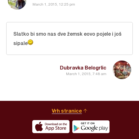
March 1, 2015, 12:25 pm
Slatko bi smo nas dve žemsk eovo pojele i još
sipale
Dubravka Belogrlic
March 1, 2015, 7:48 am
Vrh stranice