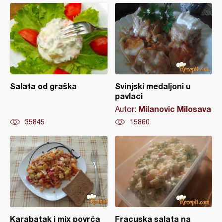
Salata od graška
Svinjski medaljoni u
pavlaci
Milanovic Milosava
Autor:
35845
15860
Karabatak i mix povrća
Fracuska salata na