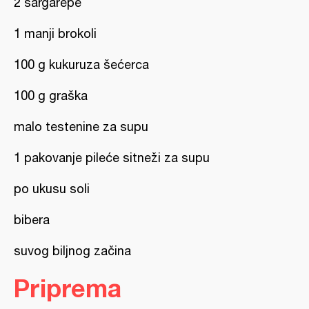
2 šargarepe
1 manji brokoli
100 g kukuruza šećerca
100 g graška
malo testenine za supu
1 pakovanje pileće sitneži za supu
po ukusu soli
bibera
suvog biljnog začina
Priprema