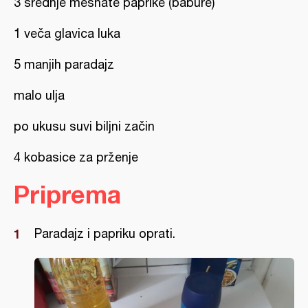
3 srednje mesnate paprike (babure)
1 veča glavica luka
5 manjih paradajz
malo ulja
po ukusu suvi biljni začin
4 kobasice za prženje
Priprema
Paradajz i papriku oprati.