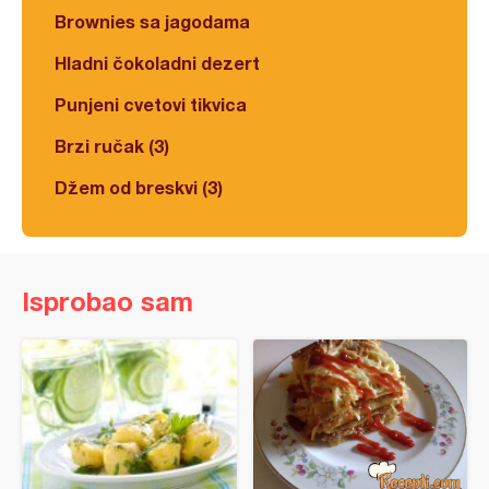
Brownies sa jagodama
Hladni čokoladni dezert
Punjeni cvetovi tikvica
Brzi ručak (3)
Džem od breskvi (3)
Isprobao sam