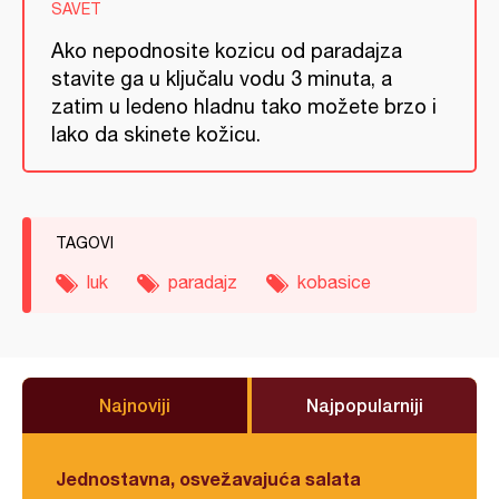
SAVET
Ako nepodnosite kozicu od paradajza
stavite ga u ključalu vodu 3 minuta, a
zatim u ledeno hladnu tako možete brzo i
lako da skinete kožicu.
TAGOVI
luk
paradajz
kobasice
Najnoviji
Najpopularniji
Jednostavna, osvežavajuća salata