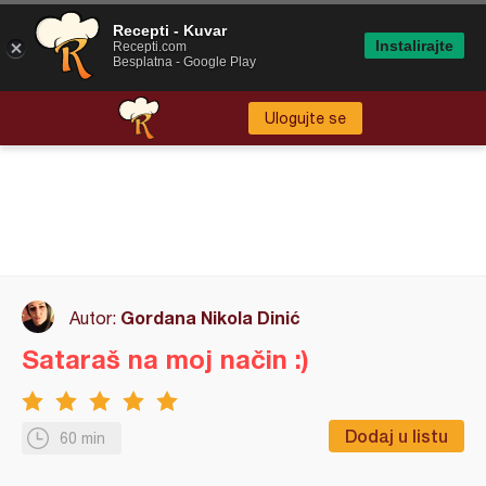
Recepti - Kuvar
Instalirajte
Recepti.com
Besplatna - Google Play
Ulogujte se
Gordana Nikola Dinić
Autor:
Sataraš na moj način :)
Dodaj u listu
60 min