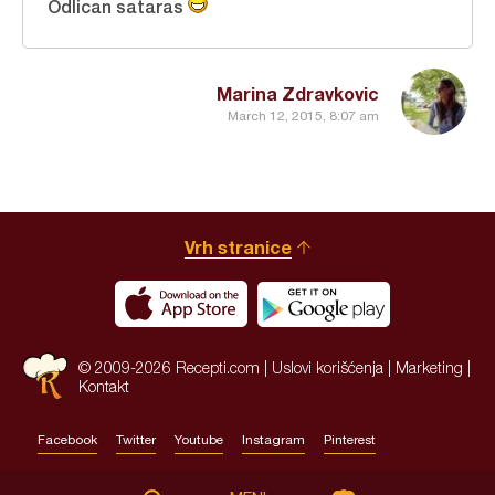
Odlican sataras
Marina Zdravkovic
March 12, 2015, 8:07 am
Vrh stranice
© 2009-2026 Recepti.com |
Uslovi korišćenja
|
Marketing
|
Kontakt
Facebook
Twitter
Youtube
Instagram
Pinterest
Site by:
HALO