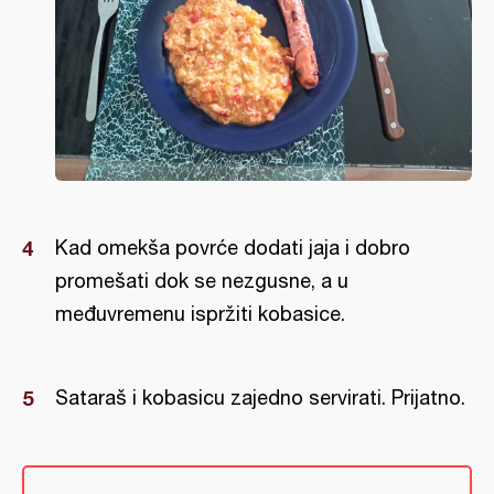
Kad omekša povrće dodati jaja i dobro
promešati dok se nezgusne, a u
međuvremenu ispržiti kobasice.
Sataraš i kobasicu zajedno servirati. Prijatno.