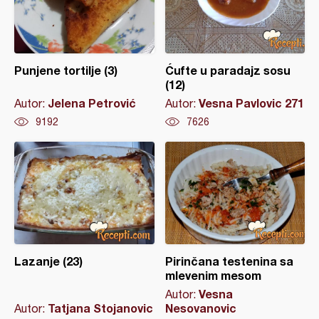
Punjene tortilje (3)
Ćufte u paradajz sosu
(12)
Jelena Petrović
Vesna Pavlovic 271
Autor:
Autor:
9192
7626
Lazanje (23)
Pirinčana testenina sa
mlevenim mesom
Vesna
Autor:
Tatjana Stojanovic
Nesovanovic
Autor: