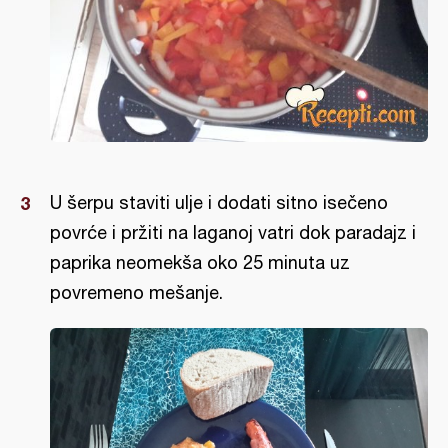
U šerpu staviti ulje i dodati sitno isečeno
povrće i pržiti na laganoj vatri dok paradajz i
paprika neomekša oko 25 minuta uz
povremeno mešanje.