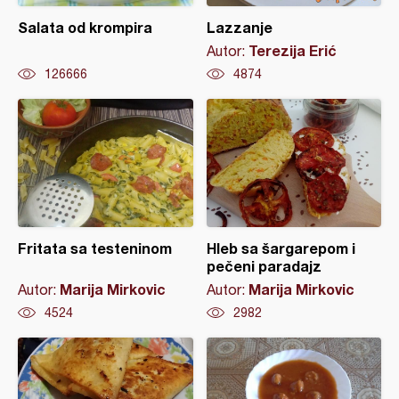
Salata od krompira
Lazzanje
Terezija Erić
Autor:
126666
4874
Fritata sa testeninom
Hleb sa šargarepom i
pečeni paradajz
Marija Mirkovic
Marija Mirkovic
Autor:
Autor:
4524
2982