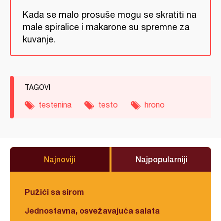
Kada se malo prosuše mogu se skratiti na
male spiralice i makarone su spremne za
kuvanje.
TAGOVI
testenina
testo
hrono
Najnoviji
Najpopularniji
Pužići sa sirom
Jednostavna, osvežavajuća salata