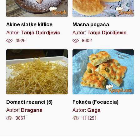
Akine slatke kiflice
Masna pogača
Tanja Djordjevic
Tanja Djordjevic
Autor:
Autor:
3925
8902
Domaći rezanci (5)
Fokača (Focaccia)
Dragana
Gaga
Autor:
Autor:
3867
111251