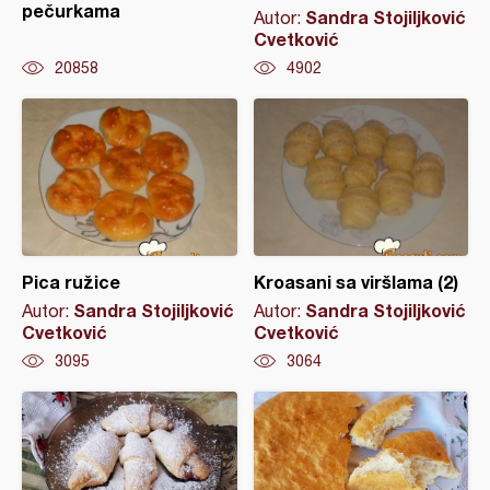
pečurkama
Sandra Stojiljković
Autor:
Cvetković
20858
4902
Pica ružice
Kroasani sa viršlama (2)
Sandra Stojiljković
Sandra Stojiljković
Autor:
Autor:
Cvetković
Cvetković
3095
3064