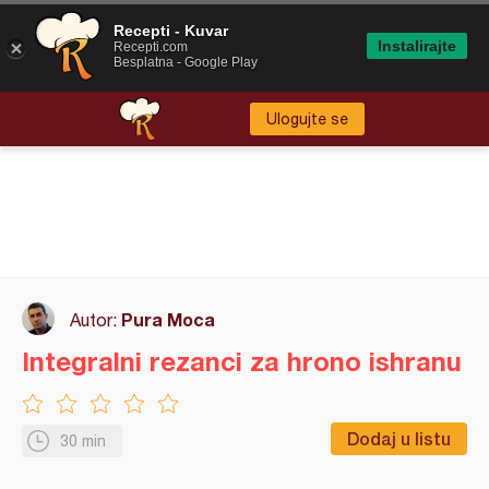
Recepti - Kuvar
Instalirajte
Recepti.com
Besplatna - Google Play
Ulogujte se
Pura Moca
Autor:
Integralni rezanci za hrono ishranu
Dodaj u listu
30 min