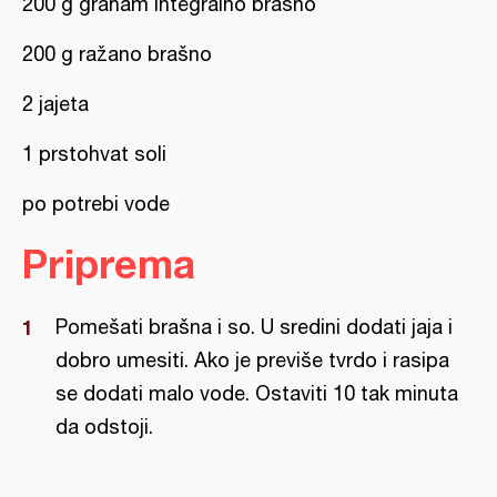
200 g graham integralno brašno
200 g ražano brašno
2 jajeta
1 prstohvat soli
po potrebi vode
Priprema
Pomešati brašna i so. U sredini dodati jaja i
dobro umesiti. Ako je previše tvrdo i rasipa
se dodati malo vode. Ostaviti 10 tak minuta
da odstoji.