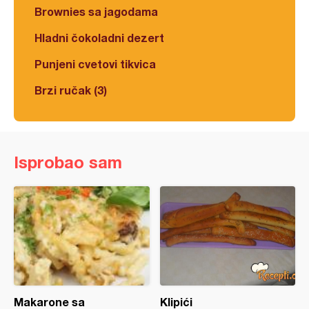
Brownies sa jagodama
Hladni čokoladni dezert
Punjeni cvetovi tikvica
Brzi ručak (3)
Isprobao sam
Makarone sa
Klipići