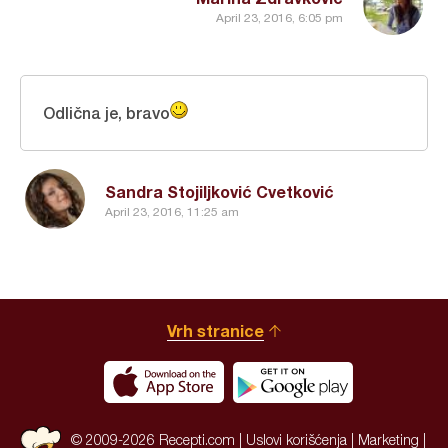
April 23, 2016, 6:05 pm
Odlična je, bravo
Sandra Stojiljković Cvetković
April 23, 2016, 11:25 am
Vrh stranice
© 2009-2026 Recepti.com |
Uslovi korišćenja
|
Marketing
|