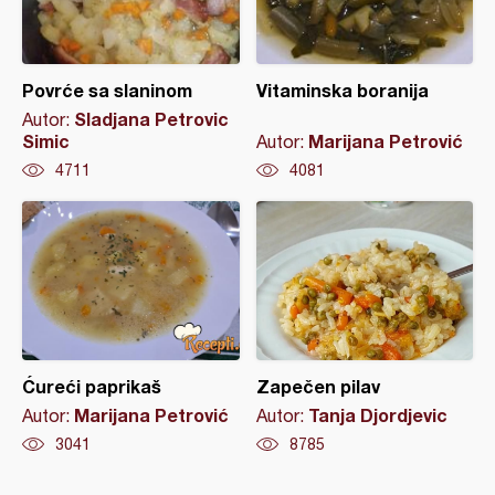
Povrće sa slaninom
Vitaminska boranija
Sladjana Petrovic
Autor:
Simic
Marijana Petrović
Autor:
4711
4081
Ćureći paprikaš
Zapečen pilav
Marijana Petrović
Tanja Djordjevic
Autor:
Autor:
3041
8785