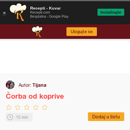
Recepti - Kuvar
Instalirajte
Recepti.com
Besplatna - Google Play
Ulogujte se
Tijana
Autor:
Čorba od koprive
Dodaj u listu
15 min