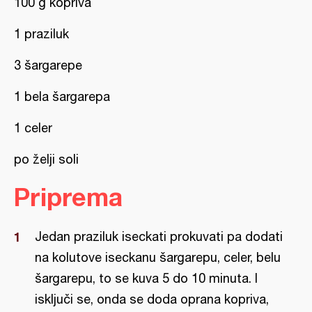
100 g kopriva
1 praziluk
3 šargarepe
1 bela šargarepa
1 celer
po želji soli
Priprema
Jedan praziluk iseckati prokuvati pa dodati
na kolutove iseckanu šargarepu, celer, belu
šargarepu, to se kuva 5 do 10 minuta. I
isključi se, onda se doda oprana kopriva,