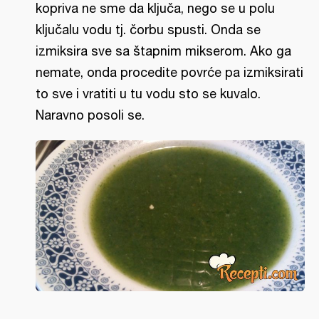
kopriva ne sme da ključa, nego se u polu
ključalu vodu tj. čorbu spusti. Onda se
izmiksira sve sa štapnim mikserom. Ako ga
nemate, onda procedite povrće pa izmiksirati
to sve i vratiti u tu vodu sto se kuvalo.
Naravno posoli se.