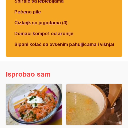
Spirale sa leblebijama
Pečeno pile
Čizkejk sa jagodama (3)
Domaći kompot od aronije
Sipani kolač sa ovsenim pahuljicama i višnjama
Isprobao sam