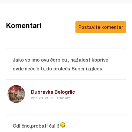
Komentari
Postavite komentar
Jako volimo ovu čorbicu , nažalost koprive
ovde neće biti..do proleća.Super izgleda
Dubravka Belogrlic
April 24, 2016, 10:58 am
Odlično,probat' ću!!!!