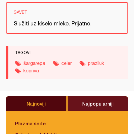
SAVET
Služiti uz kiselo mleko. Prijatno.
TAGOVI
šargarepa
celer
praziluk
kopriva
Najnoviji
Najpopularniji
Plazma šnite