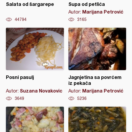
Salata od šargarepe
Supa od petlića
Marijana Petrović
Autor:
44794
3165
Posni pasulj
Jagnjetina sa povrćem
iz pekača
Suzana Novakovic
Marijana Petrović
Autor:
Autor:
3649
5236