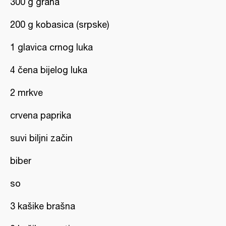
300 g graha
200 g kobasica (srpske)
1 glavica crnog luka
4 čena bijelog luka
2 mrkve
crvena paprika
suvi biljni začin
biber
so
3 kašike brašna