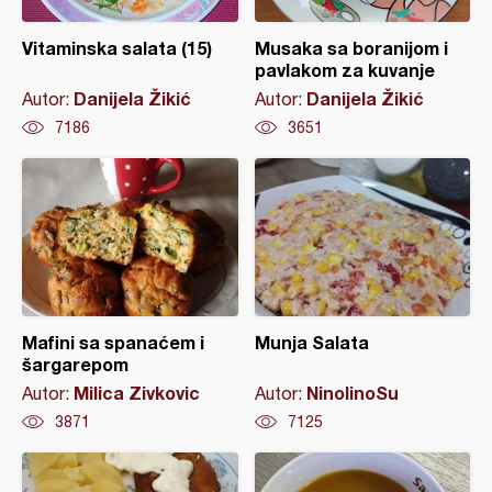
Vitaminska salata (15)
Musaka sa boranijom i
pavlakom za kuvanje
Danijela Žikić
Danijela Žikić
Autor:
Autor:
7186
3651
Mafini sa spanaćem i
Munja Salata
šargarepom
Milica Zivkovic
NinolinoSu
Autor:
Autor:
3871
7125