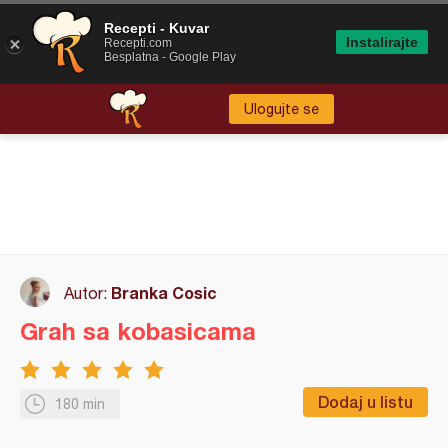
Recepti - Kuvar
Instalirajte
Recepti.com
Besplatna - Google Play
Ulogujte se
Branka Cosic
Autor:
Grah sa kobasicama
Dodaj u listu
180 min