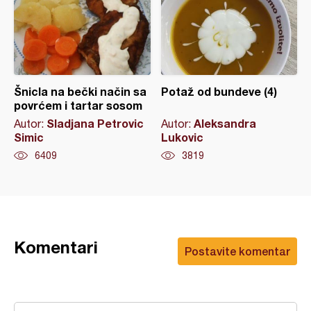
Šnicla na bečki način sa
Potaž od bundeve (4)
povrćem i tartar sosom
Sladjana Petrovic
Aleksandra
Autor:
Autor:
Simic
Lukovic
6409
3819
Komentari
Postavite komentar