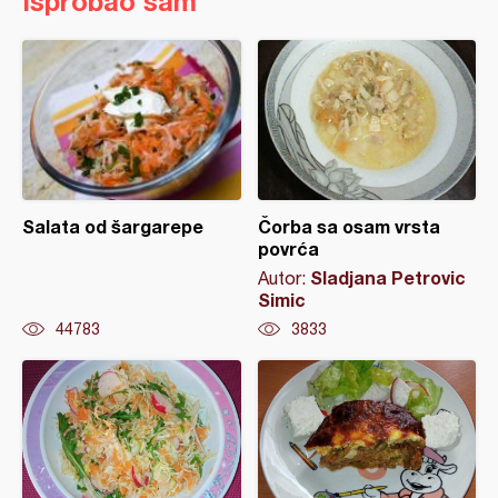
Isprobao sam
Salata od šargarepe
Čorba sa osam vrsta
povrća
Sladjana Petrovic
Autor:
Simic
44783
3833