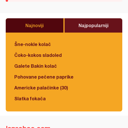
Najnoviji
Najpopularniji
Šne-nokle kolač
Čoko-kokos sladoled
Galete Bakin kolač
Pohovane pečene paprike
Americke palačinke (30)
Slatka fokača