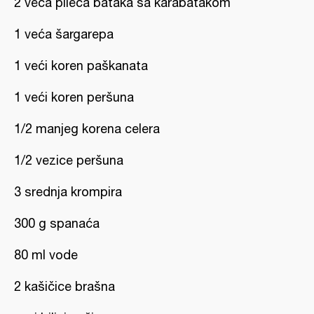
2 veća pileća bataka sa karabatakom
1 veća šargarepa
1 veći koren paškanata
1 veći koren peršuna
1/2 manjeg korena celera
1/2 vezice peršuna
3 srednja krompira
300 g spanaća
80 ml vode
2 kašičice brašna