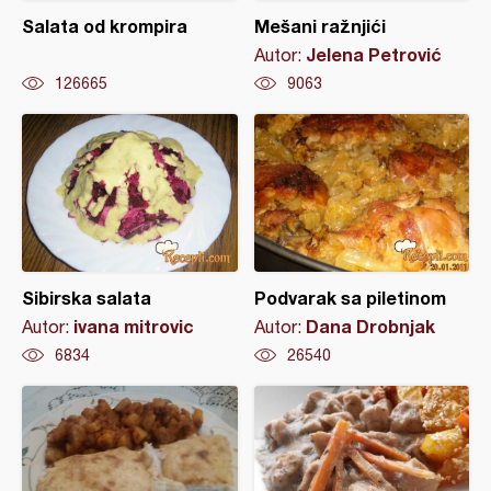
Salata od krompira
Mešani ražnjići
Jelena Petrović
Autor:
126665
9063
Sibirska salata
Podvarak sa piletinom
ivana mitrovic
Dana Drobnjak
Autor:
Autor:
6834
26540