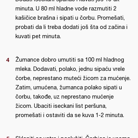
minuta. U 80 ml hladne vode razmutiti 2
kašičice brašna i sipati u čorbu. Promešati,
probati da li treba dodati još šta od začina i
kuvati pet minuta.
Žumance dobro umutiti sa 100 ml hladnog
mleka. Dodavati, polako, jednu sipaću vrele
čorbe, neprestano muteći žicom za mućenje.
Zatim, umućena, žumanca polako sipati u
čorbu, takođe, uz neprestano mućenje
žicom. Ubaciti iseckani list peršuna,
promešati i ostaviti da se kuva 1-2 minuta.