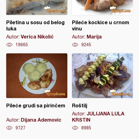
Piletina u sosu od belog
Pileće kockice u crnom
luka
vinu
Verica Nikolić
Marija
Autor:
Autor:
19665
9245
Pileće grudi sa pirinčem
Roštilj
JULIJANA LULA
Autor:
Dijana Ademovic
KRSTIN
Autor:
9727
8985