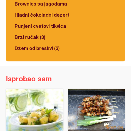
Brownies sa jagodama
Hladni čokoladni dezert
Punjeni cvetovi tikvica
Brzi ručak (3)
Džem od breskvi (3)
Isprobao sam