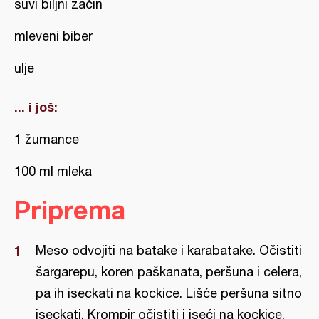
suvi biljni začin
mleveni biber
ulje
... i još:
1 žumance
100 ml mleka
Priprema
Meso odvojiti na batake i karabatake. Očistiti
šargarepu, koren paškanata, peršuna i celera,
pa ih iseckati na kockice. Lišće peršuna sitno
iseckati. Krompir očistiti i iseći na kockice.