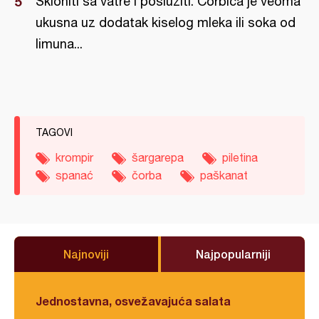
Skloniti sa vatre i poslužiti. Čorbica je veoma
ukusna uz dodatak kiselog mleka ili soka od
limuna...
TAGOVI
krompir
šargarepa
piletina
spanać
čorba
paškanat
Najnoviji
Najpopularniji
Jednostavna, osvežavajuća salata