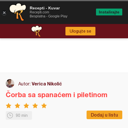
Recepti - Kuvar
Instalirajte
Recepti.com
Besplatna - Google Play
Ulogujte se
Verica Nikolić
Autor:
Čorba sa spanaćem i piletinom
Dodaj u listu
90 min