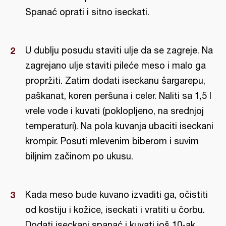
Spanać oprati i sitno iseckati.
U dublju posudu staviti ulje da se zagreje. Na
zagrejano ulje staviti pileće meso i malo ga
propržiti. Zatim dodati iseckanu šargarepu,
paškanat, koren peršuna i celer. Naliti sa 1,5 l
vrele vode i kuvati (poklopljeno, na srednjoj
temperaturi). Na pola kuvanja ubaciti iseckani
krompir. Posuti mlevenim biberom i suvim
biljnim začinom po ukusu.
Kada meso bude kuvano izvaditi ga, očistiti
od kostiju i kožice, iseckati i vratiti u čorbu.
Dodati iseckani spanać i kuvati još 10-ak