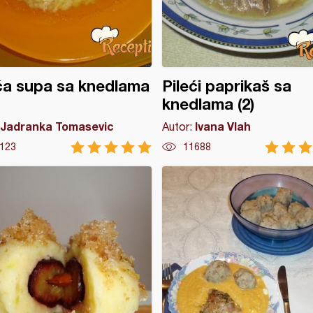
ća supa sa knedlama
Pileći paprikaš sa
knedlama (2)
Jadranka Tomasevic
Ivana Vlah
Autor:
123
11688