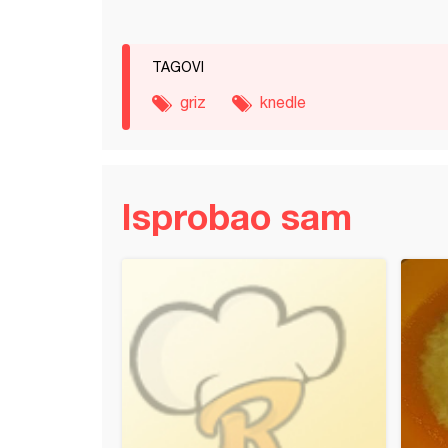
TAGOVI
griz
knedle
Isprobao sam
oce