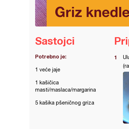
Griz knedl
Sastojci
Pr
Potrebno je:
Ul
(r
1 veće jaje
1 kašičica
masti/maslaca/margarina
5 kašika pšeničnog griza