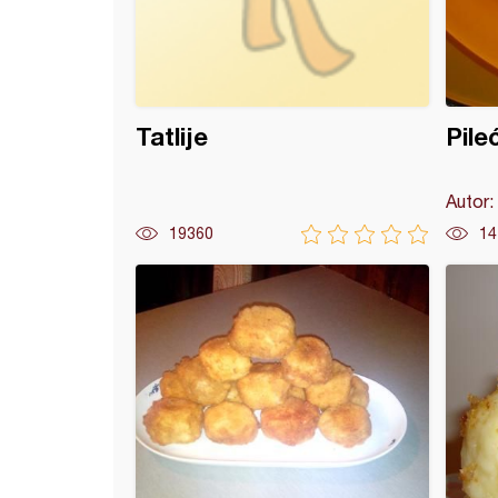
Tatlije
Pile
Autor:
19360
14
a supa sa griz knedlama