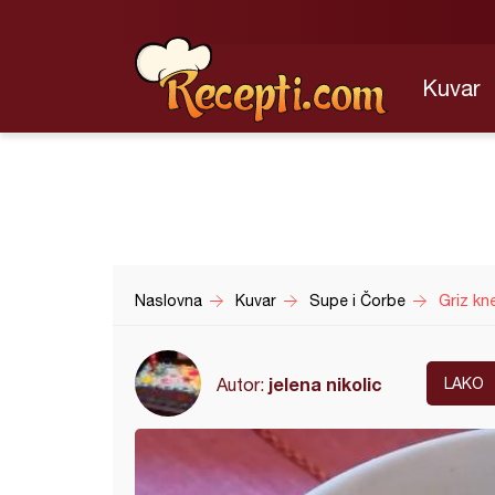
Kuvar
Naslovna
Kuvar
Supe i Čorbe
Griz kn
jelena nikolic
Autor:
LAKO