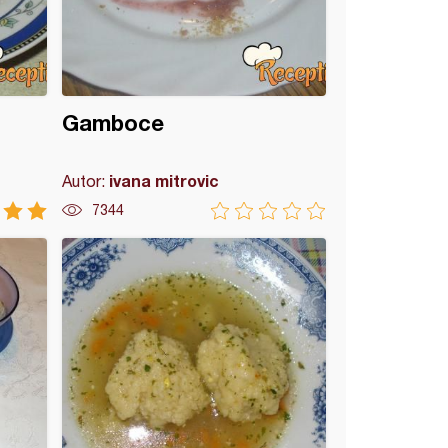
Gamboce
ivana mitrovic
Autor:
7344