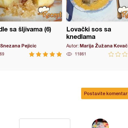
le sa šljivama (6)
Lovački sos sa
knedlama
Snezana Pejicic
Marija Žužana Kovač
Autor:
69
11861
Postavite komentar