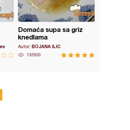
Domaća supa sa griz
knedlama
ev
BOJANA ILIC
Autor:
132650