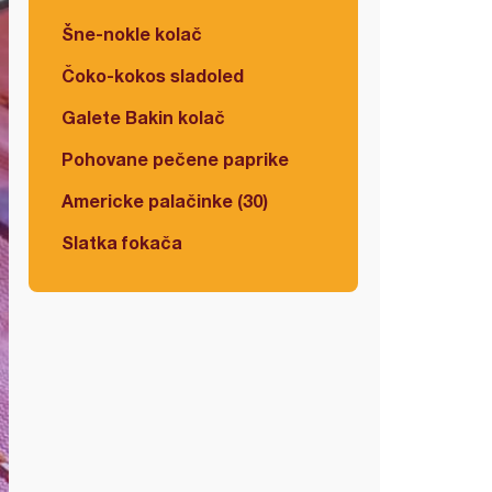
Šne-nokle kolač
Čoko-kokos sladoled
Galete Bakin kolač
Pohovane pečene paprike
Americke palačinke (30)
Slatka fokača