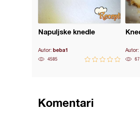
Napuljske knedle
Kned
beba1
Autor:
Autor:
4585
67
Komentari