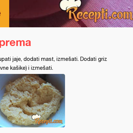
e
iprema
upati jaje, dodati mast, izmešati. Dodati griz
avne kašike) i izmešati.