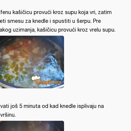
fenu kašičicu provući kroz supu koja vri, zatim
eti smesu za knedle i spustiti u šerpu. Pre
akog uzimanja, kašičicu provući kroz vrelu supu.
vati još 5 minuta od kad knedle isplivaju na
vršinu.