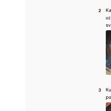
Ka
uz
sv
Ku
po