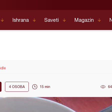
Ishrana
Saveti
Magazin
edle
4
OSOBA
15 min
64