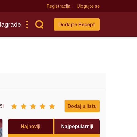
Registracija
Ulogujte se
Nagrade
Dodajte Recept
Dodaj u listu
51
Najnoviji
Najpopularniji