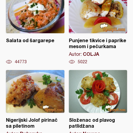
Salata od šargarepe
Punjene tikvice i paprike
mesom i pečurkama
COLJA
Autor:
44773
5022
Nigerijski Jolof pirinač
Složenac od plavog
sa piletinom
patlidžana