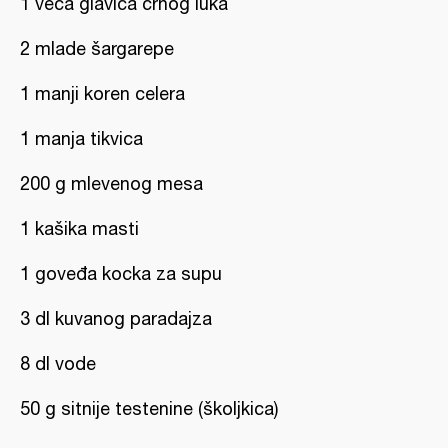
1 veća glavica crnog luka
2 mlade šargarepe
1 manji koren celera
1 manja tikvica
200 g mlevenog mesa
1 kašika masti
1 goveđa kocka za supu
3 dl kuvanog paradajza
8 dl vode
50 g sitnije testenine (školjkica)