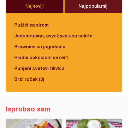
Najnoviji
Najpopularniji
Pužići sa sirom
Jednostavna, osvežavajuća salata
Brownies sa jagodama
Hladni čokoladni dezert
Punjeni cvetovi tikvica
Brzi ručak (3)
Isprobao sam