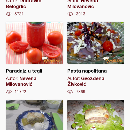
Dubravka
Nevena
Autor:
Autor:
Belogrlic
Milovanović
5731
3913
Paradajz u tegli
Pasta napolitana
Nevena
Gvozdena
Autor:
Autor:
Milovanović
Živković
11722
7869