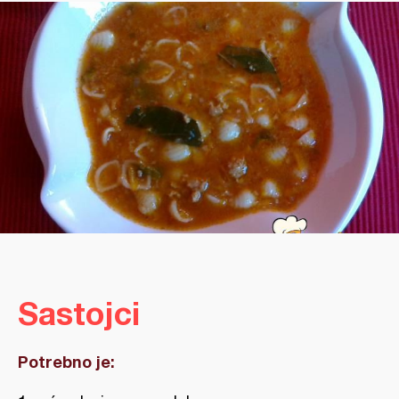
Sastojci
Potrebno je: