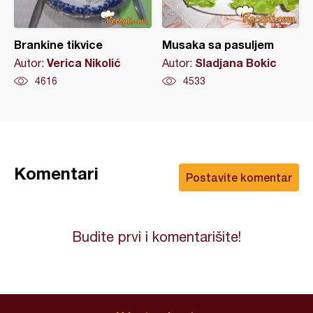
Brankine tikvice
Musaka sa pasuljem
Verica Nikolić
Sladjana Bokic
Autor:
Autor:
4616
4533
Komentari
Postavite komentar
Budite prvi i komentarišite!