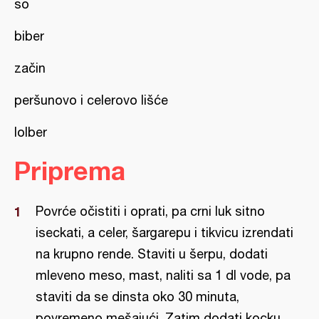
so
biber
začin
peršunovo i celerovo lišće
lolber
Priprema
Povrće očistiti i oprati, pa crni luk sitno
iseckati, a celer, šargarepu i tikvicu izrendati
na krupno rende. Staviti u šerpu, dodati
mleveno meso, mast, naliti sa 1 dl vode, pa
staviti da se dinsta oko 30 minuta,
povremeno mešajući. Zatim dodati kocku,