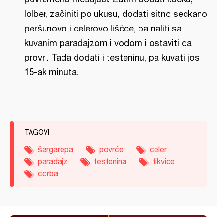
lolber, začiniti po ukusu, dodati sitno seckano
peršunovo i celerovo lišćce, pa naliti sa
kuvanim paradajzom i vodom i ostaviti da
provri. Tada dodati i testeninu, pa kuvati jos
15-ak minuta.
TAGOVI
šargarepa
povrće
celer
paradajz
testenina
tikvice
čorba