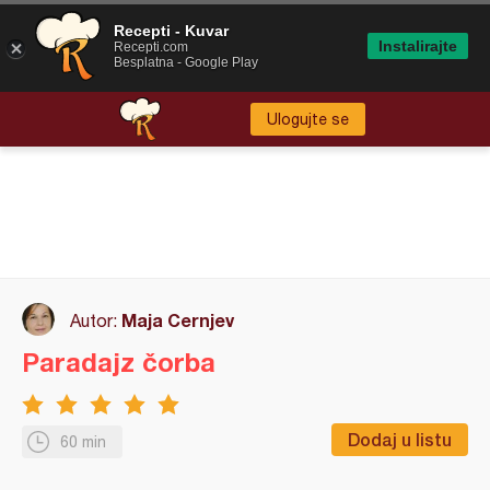
Recepti - Kuvar
Instalirajte
Recepti.com
Besplatna - Google Play
Ulogujte se
Maja Cernjev
Autor:
Paradajz čorba
Dodaj u listu
60 min