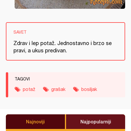
SAVET
Zdrav i lep potaž. Jednostavno i brzo se
pravi, a ukus predivan.
TAGOVI
potaž
grašak
bosiljak
Najnoviji
Najpopularniji