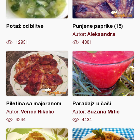
Potaž od blitve
Punjene paprike (15)
Aleksandra
Autor:
12931
4301
Piletina sa majoranom
Paradajz u čaši
Verica Nikolić
Suzana Mitic
Autor:
Autor:
4244
4434