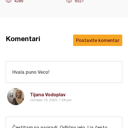
4286
6521
Komentari
Postavite komentar
Hvala puno Veco!
Tijana Vodoplav
October 16, 2025, 1:58 pm
Čestitam na nagradi. Odlično jelo. I ja često