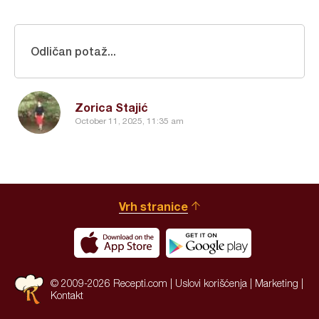
Odličan potaž...
Zorica Stajić
October 11, 2025, 11:35 am
Vrh stranice
© 2009-2026 Recepti.com |
Uslovi korišćenja
|
Marketing
|
Kontakt