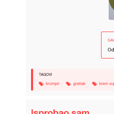
SA
Od
TAGOVI
krompir
grašak
krem su
Isprobao sam