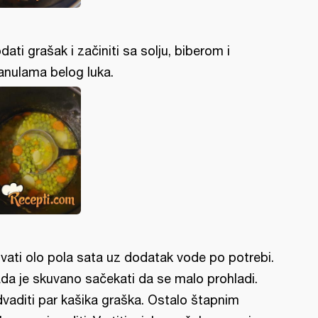
dati grašak i začiniti sa solju, biberom i
anulama belog luka.
vati olo pola sata uz dodatak vode po potrebi.
da je skuvano sačekati da se malo prohladi.
vaditi par kašika graška. Ostalo štapnim