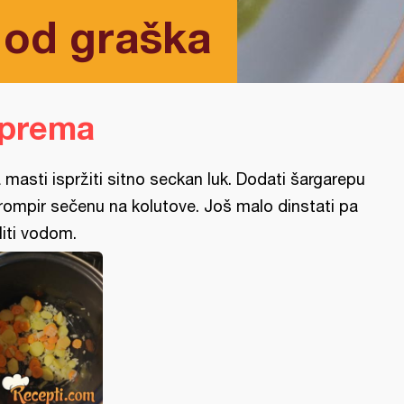
 od graška
iprema
 masti ispržiti sitno seckan luk. Dodati šargarepu
krompir sečenu na kolutove. Još malo dinstati pa
liti vodom.