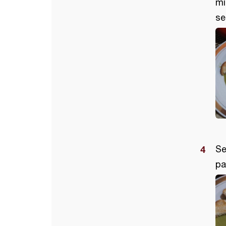
mi
ser
Se
pa