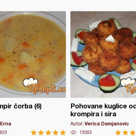
pir čorba (6)
Pohovane kuglice o
krompira i sira
Erna
Verica Damjanovic
Autor:
923
13303