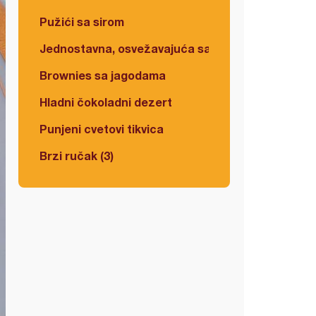
Pužići sa sirom
Jednostavna, osvežavajuća salata
Brownies sa jagodama
Hladni čokoladni dezert
Punjeni cvetovi tikvica
Brzi ručak (3)