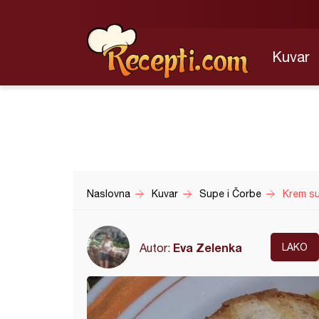
Kuvar
Naslovna
Kuvar
Supe i Čorbe
Krem s
Eva Zelenka
Autor:
LAKO