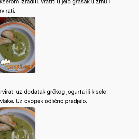
kserom izraditi. Vratiti u jelo grašak u zrnu i
virati.
rvirati uz dodatak grčkog jogurta ili kisele
vlake. Uz dvopek odlično predjelo.