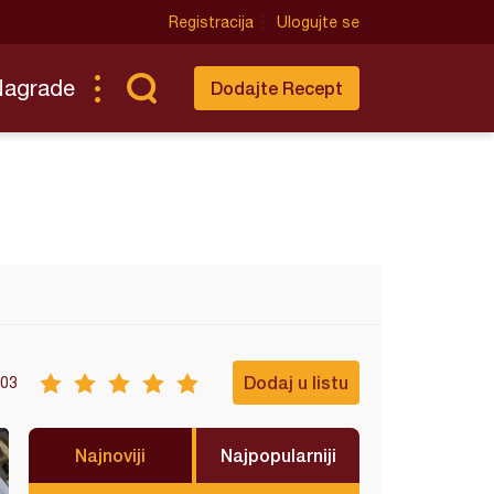
Registracija
Ulogujte se
Nagrade
Dodajte Recept
Dodaj u listu
03
Najnoviji
Najpopularniji