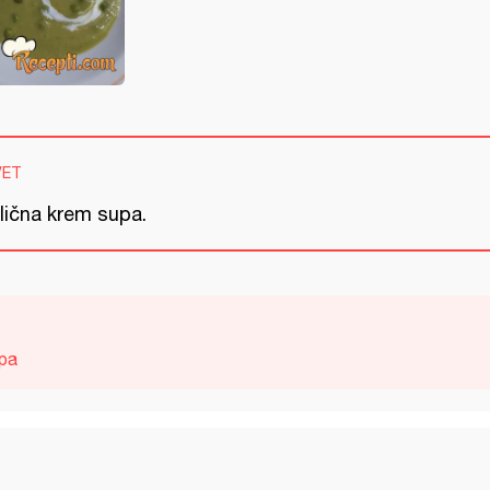
VET
lična krem supa.
pa