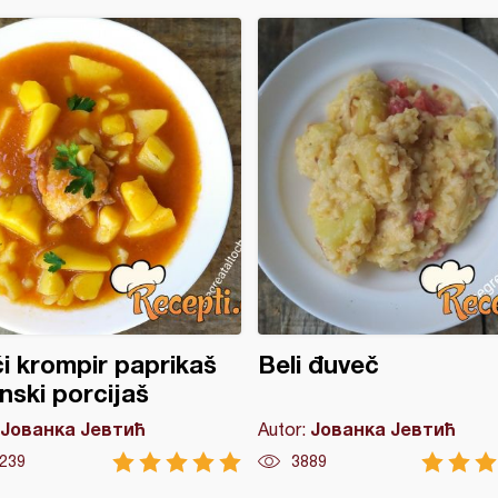
ći krompir paprikaš
Beli đuveč
nski porcijaš
Јованка Јевтић
Јованка Јевтић
Autor:
239
3889