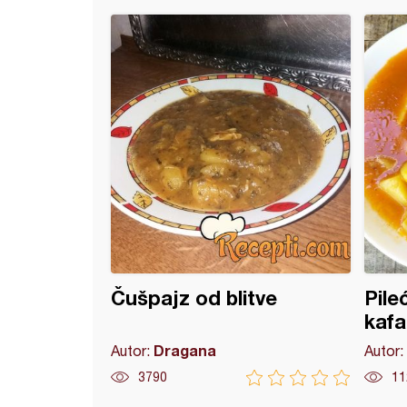
od karfiola
Čušpajz od blitve
Pile
kafa
Dragana
Autor:
Autor:
3790
11