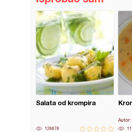
sto pecivo sa sirom
Salata od krompira
Krom
Autor:
126678
11