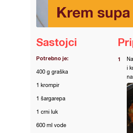
Krem supa
Sastojci
Pr
Potrebno je:
Na
i 
400 g graška
na
1 krompir
1 šargarepa
1 crni luk
600 ml vode