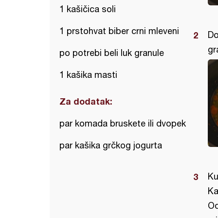
1 kašičica soli
1 prstohvat biber crni mleveni
Do
gr
po potrebi beli luk granule
1 kašika masti
Za dodatak:
par komada bruskete ili dvopek
par kašika grčkog jogurta
Ku
Ka
Od