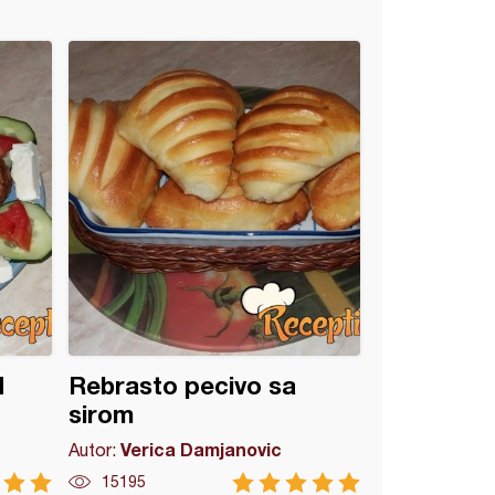
d
Rebrasto pecivo sa
sirom
Verica Damjanovic
Autor:
15195