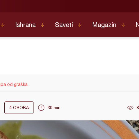
Ishrana
Saveti
Magazin
upa od graška
4
OSOBA
30 min
8