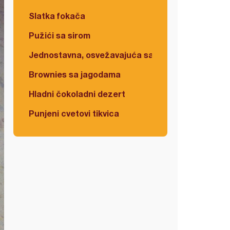
Slatka fokača
Pužići sa sirom
Jednostavna, osvežavajuća salata
Brownies sa jagodama
Hladni čokoladni dezert
Punjeni cvetovi tikvica