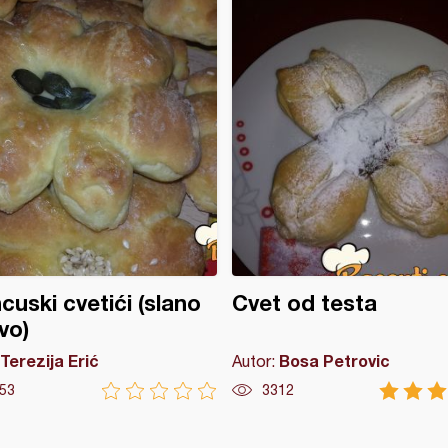
cuski cvetići (slano
Cvet od testa
vo)
Terezija Erić
Bosa Petrovic
Autor:
53
3312