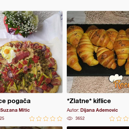
ce pogača
*Zlatne* kiflice
Suzana Mitic
Dijana Ademovic
Autor:
25
3652