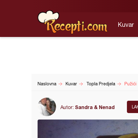
Kuvar
Naslovna
Kuvar
Topla Predjela
Pužići
Sandra & Nenad
Autor:
LA