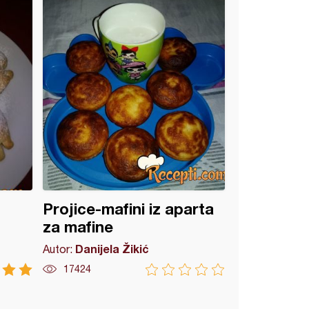
Projice-mafini iz aparta
za mafine
Danijela Žikić
Autor:
17424