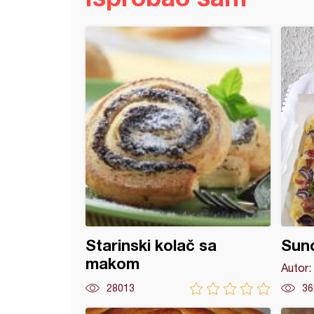
ice (15)
Starinski kolač sa
Sun
makom
Autor:
28013
36