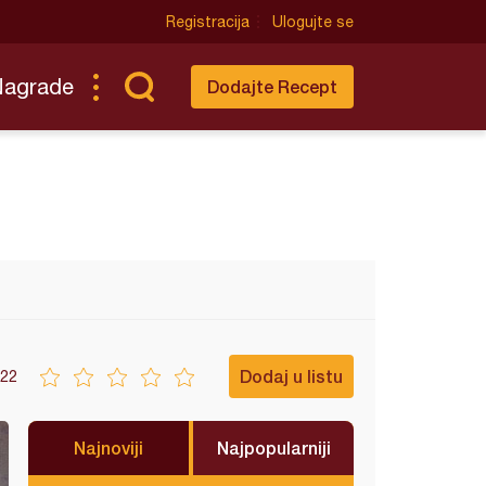
Registracija
Ulogujte se
Nagrade
Dodajte Recept
Dodaj u listu
22
Najnoviji
Najpopularniji