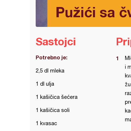
Pužići sa 
Sastojci
Pr
Potrebno je:
Ml
i 
2,5 dl mleka
kv
1 dl ulja
žu
ra
1 kašičica šećera
pr
1 kašičica soli
ka
ma
1 kvasac