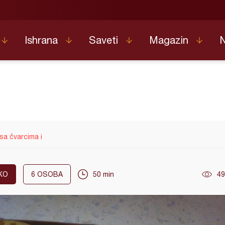
Ishrana
Saveti
Magazin
 sa čvarcima i
KO
6
OSOBA
50 min
49