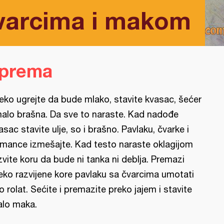
čvarcima i makom
iprema
eko ugrejte da bude mlako, stavite kvasac, šećer
malo brašna. Da sve to naraste. Kad nadođe
asac stavite ulje, so i brašno. Pavlaku, čvarke i
mance izmešajte. Kad testo naraste oklagijom
zvite koru da bude ni tanka ni deblja. Premazi
eko razvijene kore pavlaku sa čvarcima umotati
o rolat. Sećite i premazite preko jajem i stavite
lo maka.