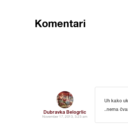
Komentari
Uh kako uk
..nema čva
Dubravka Belogrlic
November 17, 2013, 3:23 am