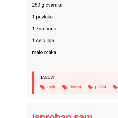
250 g čvaraka
1 pavlaka
1 žumance
1 celo jaje
malo maka
TAGOVI
mak
čvarci
pužići
Isprobao sam