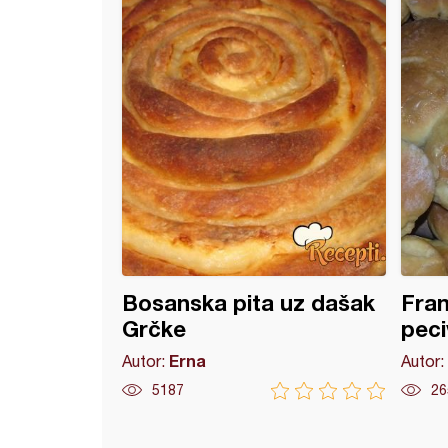
ce-mafini iz aparta za mafine
Bosanska pita uz dašak
Fran
Grčke
peci
Erna
Autor:
Autor:
5187
26