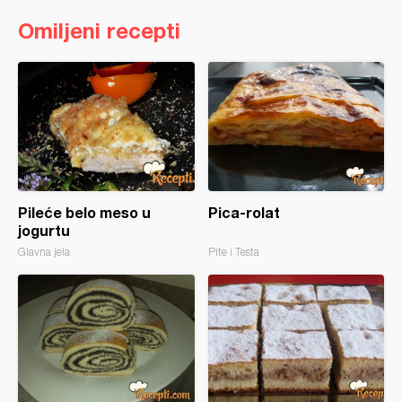
Omiljeni recepti
Pileće belo meso u
Pica-rolat
jogurtu
Glavna jela
Pite i Testa