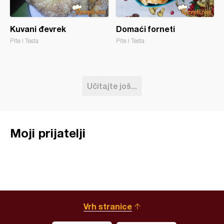
Kuvani đevrek
Domaći forneti
Pite i Testa
Pite i Testa
Učitajte još...
Moji prijatelji
Vrh stranice