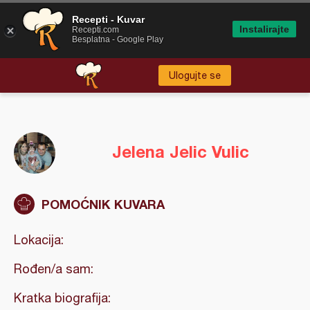
Recepti - Kuvar
Instalirajte
Recepti.com
Besplatna - Google Play
Ulogujte se
Jelena Jelic Vulic
POMOĆNIK KUVARA
Lokacija:
Rođen/a sam:
Kratka biografija: