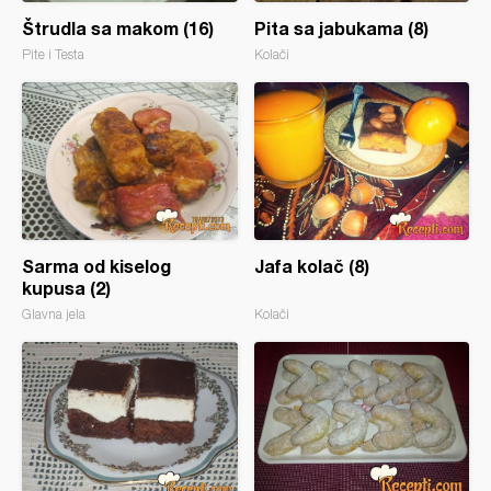
Štrudla sa makom (16)
Pita sa jabukama (8)
Pite i Testa
Kolači
Sarma od kiselog
Jafa kolač (8)
kupusa (2)
Glavna jela
Kolači