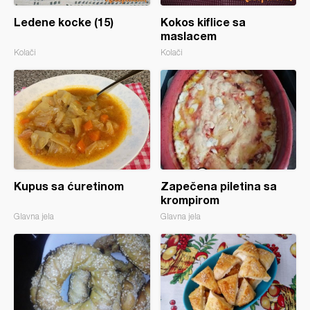
Ledene kocke (15)
Kokos kiflice sa
maslacem
Kolači
Kolači
Kupus sa ćuretinom
Zapečena piletina sa
krompirom
Glavna jela
Glavna jela