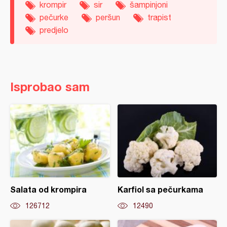
krompir
sir
šampinjoni
pečurke
peršun
trapist
predjelo
Isprobao sam
Salata od krompira
Karfiol sa pečurkama
126712
12490