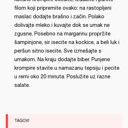
filom koji pripremite ovako: na rastopljeni
maslac dodajte brašno i začin. Polako
dolivajte mleko i kuvajte dok se umak ne
zgusne. Posebno na margarinu propržite
šampinjone, sir isecite na kockice, a beli luk i
peršun sitno isecite. Sve izmešajte s
umakom. Na kraju dodajte biber. Punjene
krompire stavite u namazanu tepsiju i pecite
u rerni oko 20 minuta. Poslužite uz razne
salate.
TAGOVI