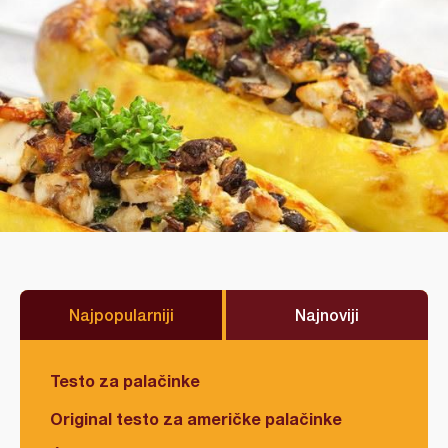
Najpopularniji
Najnoviji
Testo za palačinke
Original testo za američke palačinke