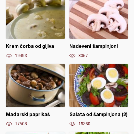
Krem čorba od gljiva
Nadeveni šampinjoni
19493
8057
Mađarski paprikaš
Salata od šampinjona (2)
17508
16360