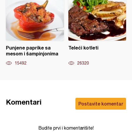
Punjene paprike sa
Teleći kotleti
mesom i šampinjonima
15492
26320
Komentari
Postavite komentar
Budite prvi i komentarišite!