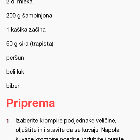
2 dl mleka
200 g šampinjona
1 kašika začina
60 g sira (trapista)
peršun
beli luk
biber
Priprema
Izaberite krompire podjednake veličine,
oljuštite ih i stavite da se kuvaju. Napola
kuvane krompire ocedite, izdubite i punite