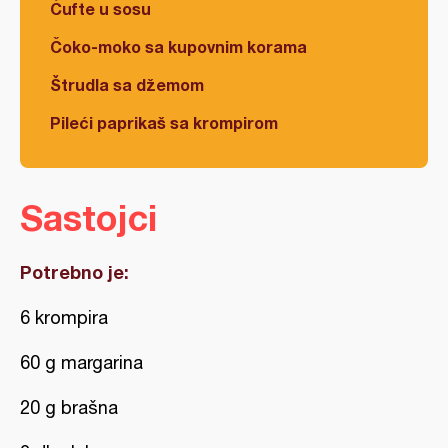
Ćufte u sosu
Čoko-moko sa kupovnim korama
Štrudla sa džemom
Pileći paprikaš sa krompirom
Sastojci
Potrebno je:
6 krompira
60 g margarina
20 g brašna