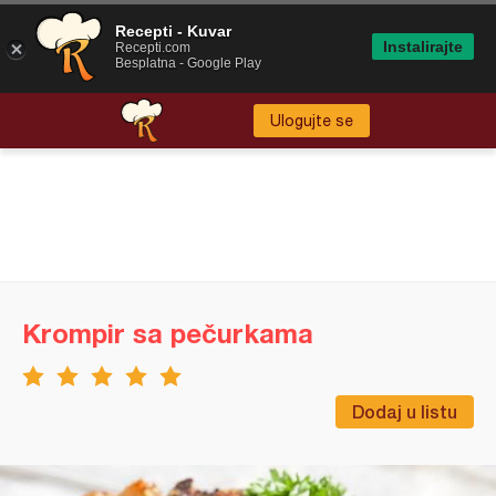
Recepti - Kuvar
Instalirajte
Recepti.com
Besplatna - Google Play
Ulogujte se
Krompir sa pečurkama
Dodaj u listu