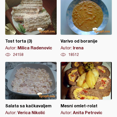
Tost torta (3)
Varivo od boranije
Milica Radenovic
Irena
Autor:
Autor:
24158
18512
Salata sa kačkavaljem
Mesni omlet-rolat
Verica Nikolić
Anita Petrovic
Autor:
Autor: