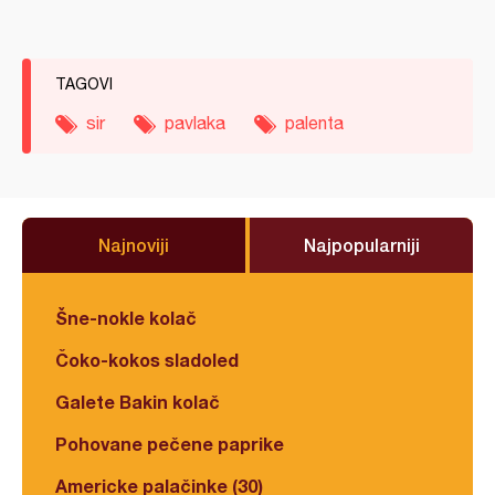
TAGOVI
sir
pavlaka
palenta
Najnoviji
Najpopularniji
Šne-nokle kolač
Čoko-kokos sladoled
Galete Bakin kolač
Pohovane pečene paprike
Americke palačinke (30)