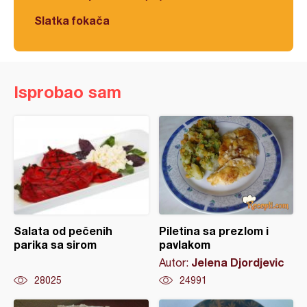
Slatka fokača
Isprobao sam
Salata od pečenih
Piletina sa prezlom i
parika sa sirom
pavlakom
Jelena Djordjevic
Autor:
28025
24991