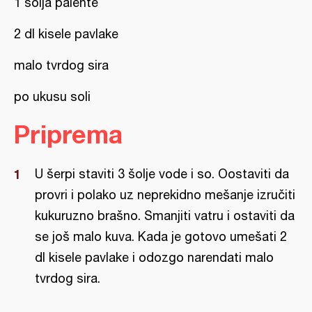
1 šolja palente
2 dl kisele pavlake
malo tvrdog sira
po ukusu soli
Priprema
U šerpi staviti 3 šolje vode i so. Oostaviti da
provri i polako uz neprekidno mešanje izručiti
kukuruzno brašno. Smanjiti vatru i ostaviti da
se još malo kuva. Kada je gotovo umešati 2
dl kisele pavlake i odozgo narendati malo
tvrdog sira.