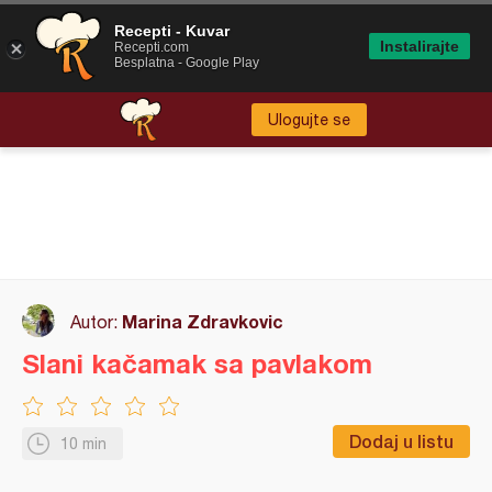
Recepti - Kuvar
Instalirajte
Recepti.com
Besplatna - Google Play
Ulogujte se
Marina Zdravkovic
Autor:
Slani kačamak sa pavlakom
Dodaj u listu
10 min