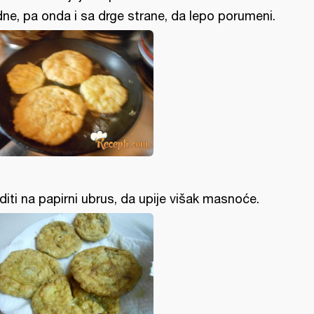
dne, pa onda i sa drge strane, da lepo porumeni.
diti na papirni ubrus, da upije višak masnoće.