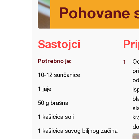
Pohovane 
Sastojci
Pr
Potrebno je:
Od
pr
10-12 sunčanice
od
1 jaje
is
bl
50 g brašna
sl
1 kašičica soli
kr
do
1 kašičica suvog biljnog začina