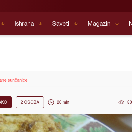
Ishrana
Saveti
Magazin
ane sunčanice
AKO
2
OSOBA
20 min
80