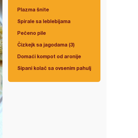
Plazma šnite
Spirale sa leblebijama
Pečeno pile
Čizkejk sa jagodama (3)
Domaći kompot od aronije
Sipani kolač sa ovsenim pahuljicama i višnjama