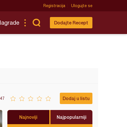
Registracija
Ulogujte se
Nagrade
Dodajte Recept
Dodaj u listu
47
Najnoviji
Najpopularniji