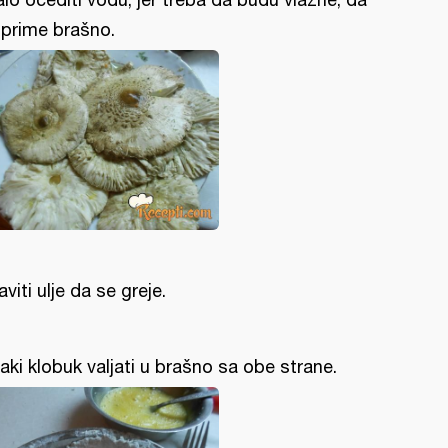
prime brašno.
aviti ulje da se greje.
aki klobuk valjati u brašno sa obe strane.