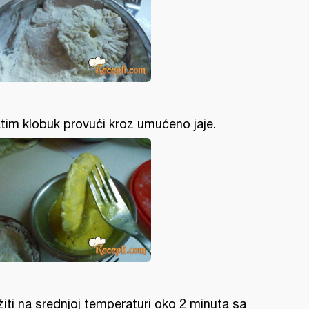
tim klobuk provući kroz umućeno jaje.
žiti na srednjoj temperaturi oko 2 minuta sa