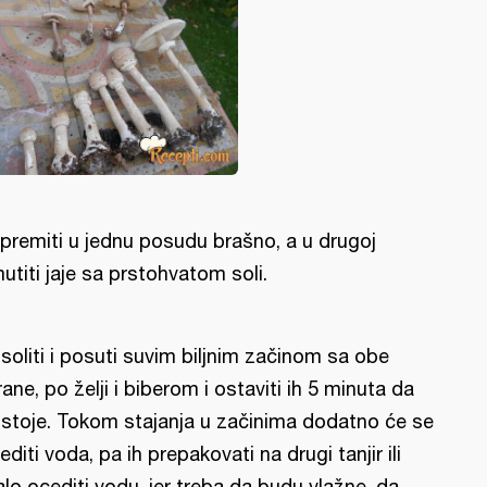
ipremiti u jednu posudu brašno, a u drugoj
utiti jaje sa prstohvatom soli.
soliti i posuti suvim biljnim začinom sa obe
rane, po želji i biberom i ostaviti ih 5 minuta da
stoje. Tokom stajanja u začinima dodatno će se
editi voda, pa ih prepakovati na drugi tanjir ili
lo ocediti vodu, jer treba da budu vlažne, da