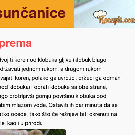
sunčanice
iprema
vojiti koren od klobuka gljive (klobuk blago
idržavati jednom rukom, a drugom rukom
vajati koren, polako ga uvrćući, držeći ga odmah
pod klobuka) i oprati klobuke sa obe strane,
ago protrljavši gornju površinu klobuka pod
abim mlazom vode. Ostaviti ih par minuta da se
atko ocede, tako što će režnjevi biti okrenuti na
le, kao i u prirodi.