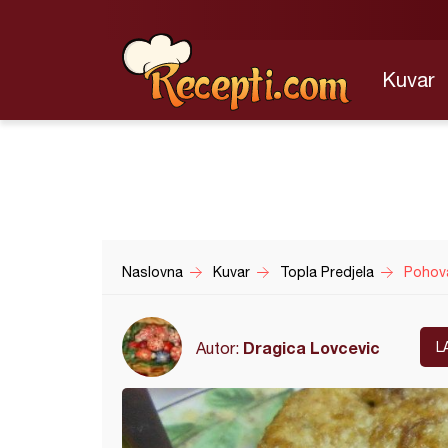
Kuvar
Naslovna
Kuvar
Topla Predjela
Pohov
Dragica Lovcevic
Autor:
L