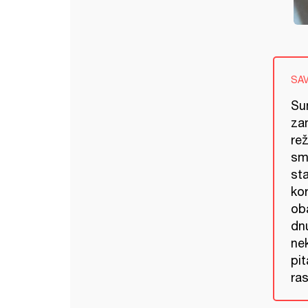
SA
Sun
za
re
sm
st
ko
ob
dnu
nek
pit
ras