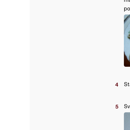
po
St
Sv