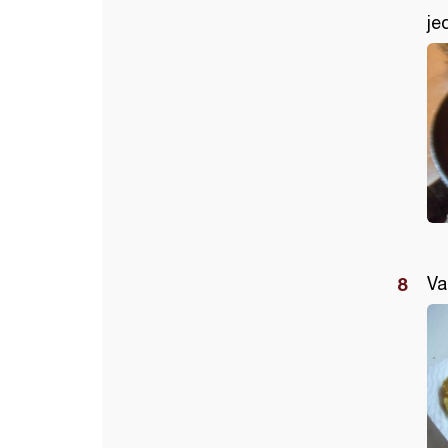
je
Va