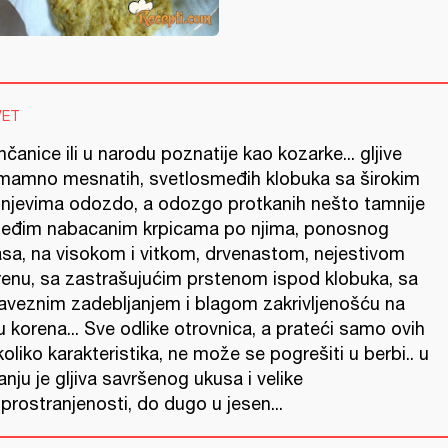
VET
čanice ili u narodu poznatije kao kozarke... gljive
mamno mesnatih, svetlosmeđih klobuka sa širokim
žnjevima odozdo, a odozgo protkanih nešto tamnije
eđim nabacanim krpicama po njima, ponosnog
asa, na visokom i vitkom, drvenastom, nejestivom
renu, sa zastrašujućim prstenom ispod klobuka, sa
aveznim zadebljanjem i blagom zakrivljenošću na
 korena... Sve odlike otrovnica, a prateći samo ovih
oliko karakteristika, ne može se pogrešiti u berbi.. u
anju je gljiva savršenog ukusa i velike
prostranjenosti, do dugo u jesen...