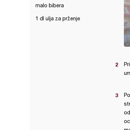
malo bibera
1 dl ulja za prženje
Pr
um
Po
st
od
oc
ma