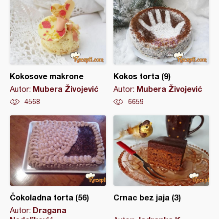
Kokosove makrone
Kokos torta (9)
Mubera Živojević
Mubera Živojević
Autor:
Autor:
4568
6659
Čokoladna torta (56)
Crnac bez jaja (3)
Dragana
Autor: