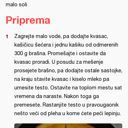
malo soli
Priprema
Zagrejte malo vode, pa dodajte kvasac,
kašičicu šećera i jednu kašiku od odmerenih
300 g brašna. Promešajte i ostavite da
kvasac proradi. U posudu za mešenje
prosejete brašno, pa dodajte ostale sastojke,
na kraju stavite kvasac i kiselo mleko pa
umesite testo. Ostavite na toplom mestu sat
vremena da naraste. Nakon toga ga
premesete. Rastanjite testo u pravougaonik
nešto veći od pleha u kome ćete peći lepinju.