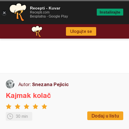
Recepti - Kuvar
Instalirajte
Recepti.com
Besplatna - Google Play
Ulogujte se
Snezana Pejicic
Autor:
Kajmak kolač
Dodaj u listu
30 min