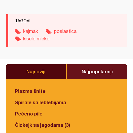
TAGOVI
kajmak
poslastica
kiselo mleko
Najnoviji
Najpopularniji
Plazma šnite
Spirale sa leblebijama
Pečeno pile
Čizkejk sa jagodama (3)