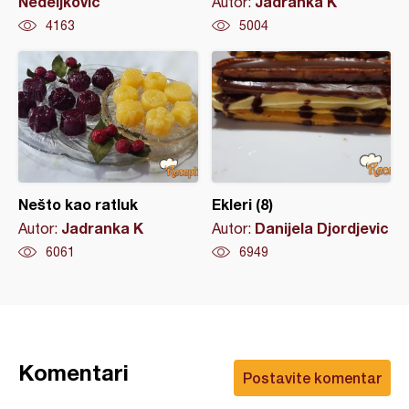
Nedeljković
Jadranka K
Autor:
4163
5004
Nešto kao ratluk
Ekleri (8)
Jadranka K
Danijela Djordjevic
Autor:
Autor:
6061
6949
Komentari
Postavite komentar