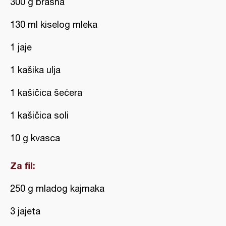
300 g brašna
130 ml kiselog mleka
1 jaje
1 kašika ulja
1 kašičica šećera
1 kašičica soli
10 g kvasca
Za fil:
250 g mladog kajmaka
3 jajeta