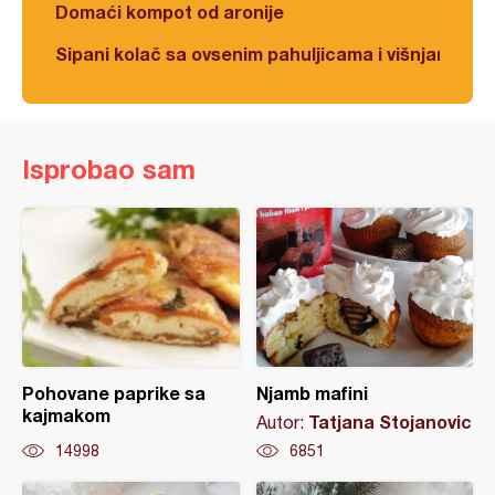
Domaći kompot od aronije
Sipani kolač sa ovsenim pahuljicama i višnjama
Isprobao sam
Pohovane paprike sa
Njamb mafini
kajmakom
Tatjana Stojanovic
Autor:
14998
6851