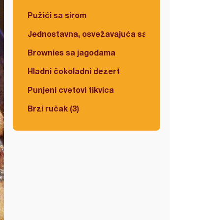
Pužići sa sirom
Jednostavna, osvežavajuća salata
Brownies sa jagodama
Hladni čokoladni dezert
Punjeni cvetovi tikvica
Brzi ručak (3)