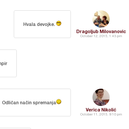
Hvala devojke.
Dragoljub Milovanovic
October 12, 2015, 1:43 pm
mpir
Odličan način spremanja
Verica Nikolić
October 11, 2015, 9:10 pm