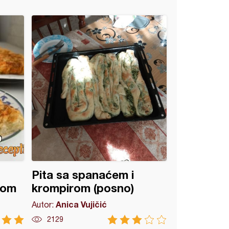
Pita sa spanaćem i
rom
krompirom (posno)
Anica Vujičić
Autor:
2129