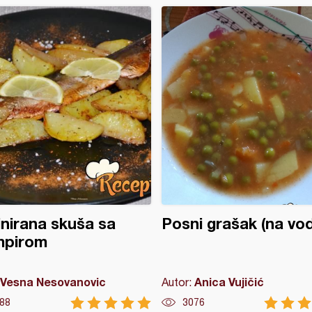
nirana skuša sa
Posni grašak (na vod
mpirom
Vesna Nesovanovic
Anica Vujičić
Autor:
88
3076