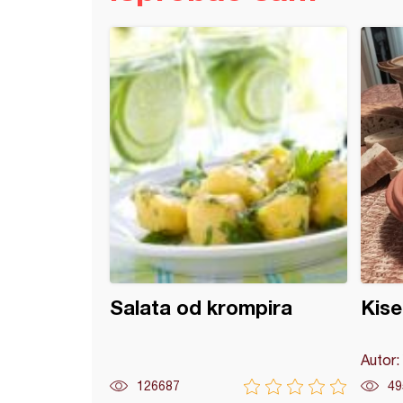
sa spanaćem i krompirom (posno)
Salata od krompira
Kise
Autor:
126687
49