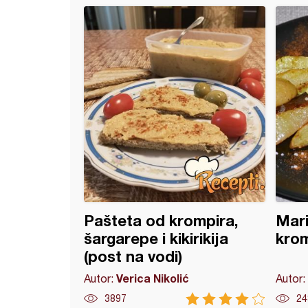
od krompira bez kora
Pašteta od krompira,
Mari
šargarepe i kikirikija
kro
(post na vodi)
Verica Nikolić
Autor:
Autor:
3897
24