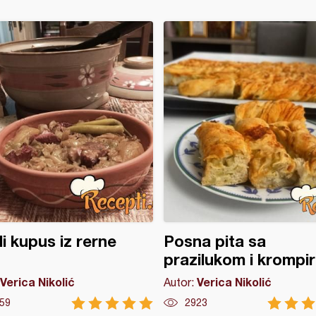
li kupus iz rerne
Posna pita sa
prazilukom i krompi
Verica Nikolić
Verica Nikolić
Autor:
59
2923