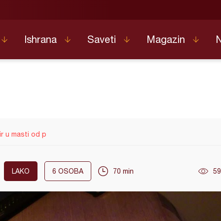
Ishrana
Saveti
Magazin
r u masti od p
LAKO
6
OSOBA
70 min
59