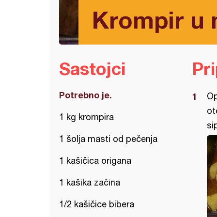
Krompir u 
Sastojci
Pr
Potrebno je.
Op
ot
1 kg krompira
si
1 šolja masti od pečenja
1 kašičica origana
1 kašika začina
1/2 kašičice bibera