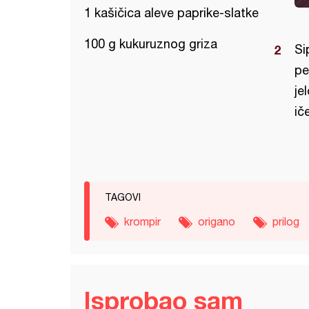
1 kašičica aleve paprike-slatke
100 g kukuruznog griza
Si
pe
je
ič
TAGOVI
krompir
origano
prilog
Isprobao sam