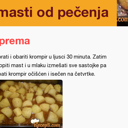
masti od pečenja
iprema
rati i obariti krompir u ljusci 30 minuta. Zatim
opiti mast i u mlaku izmešati sve sastojke pa
pati krompir očišćen i isečen na četvrtke.