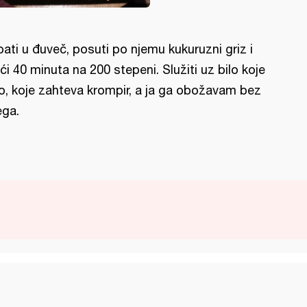
pati u đuveč, posuti po njemu kukuruzni griz i
ći 40 minuta na 200 stepeni. Služiti uz bilo koje
lo, koje zahteva krompir, a ja ga obožavam bez
ega.