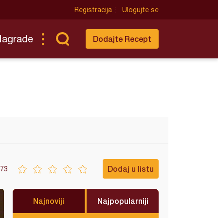
Registracija
Ulogujte se
Nagrade
Dodajte Recept
Dodaj u listu
73
Najnoviji
Najpopularniji