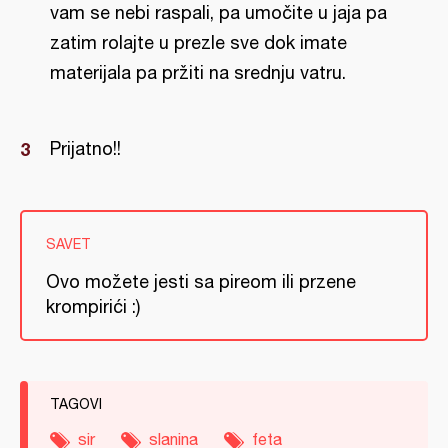
vam se nebi raspali, pa umočite u jaja pa
zatim rolajte u prezle sve dok imate
materijala pa pržiti na srednju vatru.
Prijatno!!
SAVET
Ovo možete jesti sa pireom ili przene
krompirići :)
TAGOVI
sir
slanina
feta