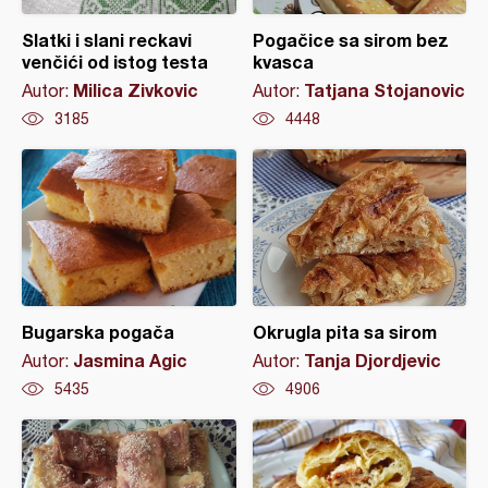
Slatki i slani reckavi
Pogačice sa sirom bez
venčići od istog testa
kvasca
Milica Zivkovic
Tatjana Stojanovic
Autor:
Autor:
3185
4448
Bugarska pogača
Okrugla pita sa sirom
Jasmina Agic
Tanja Djordjevic
Autor:
Autor:
5435
4906