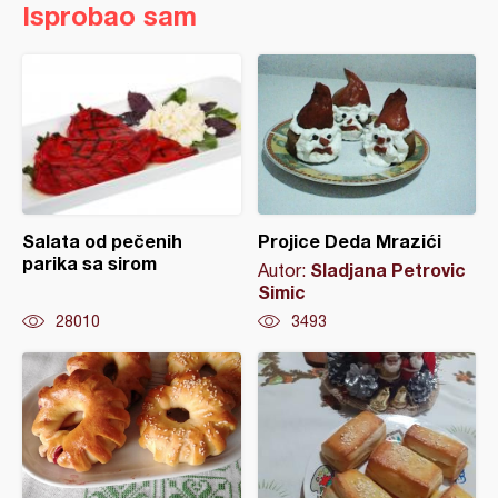
Isprobao sam
Salata od pečenih
Projice Deda Mrazići
parika sa sirom
Sladjana Petrovic
Autor:
Simic
28010
3493