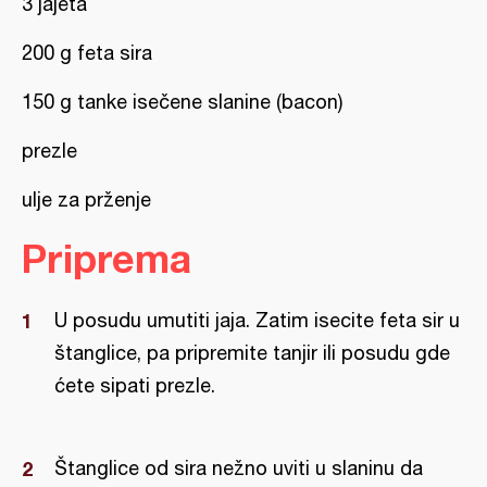
3 jajeta
200 g feta sira
150 g tanke isečene slanine (bacon)
prezle
ulje za prženje
Priprema
U posudu umutiti jaja. Zatim isecite feta sir u
štanglice, pa pripremite tanjir ili posudu gde
ćete sipati prezle.
Štanglice od sira nežno uviti u slaninu da