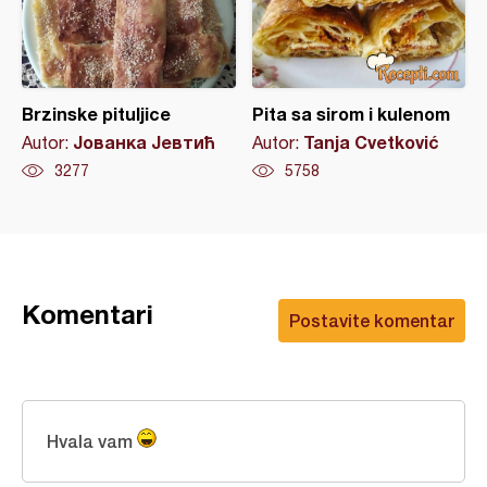
Brzinske pituljice
Pita sa sirom i kulenom
Јованка Јевтић
Tanja Cvetković
Autor:
Autor:
3277
5758
Komentari
Postavite komentar
Hvala vam