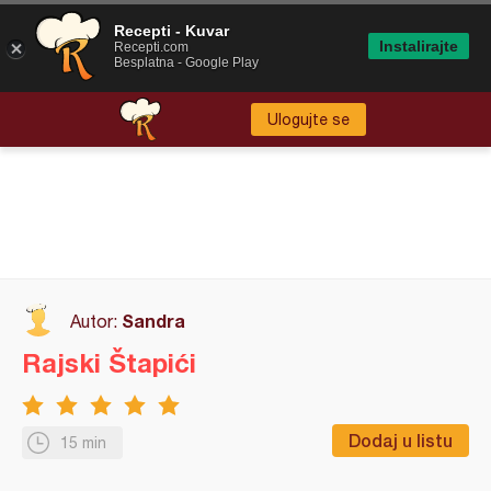
Recepti - Kuvar
Instalirajte
Recepti.com
Besplatna - Google Play
Ulogujte se
Sandra
Autor:
Rajski Štapići
Dodaj u listu
15 min