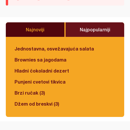
Najnoviji
Najpopularniji
Jednostavna, osvežavajuća salata
Brownies sa jagodama
Hladni čokoladni dezert
Punjeni cvetovi tikvica
Brzi ručak (3)
Džem od breskvi (3)