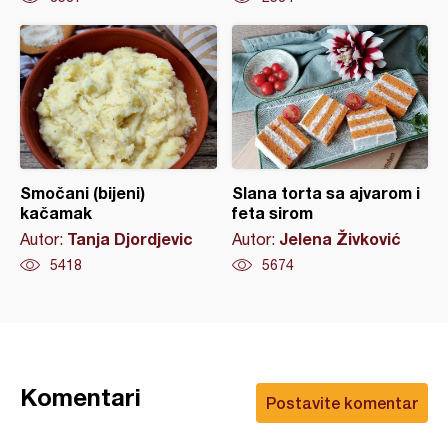
Smočani (bijeni)
Slana torta sa ajvarom i
kačamak
feta sirom
Tanja Djordjevic
Jelena Živković
Autor:
Autor:
5418
5674
Komentari
Postavite komentar