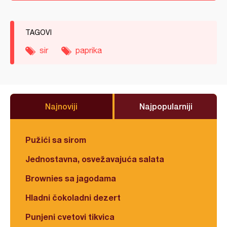
TAGOVI
sir
paprika
Najnoviji
Najpopularniji
Pužići sa sirom
Jednostavna, osvežavajuća salata
Brownies sa jagodama
Hladni čokoladni dezert
Punjeni cvetovi tikvica