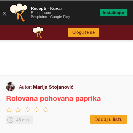
Recepti - Kuvar
Instalirajte
Recepti.com
Besplatna - Google Play
Ulogujte se
Marija Stojanović
Autor:
Rolovana pohovana paprika
Dodaj u listu
45 min