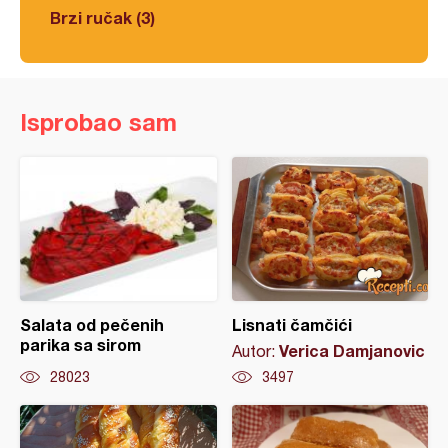
Brzi ručak (3)
Isprobao sam
Salata od pečenih
Lisnati čamčići
parika sa sirom
Verica Damjanovic
Autor:
28023
3497