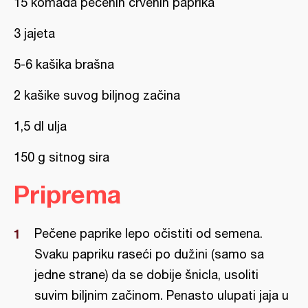
15 komada pečenih crvenih paprika
3 jajeta
5-6 kašika brašna
2 kašike suvog biljnog začina
1,5 dl ulja
150 g sitnog sira
Priprema
Pečene paprike lepo očistiti od semena.
Svaku papriku raseći po dužini (samo sa
jedne strane) da se dobije šnicla, usoliti
suvim biljnim začinom. Penasto ulupati jaja u