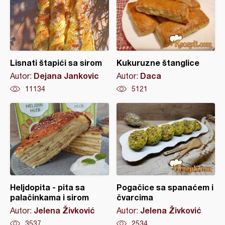
Lisnati štapići sa sirom
Kukuruzne štanglice
Dejana Jankovic
Daca
Autor:
Autor:
11134
5121
Heljdopita - pita sa
Pogačice sa spanaćem i
palačinkama i sirom
čvarcima
Jelena Živković
Jelena Živković
Autor:
Autor:
3537
2534