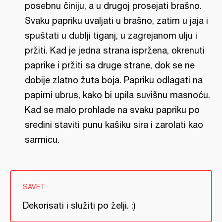
posebnu činiju, a u drugoj prosejati brašno.
Svaku papriku uvaljati u brašno, zatim u jaja i
spuštati u dublji tiganj, u zagrejanom ulju i
pržiti. Kad je jedna strana ispržena, okrenuti
paprike i pržiti sa druge strane, dok se ne
dobije zlatno žuta boja. Papriku odlagati na
papirni ubrus, kako bi upila suvišnu masnoću.
Kad se malo prohlade na svaku papriku po
sredini staviti punu kašiku sira i zarolati kao
sarmicu.
SAVET
Dekorisati i služiti po želji. :)