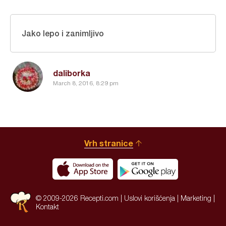
Jako lepo i zanimljivo
daliborka
March 8, 2016, 8:29 pm
Vrh stranice
© 2009-2026 Recepti.com |
Uslovi korišćenja
|
Marketing
|
Kontakt