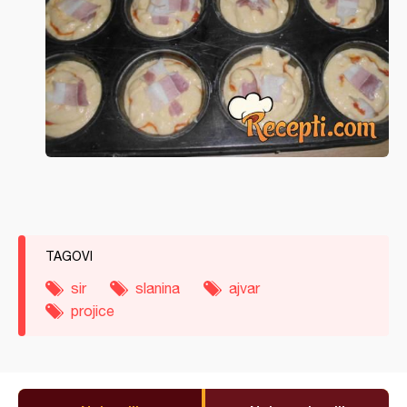
TAGOVI
sir
slanina
ajvar
projice