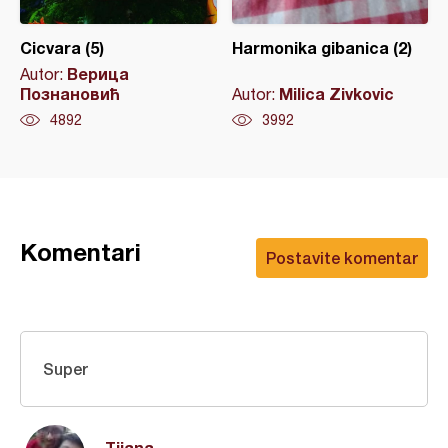
Cicvara (5)
Harmonika gibanica (2)
Верица
Autor:
Познановић
Milica Zivkovic
Autor:
4892
3992
Komentari
Postavite komentar
Super
Tijana