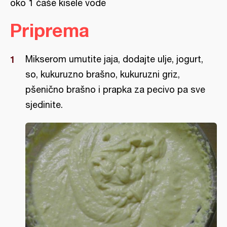
oko 1 čaše kisele vode
Priprema
Mikserom umutite jaja, dodajte ulje, jogurt,
so, kukuruzno brašno, kukuruzni griz,
pšenično brašno i prapka za pecivo pa sve
sjedinite.