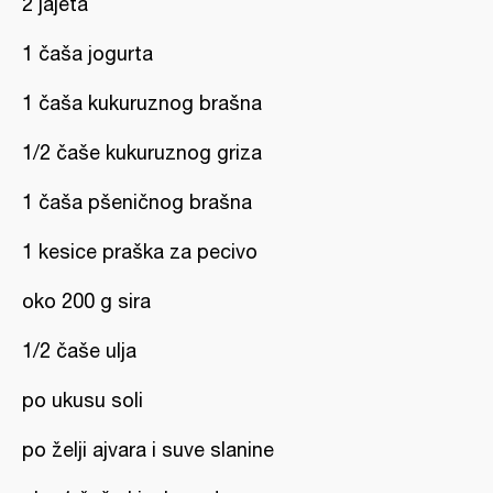
2 jajeta
1 čaša jogurta
1 čaša kukuruznog brašna
1/2 čaše kukuruznog griza
1 čaša pšeničnog brašna
1 kesice praška za pecivo
oko 200 g sira
1/2 čaše ulja
po ukusu soli
po želji ajvara i suve slanine