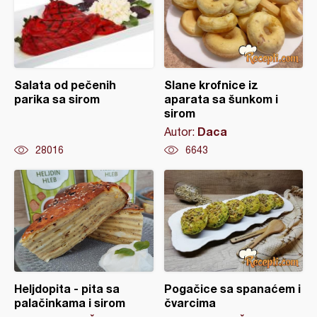
Salata od pečenih
Slane krofnice iz
parika sa sirom
aparata sa šunkom i
sirom
Daca
Autor:
28016
6643
Heljdopita - pita sa
Pogačice sa spanaćem i
palačinkama i sirom
čvarcima