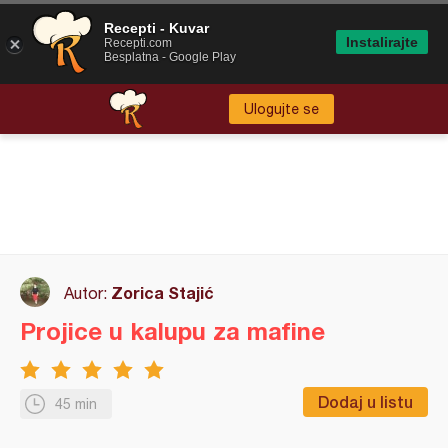
Recepti - Kuvar
Instalirajte
Recepti.com
Besplatna - Google Play
Ulogujte se
Zorica Stajić
Autor:
Projice u kalupu za mafine
Dodaj u listu
45 min