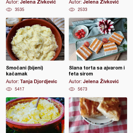
Jelena Živković
Jelena Živković
Autor:
Autor:
3535
2533
Smočani (bijeni)
Slana torta sa ajvarom i
kačamak
feta sirom
Tanja Djordjevic
Jelena Živković
Autor:
Autor:
5417
5673