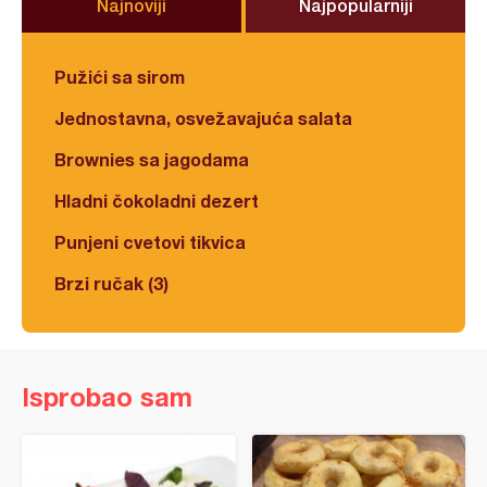
Najnoviji
Najpopularniji
Pužići sa sirom
Jednostavna, osvežavajuća salata
Brownies sa jagodama
Hladni čokoladni dezert
Punjeni cvetovi tikvica
Brzi ručak (3)
Isprobao sam