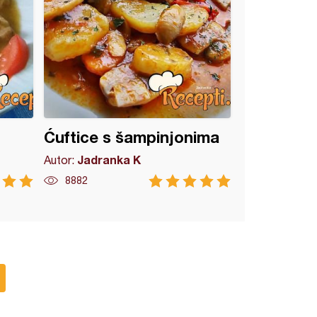
Ćuftice s šampinjonima
Jadranka K
Autor:
8882