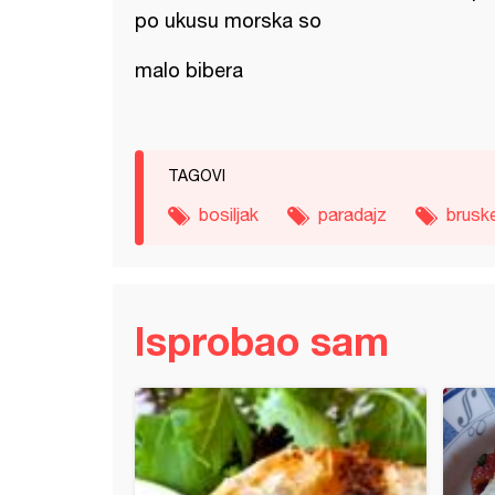
po ukusu morska so
malo bibera
TAGOVI
bosiljak
paradajz
bruske
Isprobao sam
 piletina sa spanaćem