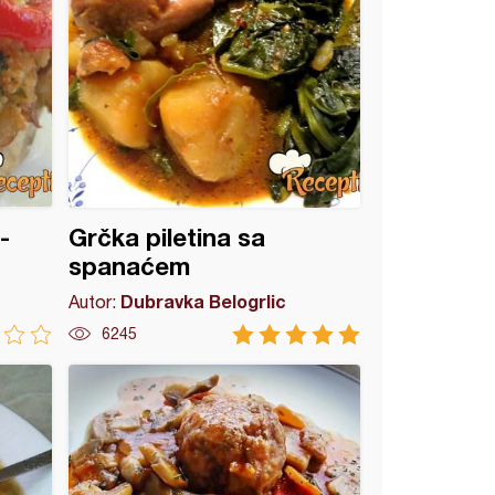
-
Grčka piletina sa
spanaćem
Dubravka Belogrlic
Autor:
6245