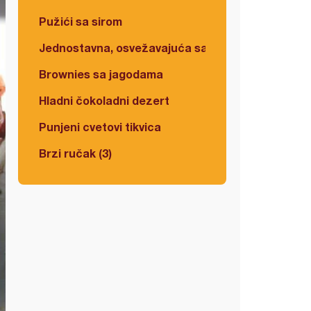
Pužići sa sirom
Jednostavna, osvežavajuća salata
Brownies sa jagodama
Hladni čokoladni dezert
Punjeni cvetovi tikvica
Brzi ručak (3)