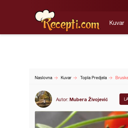
Kuvar
Naslovna
Kuvar
Topla Predjela
Bruske
Mubera Živojević
Autor:
L