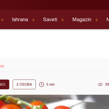
Ishrana
Saveti
Magazin
tti
AKO
2
OSOBA
5 min
39