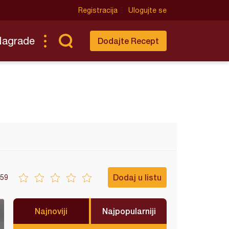
Registracija
Ulogujte se
Nagrade
Dodajte Recept
Dodaj u listu
59
Najnoviji
Najpopularniji