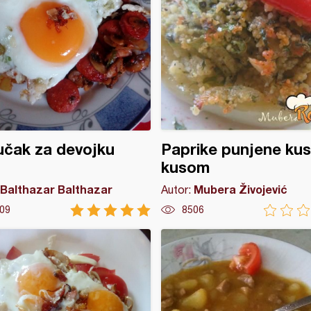
čak za devojku
Paprike punjene kus
kusom
Balthazar Balthazar
Mubera Živojević
Autor:
09
8506