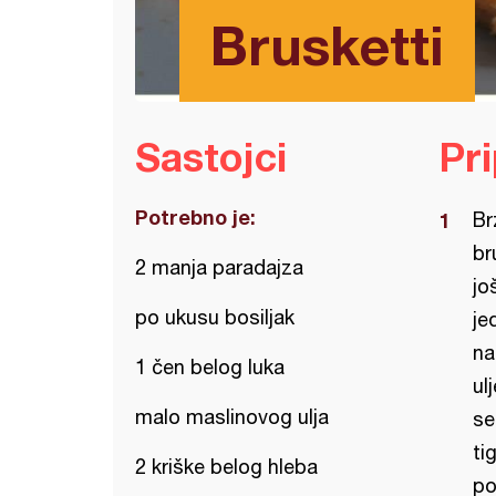
Brusketti
Sastojci
Pr
Potrebno je:
Br
br
2 manja paradajza
jo
po ukusu bosiljak
je
na
1 čen belog luka
ul
malo maslinovog ulja
se
ti
2 kriške belog hleba
po