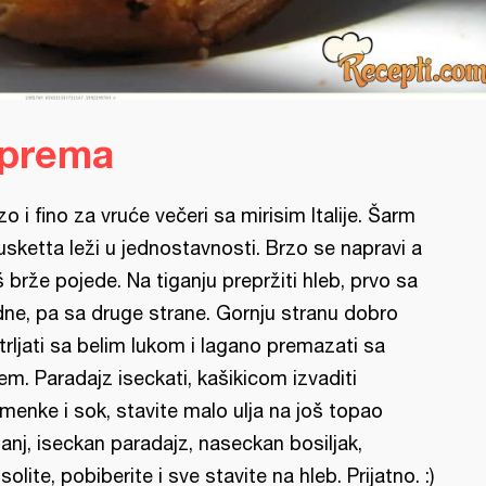
iprema
zo i fino za vruće večeri sa mirisim Italije. Šarm
usketta leži u jednostavnosti. Brzo se napravi a
š brže pojede. Na tiganju prepržiti hleb, prvo sa
dne, pa sa druge strane. Gornju stranu dobro
trljati sa belim lukom i lagano premazati sa
jem. Paradajz iseckati, kašikicom izvaditi
menke i sok, stavite malo ulja na još topao
ganj, iseckan paradajz, naseckan bosiljak,
solite, pobiberite i sve stavite na hleb. Prijatno. :)