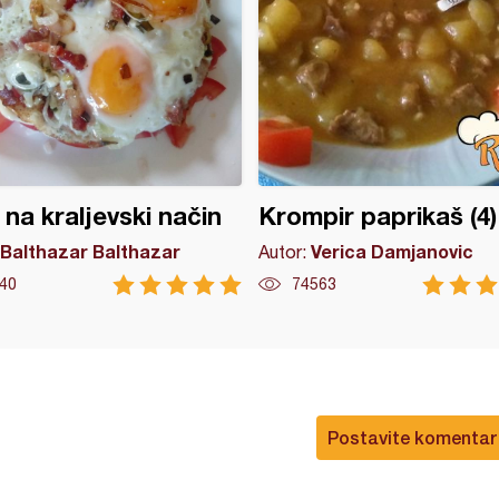
 na kraljevski način
Krompir paprikaš (4)
Balthazar Balthazar
Verica Damjanovic
Autor:
40
74563
Postavite komentar