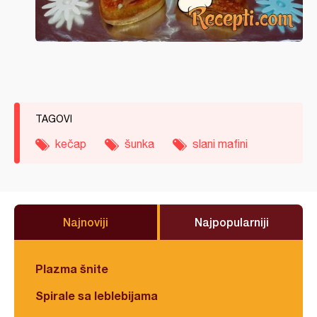
TAGOVI
kečap
šunka
slani mafini
Najnoviji
Najpopularniji
Plazma šnite
Spirale sa leblebijama