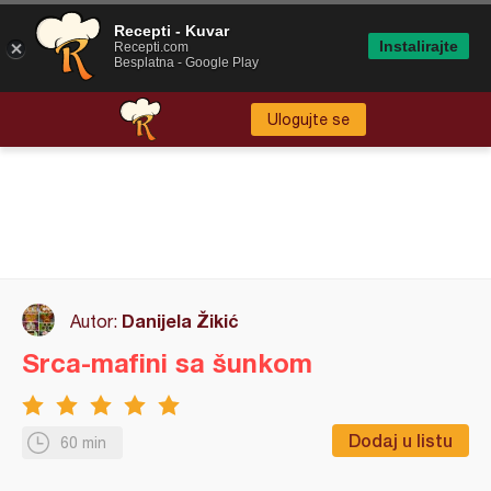
Recepti - Kuvar
Instalirajte
Recepti.com
Besplatna - Google Play
Ulogujte se
Danijela Žikić
Autor:
Srca-mafini sa šunkom
Dodaj u listu
60 min