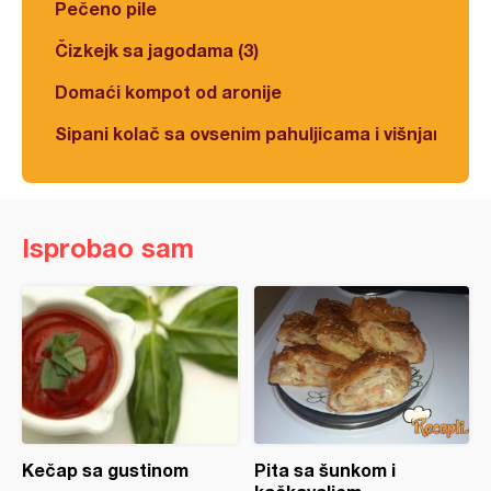
Pečeno pile
Čizkejk sa jagodama (3)
Domaći kompot od aronije
Sipani kolač sa ovsenim pahuljicama i višnjama
Isprobao sam
Kečap sa gustinom
Pita sa šunkom i