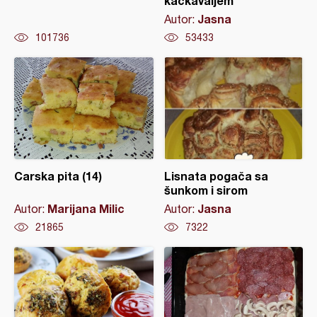
kačkavaljem
Jasna
Autor:
101736
53433
Carska pita (14)
Lisnata pogača sa
šunkom i sirom
Marijana Milic
Jasna
Autor:
Autor:
21865
7322