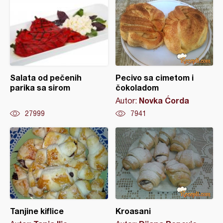
Salata od pečenih
Pecivo sa cimetom i
parika sa sirom
čokoladom
Novka Ćorda
Autor:
27999
7941
Tanjine kiflice
Kroasani