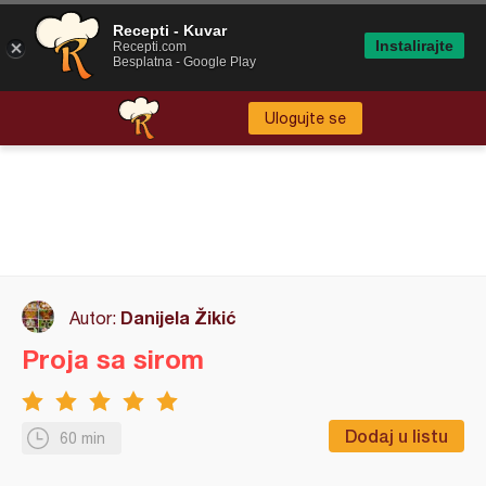
Recepti - Kuvar
Instalirajte
Recepti.com
Besplatna - Google Play
Ulogujte se
Danijela Žikić
Autor:
Proja sa sirom
Dodaj u listu
60 min