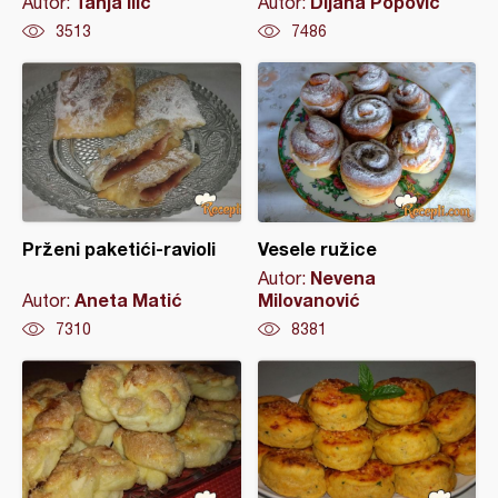
Tanja Ilic
Dijana Popovic
Autor:
Autor:
3513
7486
Prženi paketići-ravioli
Vesele ružice
Nevena
Autor:
Aneta Matić
Milovanović
Autor:
7310
8381