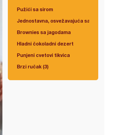
Pužići sa sirom
Jednostavna, osvežavajuća salata
Brownies sa jagodama
Hladni čokoladni dezert
Punjeni cvetovi tikvica
Brzi ručak (3)