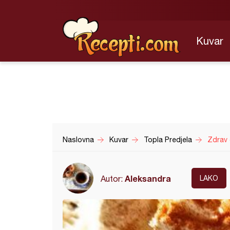
Kuvar
Naslovna
Kuvar
Topla Predjela
Zdrav 
Aleksandra
Autor:
LAKO