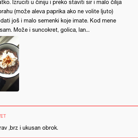
atko. Izruciti u činiju i preko staviti sir i malo čilija
prahu (može aleva paprika ako ne volite ljuto)
dati još i malo semenki koje imate. Kod mene
sam. Može i suncokret, golica, lan...
VET
av ,brz i ukusan obrok.