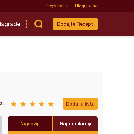
Registracija
Ulogujte se
Nagrade
Dodajte Recept
Dodaj u listu
34
Najnoviji
Najpopularniji