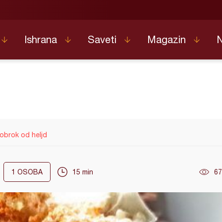
Ishrana
Saveti
Magazin
obrok od heljd
1
OSOBA
15 min
67