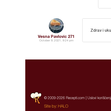
Zdrav i uk
Vesna Pavlovic 271
October 9, 2021, 9:24 pm
© 2009-2026 Recepti.com |
Uslovi korišćen
Site by:
HALO