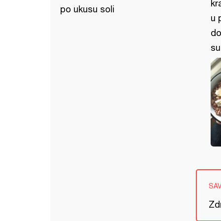
kr
po ukusu soli
u 
do
su
SA
Zdr