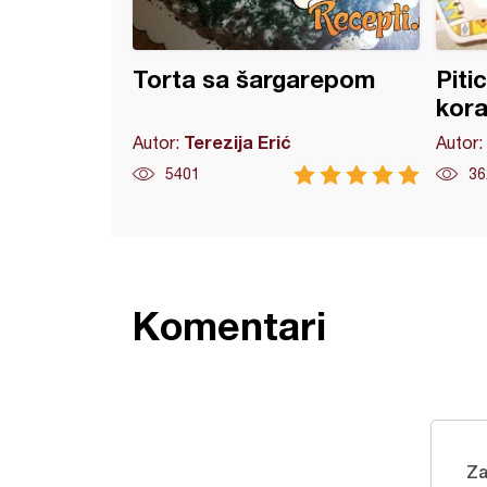
Torta sa šargarepom
Piti
kora
Terezija Erić
Autor:
Autor:
5401
36
Komentari
Za