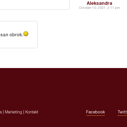
Aleksandra
October 10, 2021, 2:11 pm
usan obrok.
ja
|
Marketing
|
Kontakt
Facebook
Twitt