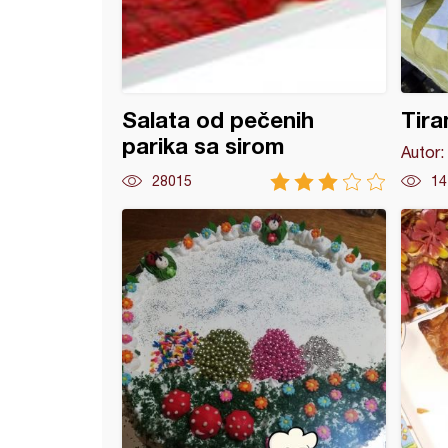
Salata od pečenih
Tira
parika sa sirom
Autor:
28015
14
kiflice (2)