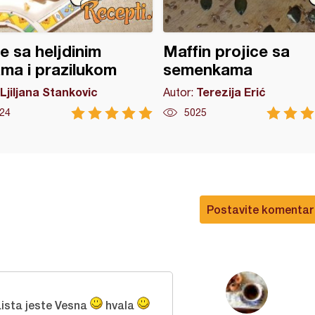
ce sa heljdinim
Maffin projice sa
ma i prazilukom
semenkama
Ljiljana Stankovic
Terezija Erić
Autor:
24
5025
Postavite komentar
ista jeste Vesna
hvala