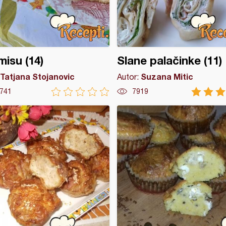
misu (14)
Slane palačinke (11)
Tatjana Stojanovic
Suzana Mitic
Autor:
741
7919