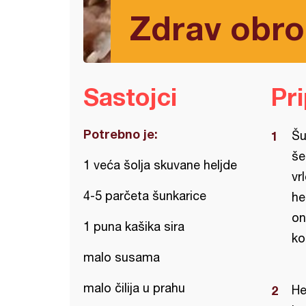
Zdrav obro
Sastojci
Pr
Potrebno je:
Šu
še
1 veća šolja skuvane heljde
vr
4-5 parčeta šunkarice
he
on
1 puna kašika sira
ko
malo susama
malo čilija u prahu
He