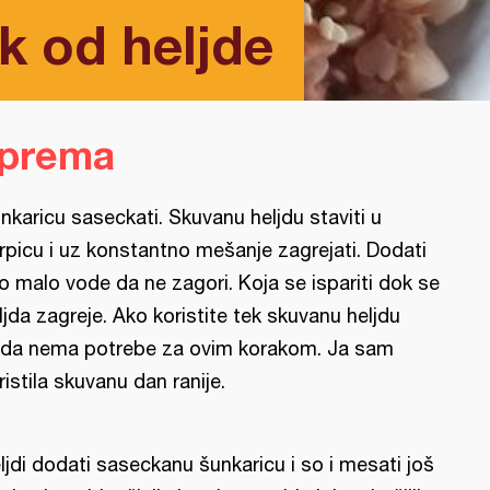
k od heljde
iprema
nkaricu saseckati. Skuvanu heljdu staviti u
rpicu i uz konstantno mešanje zagrejati. Dodati
lo malo vode da ne zagori. Koja se ispariti dok se
ljda zagreje. Ako koristite tek skuvanu heljdu
da nema potrebe za ovim korakom. Ja sam
ristila skuvanu dan ranije.
ljdi dodati saseckanu šunkaricu i so i mesati još