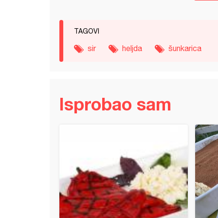
TAGOVI
sir
heljda
šunkarica
Isprobao sam
 sa ajvarom (7)