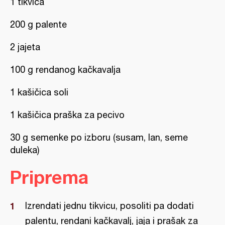
1 tikvica
200 g palente
2 jajeta
100 g rendanog kačkavalja
1 kašičica soli
1 kašičica praška za pecivo
30 g semenke po izboru (susam, lan, seme
duleka)
Priprema
Izrendati jednu tikvicu, posoliti pa dodati
palentu, rendani kačkavalj, jaja i prašak za