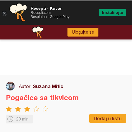
Recepti - Kuvar
Instalirajte
Recepti.com
Besplatna - Google Play
Ulogujte se
Suzana Mitic
Autor:
Pogačice sa tikvicom
Dodaj u listu
20 min