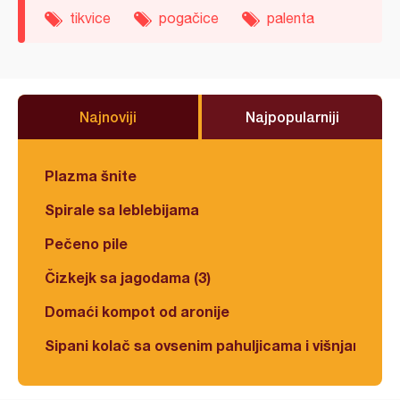
tikvice
pogačice
palenta
Najnoviji
Najpopularniji
Plazma šnite
Spirale sa leblebijama
Pečeno pile
Čizkejk sa jagodama (3)
Domaći kompot od aronije
Sipani kolač sa ovsenim pahuljicama i višnjama