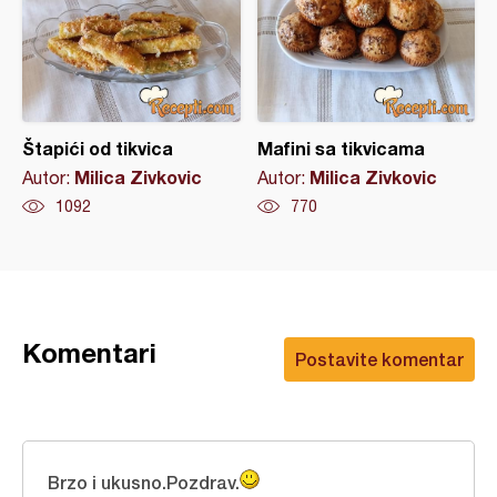
Štapići od tikvica
Mafini sa tikvicama
Milica Zivkovic
Milica Zivkovic
Autor:
Autor:
1092
770
Komentari
Postavite komentar
Brzo i ukusno.Pozdrav.