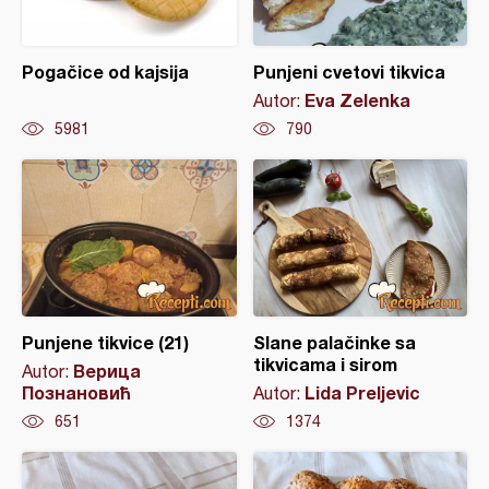
Pogačice od kajsija
Punjeni cvetovi tikvica
Eva Zelenka
Autor:
5981
790
Punjene tikvice (21)
Slane palačinke sa
tikvicama i sirom
Верица
Autor:
Познановић
Lida Preljevic
Autor:
651
1374