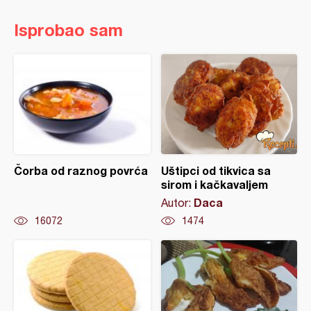
Isprobao sam
Čorba od raznog povrća
Uštipci od tikvica sa
sirom i kačkavaljem
Daca
Autor:
16072
1474