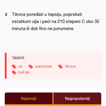
Tikvice poređati u tepsiju, poprskati
ostatkom ulja i peći na 210 stepeni C oko 35
minuta ili dok fino ne porumene.
TAGOVI
sir
parmezan
tikvice
beli luk
Najnoviji
Najpopularniji