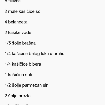
6 tikivca
2 male kašičice soli
4 belanceta
2 kašike vode
1/5 šolje brašna
1/4 kašičice belog luka u prahu
1/4 kašičice bibera
1 kašičica soli
1/2 šolje parmezan sir
2 šolje prezle