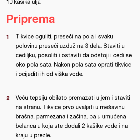
10 kašika ulja
Priprema
Tikvice oguliti, preseći na pola i svaku
polovinu preseći uzduž na 3 dela. Staviti u
cediljku, posoliti i ostaviti da odstoji i cedi se
oko pola sata. Nakon pola sata oprati tikvice
i ocijediti ih od viška vode.
Veću tepsiju obilato premazati uljem i staviti
na stranu. Tikvice prvo uvaljati u mešavinu
brašna, parmezana i začina, pa u umućena
belanca u koja ste dodali 2 kašike vode i na
kraju u prezle.