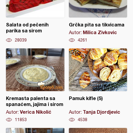
Salata od pečenih
Grčka pita sa tikvicama
parika sa sirom
Milica Zivkovic
Autor:
28039
4261
Kremasta palenta sa
Pamuk kifle (5)
spanaćem, jajima i sirom
Verica Nikolić
Tanja Djordjevic
Autor:
Autor:
11853
4538