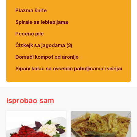
Plazma šnite
Spirale sa leblebijama
Pečeno pile
Čizkejk sa jagodama (3)
Domaći kompot od aronije
Sipani kolač sa ovsenim pahuljicama i višnjama
Isprobao sam