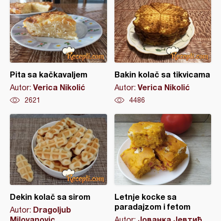
Pita sa kačkavaljem
Bakin kolač sa tikvicama
Verica Nikolić
Verica Nikolić
Autor:
Autor:
2621
4486
Dekin kolač sa sirom
Letnje kocke sa
paradajzom i fetom
Dragoljub
Autor:
Milovanovic
Јованка Јевтић
Autor: