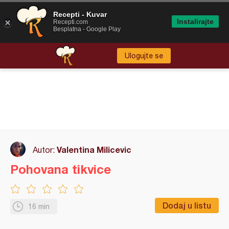
Recepti - Kuvar
Instalirajte
Recepti.com
Besplatna - Google Play
Ulogujte se
Valentina Milicevic
Autor:
Pohovana tikvice
Dodaj u listu
16 min