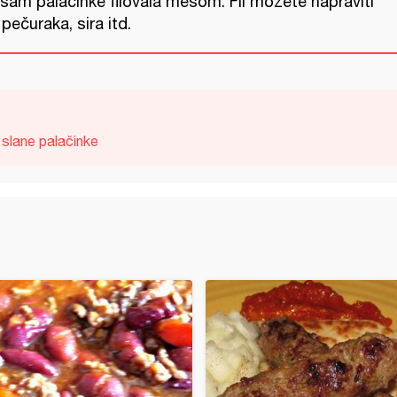
 sam palačinke filovala mesom. Fil možete napraviti
pečuraka, sira itd.
slane palačinke