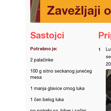
Zavežljaji 
Sastojci
Pr
Potrebno je:
Lu
se
2 palačinke
20
100 g sitno seckanog junećeg
mesa
1 manja glavice crnog luka
1 čen belog luka
po potrebi so, biber i začini