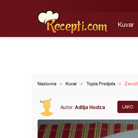
Kuvar
Naslovna
Kuvar
Topla Predjela
Zavežl
Adilja Hodza
Autor:
LAKO