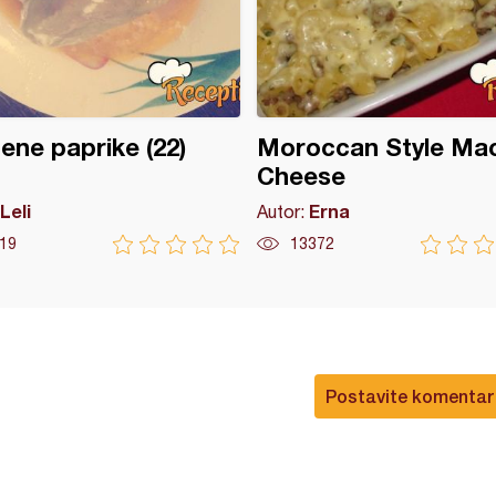
ene paprike (22)
Moroccan Style Ma
Cheese
Leli
Erna
Autor:
19
13372
Postavite komentar