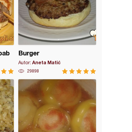
bab
Burger
Aneta Matić
Autor:
29898