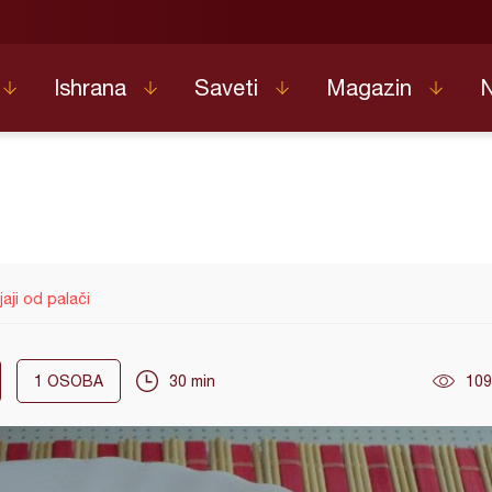
Ishrana
Saveti
Magazin
jaji od palači
1
OSOBA
30 min
109