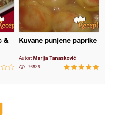
c &
Kuvane punjene paprike
Marija Tanasković
Autor:
76636