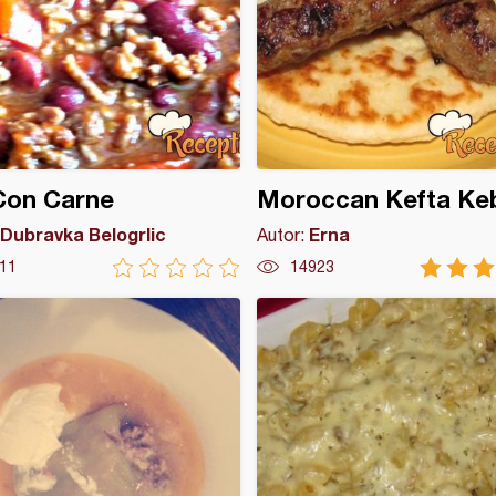
 Con Carne
Moroccan Kefta Ke
Dubravka Belogrlic
Erna
Autor:
11
14923