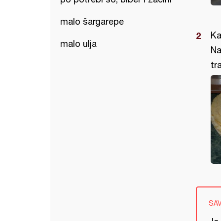
malo šargarepe
Ka
malo ulja
Na
tr
SA