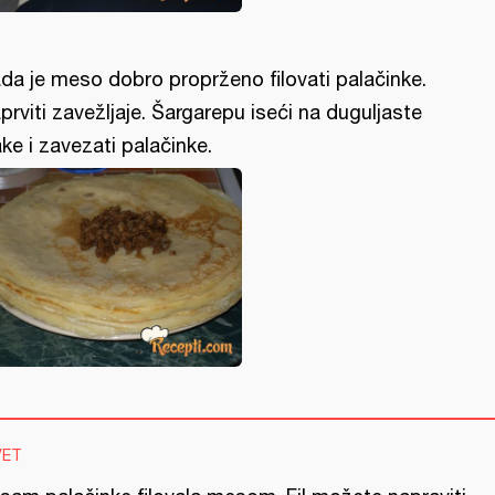
da je meso dobro proprženo filovati palačinke.
prviti zavežljaje. Šargarepu iseći na duguljaste
ake i zavezati palačinke.
VET