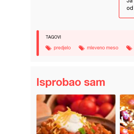
Ja
od 
TAGOVI
predjelo
mleveno meso
Isprobao sam
r