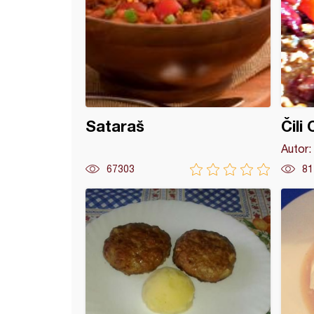
Sataraš
Čili
Autor:
67303
81
e punjene paprike