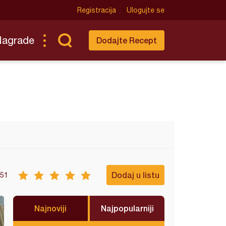
Registracija
Ulogujte se
Nagrade
Dodajte Recept
Dodaj u listu
51
Najnoviji
Najpopularniji