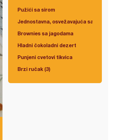
Pužići sa sirom
Jednostavna, osvežavajuća salata
Brownies sa jagodama
Hladni čokoladni dezert
Punjeni cvetovi tikvica
Brzi ručak (3)