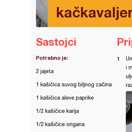
kačkavalj
Sastojci
Pr
Potrebno je:
Um
i 
2 jajeta
ul
1 kašičica suvog biljnog začina
ra
1 kašičica aleve paprike
1/2 kašičice karija
1/2 kašičice origana