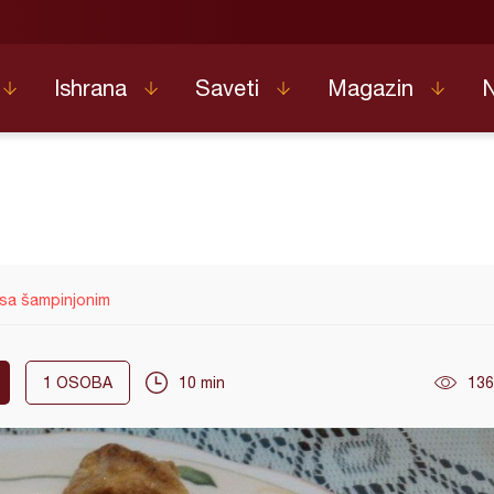
Ishrana
Saveti
Magazin
sa šampinjonim
1
OSOBA
10 min
136