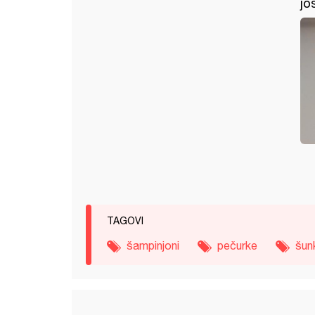
jo
TAGOVI
šampinjoni
pečurke
šun