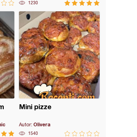
1230
im
Mini pizze
mic
Olivera
Autor:
1540