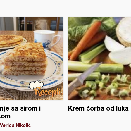
nje sa sirom i
Krem čorba od luka
kom
Verica Nikolić