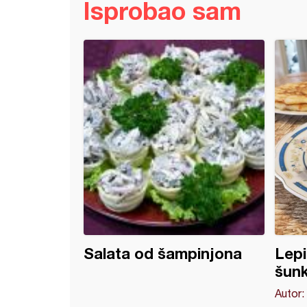
Isprobao sam
 od tikvica sa šunkom i pavlakom
Salata od šampinjona
Lepi
šun
Autor: