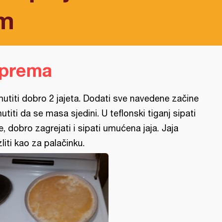
em
iprema
utiti dobro 2 jajeta. Dodati sve navedene začine
mutiti da se masa sjedini. U teflonski tiganj sipati
je, dobro zagrejati i sipati umućena jaja. Jaja
zliti kao za palačinku.