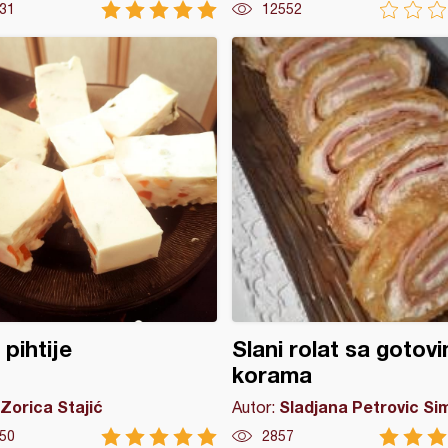
31
12552
 pihtije
Slani rolat sa gotov
korama
Zorica Stajić
Sladjana Petrovic Si
Autor:
50
2857