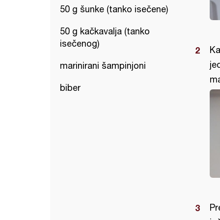
50 g šunke (tanko isečene)
50 g kačkavalja (tanko
isečenog)
Ka
je
marinirani šampinjoni
ma
biber
Pr