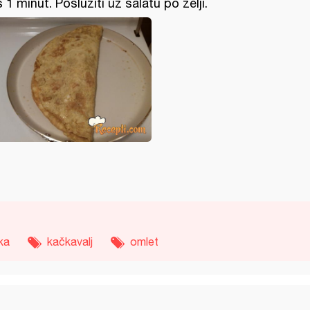
š 1 minut. Poslužiti uz salatu po želji.
ka
kačkavalj
omlet