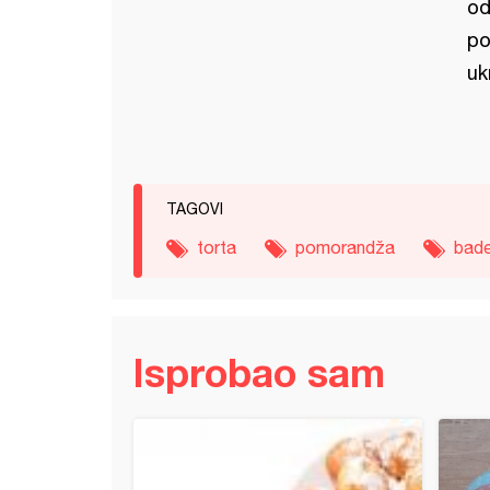
od
po
uk
TAGOVI
torta
pomorandža
bad
Isprobao sam
 od pomarandže