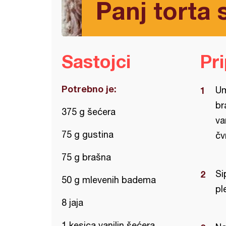
Panj tort
Sastojci
Pr
Potrebno je:
Um
br
375 g šećera
va
75 g gustina
čv
75 g brašna
Si
50 g mlevenih badema
pl
8 jaja
1 kesica vanilin šećera