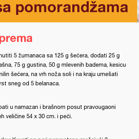
a sa pomorandžama
iprema
utiti 5 žumanaca sa 125 g šećera, dodati 25 g
ašna, 75 g gustina, 50 g mlevenih badema, kesicu
nilin šećera, na vrh noža soli i na kraju umešati
rst sneg od 5 belanaca.
pati u namazan i brašnom posut pravougaoni
eh veličine 54 x 30 cm. i peći.