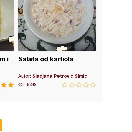
m i
Salata od karfiola
Sladjana Petrovic Simic
Autor:
5348