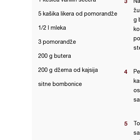
Na
žu
5 kašika likera od pomorandže
g 
1/2 l mleka
ko
po
3 pomorandže
st
200 g butera
200 g džema od kajsija
Pe
ka
sitne bombonice
os
sa
To
sa