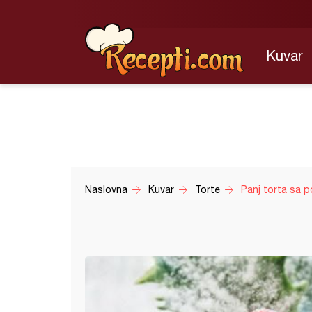
Kuvar
Naslovna
Kuvar
Torte
Panj torta sa 