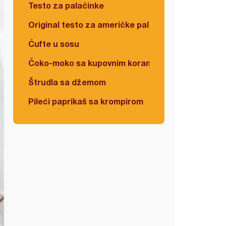
Testo za palačinke
Original testo za američke palačinke
Ćufte u sosu
Čoko-moko sa kupovnim korama
Štrudla sa džemom
Pileći paprikaš sa krompirom