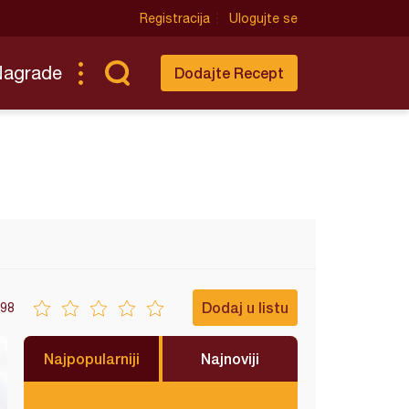
Registracija
Ulogujte se
Nagrade
Dodajte Recept
Dodaj u listu
98
Najpopularniji
Najnoviji