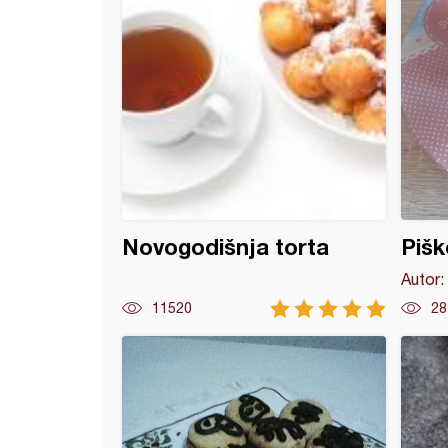
Novogodišnja torta
Pišk
Autor:
11520
28
a od karfiola