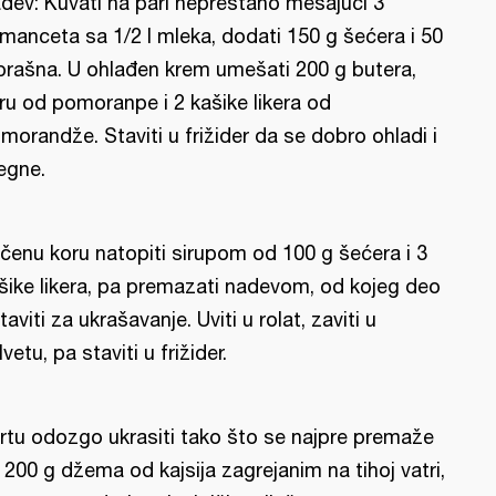
dev: Kuvati na pari neprestano mešajući 3
manceta sa 1/2 l mleka, dodati 150 g šećera i 50
brašna. U ohlađen krem umešati 200 g butera,
ru od pomoranpe i 2 kašike likera od
morandže. Staviti u frižider da se dobro ohladi i
egne.
čenu koru natopiti sirupom od 100 g šećera i 3
šike likera, pa premazati nadevom, od kojeg deo
taviti za ukrašavanje. Uviti u rolat, zaviti u
lvetu, pa staviti u frižider.
rtu odozgo ukrasiti tako što se najpre premaže
 200 g džema od kajsija zagrejanim na tihoj vatri,