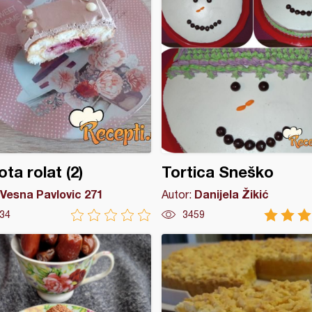
ota rolat (2)
Tortica Sneško
Vesna Pavlovic 271
Danijela Žikić
Autor:
34
3459