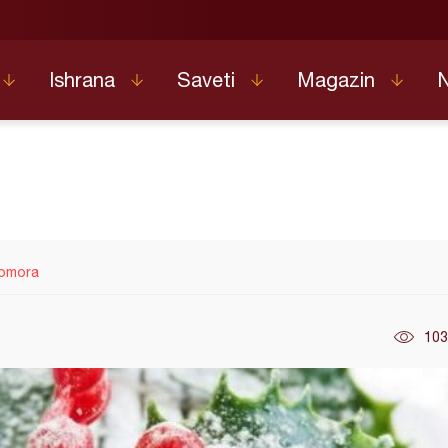
Ishrana
Saveti
Magazin
pomora
103