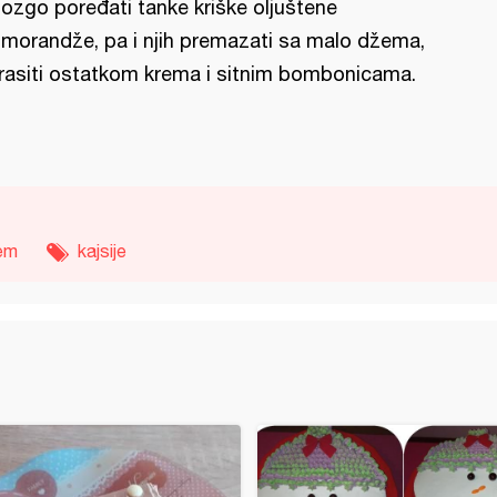
ozgo poređati tanke kriške oljuštene
morandže, pa i njih premazati sa malo džema,
rasiti ostatkom krema i sitnim bombonicama.
em
kajsije