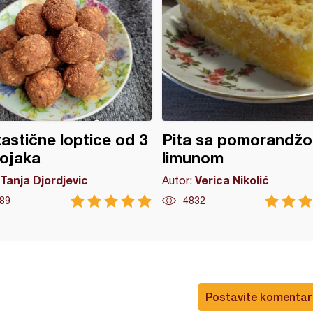
astične loptice od 3
Pita sa pomorandžo
ojaka
limunom
Tanja Djordjevic
Verica Nikolić
Autor:
89
4832
Postavite komentar