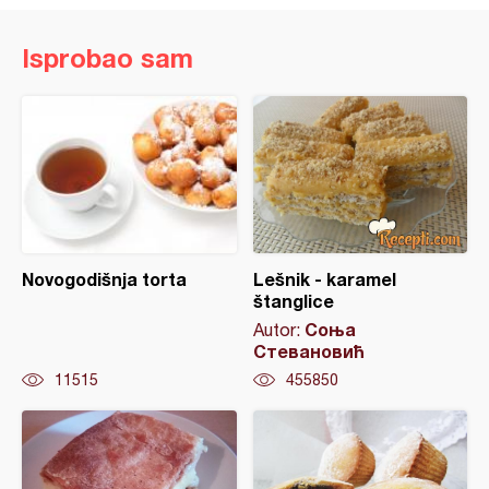
Isprobao sam
Novogodišnja torta
Lešnik - karamel
štanglice
Соња
Autor:
Стевановић
11515
455850