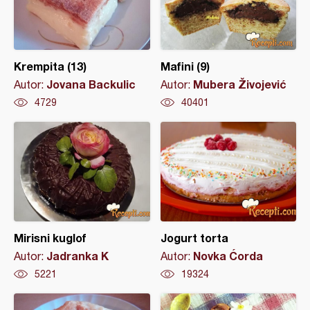
Krempita (13)
Mafini (9)
Jovana Backulic
Mubera Živojević
Autor:
Autor:
4729
40401
Mirisni kuglof
Jogurt torta
Jadranka K
Novka Ćorda
Autor:
Autor:
5221
19324