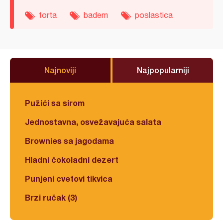
torta
badem
poslastica
Najnoviji
Najpopularniji
Pužići sa sirom
Jednostavna, osvežavajuća salata
Brownies sa jagodama
Hladni čokoladni dezert
Punjeni cvetovi tikvica
Brzi ručak (3)