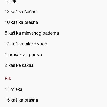
12 jaja
12 kašika šećera
10 kašika brašna
5 kašika mlevenog badema
12 kašika mlake vode
1 prašak za pecivo
2 kašike kakaa
Fil:
1 l mleka
15 kašika brašna