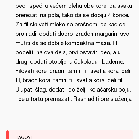
beo. Ispeći u većem plehu obe kore, pa svaku
prerezati na pola, tako da se dobiju 4 korice.
Za fil skuvati mleko sa brašnom, pa kad se
prohladi, dodati dobro izrađen margarin, sve
mutiti da se dobije kompaktna masa. I fil
podeliti na dva dela, prvi ostaviti beo, a u
drugi dodati otopljenu čokoladu i bademe.
Filovati kore, braon, tamni fil, svetla kora, beli
fil, braon kora, tamni fil, svetla kora, beli fil.
Ulupati šlag, dodati, po želji, kolačarsku boju,
i celu tortu premazati. Rashladiti pre služenja.
TAGOVI