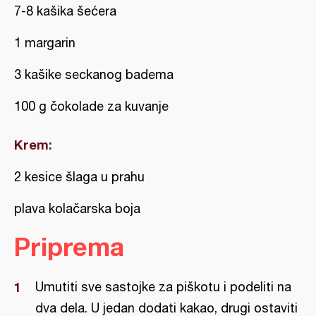
7-8 kašika šećera
1 margarin
3 kašike seckanog badema
100 g čokolade za kuvanje
Krem:
2 kesice šlaga u prahu
plava kolačarska boja
Priprema
Umutiti sve sastojke za piškotu i podeliti na
dva dela. U jedan dodati kakao, drugi ostaviti