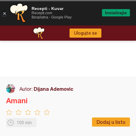
Recepti - Kuvar
Instalirajte
Recepti.com
Besplatna - Google Play
Ulogujte se
Dijana Ademovic
Autor:
Amani
Dodaj u listu
100 min