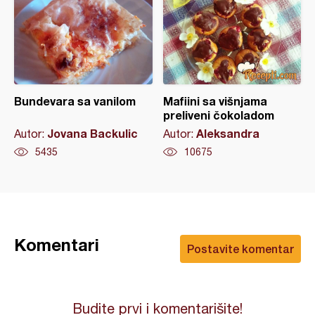
Bundevara sa vanilom
Mafiini sa višnjama
preliveni čokoladom
Jovana Backulic
Aleksandra
Autor:
Autor:
5435
10675
Komentari
Postavite komentar
Budite prvi i komentarišite!