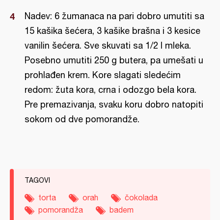
Nadev: 6 žumanaca na pari dobro umutiti sa
15 kašika šećera, 3 kašike brašna i 3 kesice
vanilin šećera. Sve skuvati sa 1/2 l mleka.
Posebno umutiti 250 g butera, pa umešati u
prohlađen krem. Kore slagati sledećim
redom: žuta kora, crna i odozgo bela kora.
Pre premazivanja, svaku koru dobro natopiti
sokom od dve pomorandže.
TAGOVI
torta
orah
čokolada
pomorandža
badem