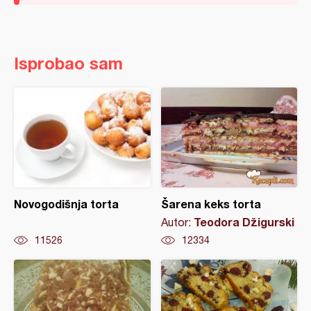
Isprobao sam
Novogodišnja torta
Šarena keks torta
Teodora Džigurski
Autor:
11526
12334