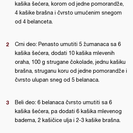
kašika šećera, korom od jedne pomorandže,
4 kašike brašna i čvrsto umućenim snegom
od 4 belanceta.
Crni deo: Penasto umutiti 5 žumanaca sa 6
kašika šećera, dodati 10 kašika mlevenih
oraha, 100 g strugane čokolade, jednu kašiku
brašna, struganu koru od jedne pomorandže i
čvrsto ulupan sneg od 5 belanaca.
Beli deo: 6 belanaca čvrsto umutiti sa 6
kašika šećera, pa dodati 6 kašika mlevenog
badema, 2 kašičice ulja i 2-3 kašike brašna.