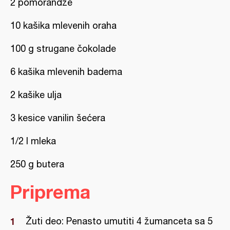
2 pomorandže
10 kašika mlevenih oraha
100 g strugane čokolade
6 kašika mlevenih badema
2 kašike ulja
3 kesice vanilin šećera
1/2 l mleka
250 g butera
Priprema
Žuti deo: Penasto umutiti 4 žumanceta sa 5