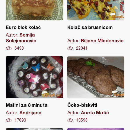
Euro blok kolač
Kolač sa brusnicom
Semija
Autor:
Sulejmanovic
Biljana Mladenovic
Autor:
6433
22041
Mafini za 8 minuta
Čoko-biskviti
Andrijana
Aneta Matić
Autor:
Autor:
17893
13598