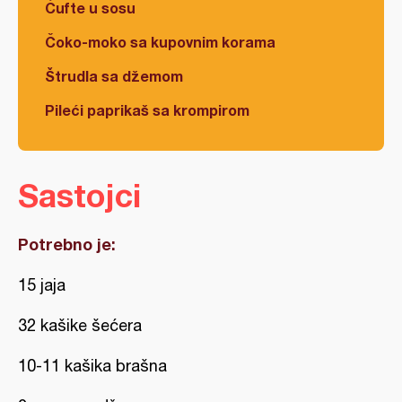
Ćufte u sosu
Čoko-moko sa kupovnim korama
Štrudla sa džemom
Pileći paprikaš sa krompirom
Sastojci
Potrebno je:
15 jaja
32 kašike šećera
10-11 kašika brašna