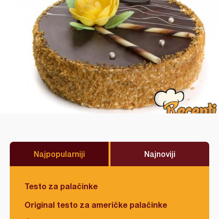
Najpopularniji
Najnoviji
Testo za palačinke
Original testo za američke palačinke