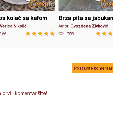
s kolač sa kafom
Brza pita sa jabuka
Verica Nikolić
Gvozdena Živković
Autor:
199
7333
Postavite komentar
 prvi i komentarišite!