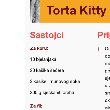
Torta Kitty
Sastojci
Pr
Za koru:
Od
do
10 bjelanjaka
mu
20 kašika šećera
pp
sj
2 kašike limunovog soka
u 
200 g sjeckanih oraha
sm
ok
Za fil:
is