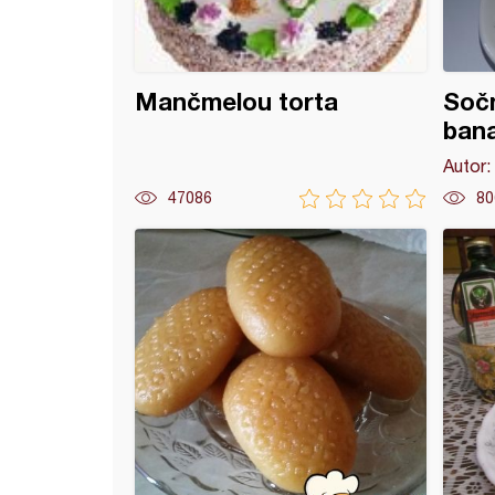
Mančmelou torta
Soč
ban
Autor:
47086
80
- vanila torta