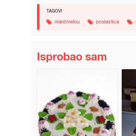
TAGOVI
mančmelou
poslastica
Isprobao sam
 kolači