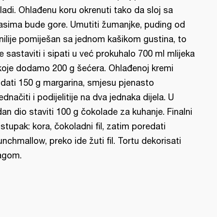
ladi. Ohlađenu koru okrenuti tako da sloj sa
asima bude gore. Umutiti žumanjke, puding od
nilije pomiješan sa jednom kašikom gustina, to
e sastaviti i sipati u već prokuhalo 700 ml mlijeka
koje dodamo 200 g šećera. Ohlađenoj kremi
dati 150 g margarina, smjesu pjenasto
jednačiti i podijelitije na dva jednaka dijela. U
dan dio staviti 100 g čokolade za kuhanje. Finalni
stupak: kora, čokoladni fil, zatim poredati
nchmallow, preko ide žuti fil. Tortu dekorisati
agom.