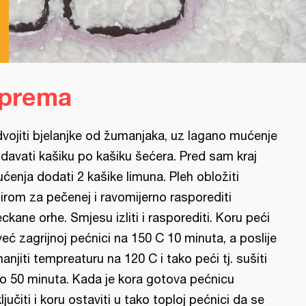
iprema
vojiti bjelanjke od žumanjaka, uz lagano mućenje
davati kašiku po kašiku šećera. Pred sam kraj
ćenja dodati 2 kašike limuna. Pleh obložiti
irom za pečenej i ravomijerno rasporediti
eckane orhe. Smjesu izliti i rasporediti. Koru peći
već zagrijnoj pećnici na 150 C 10 minuta, a poslije
anjiti tempreaturu na 120 C i tako peći tj. sušiti
o 50 minuta. Kada je kora gotova pećnicu
ključiti i koru ostaviti u tako toploj pećnici da se