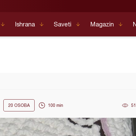
Ishrana
Saveti
Magazin
20
OSOBA
100 min
51