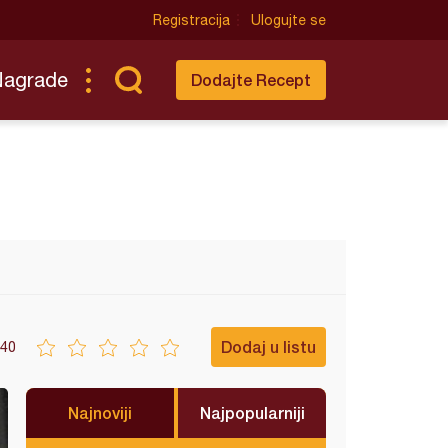
Registracija
Ulogujte se
Nagrade
Dodajte Recept
Dodaj u listu
40
Najnoviji
Najpopularniji