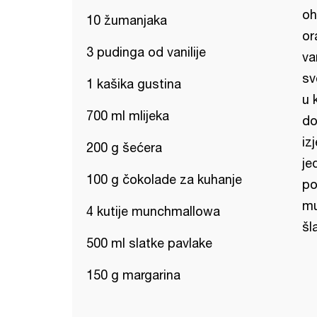
oh
10 žumanjaka
or
3 pudinga od vanilije
va
sv
1 kašika gustina
u 
700 ml mlijeka
do
iz
200 g šećera
je
100 g čokolade za kuhanje
po
mu
4 kutije munchmallowa
šl
500 ml slatke pavlake
150 g margarina