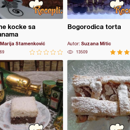
ne kocke sa
Bogorodica torta
anama
Marija Stamenković
Suzana Mitic
Autor:
69
13509