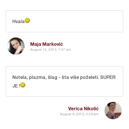
Hvala
Maja Marković
August 12, 2013, 7:47 am
Nutela, plazma, šlag - šta više poželeti. SUPER
JE !
Verica Nikolić
August 9, 2013, 4:29 pm