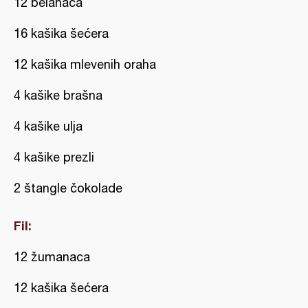
12 belanaca
16 kašika šećera
12 kašika mlevenih oraha
4 kašike brašna
4 kašike ulja
4 kašike prezli
2 štangle čokolade
Fil:
12 žumanaca
12 kašika šećera