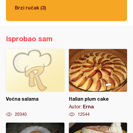
Brzi ručak (3)
Isprobao sam
Voćna salama
Italian plum cake
Erna
Autor:
20340
12544