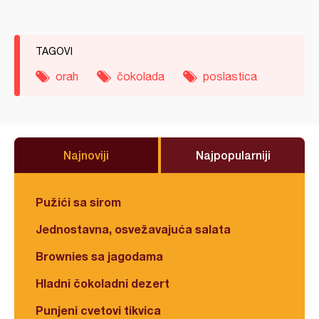
TAGOVI
orah
čokolada
poslastica
Najnoviji
Najpopularniji
Pužići sa sirom
Jednostavna, osvežavajuća salata
Brownies sa jagodama
Hladni čokoladni dezert
Punjeni cvetovi tikvica