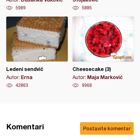
5989
5885
Ledeni sendvič
Cheesecake (3)
Erna
Maja Marković
Autor:
Autor:
42863
9968
Komentari
Postavite komentar