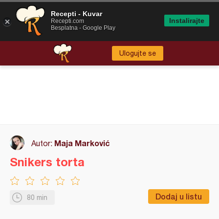
Recepti - Kuvar
Instalirajte
Recepti.com
Besplatna - Google Play
Ulogujte se
Maja Marković
Autor:
Snikers torta
Dodaj u listu
80 min