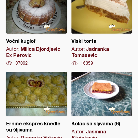
Voćni kuglof
Viski torta
Milica Djordjevic
Jadranka
Autor:
Autor:
Ex Perovic
Tomasevic
37092
16359
Ernine ekspres knedle
Kolač sa šljivama (6)
sa šljivama
Jasmina
Autor:
Dusanka Vukovic
Stojakovic
Autor: