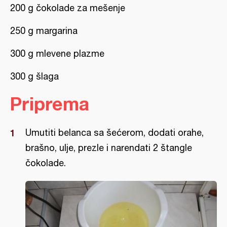
200 g čokolade za mešenje
250 g margarina
300 g mlevene plazme
300 g šlaga
Priprema
Umutiti belanca sa šećerom, dodati orahe,
brašno, ulje, prezle i narendati 2 štangle
čokolade.