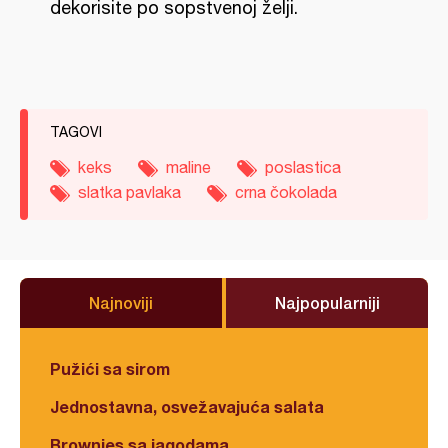
dekorisite po sopstvenoj želji.
TAGOVI
keks
maline
poslastica
slatka pavlaka
crna čokolada
Najnoviji
Najpopularniji
Pužići sa sirom
Jednostavna, osvežavajuća salata
Brownies sa jagodama