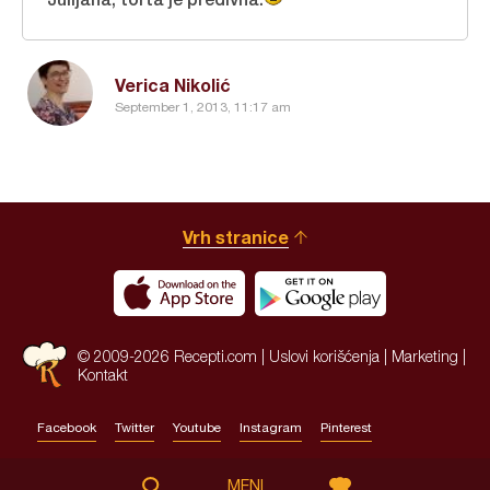
Verica Nikolić
September 1, 2013, 11:17 am
Vrh stranice
© 2009-2026 Recepti.com |
Uslovi korišćenja
|
Marketing
|
Kontakt
Facebook
Twitter
Youtube
Instagram
Pinterest
Site by:
HALO