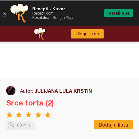
Recepti - Kuvar
Instalirajte
Recepti.com
Besplatna - Google Play
Ulogujte se
JULIJANA LULA KRSTIN
Autor:
Srce torta (2)
Dodaj u listu
60 min