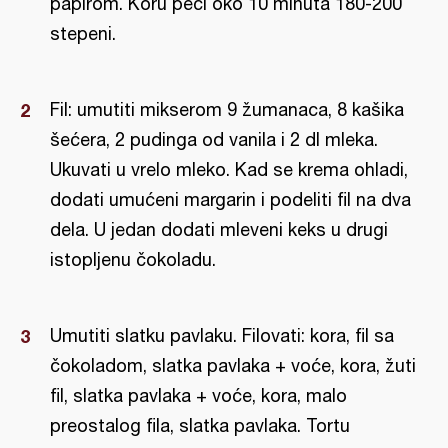
papirom. Koru peći oko 10 minuta 180-200
stepeni.
Fil: umutiti mikserom 9 žumanaca, 8 kašika
šećera, 2 pudinga od vanila i 2 dl mleka.
Ukuvati u vrelo mleko. Kad se krema ohladi,
dodati umućeni margarin i podeliti fil na dva
dela. U jedan dodati mleveni keks u drugi
istopljenu čokoladu.
Umutiti slatku pavlaku. Filovati: kora, fil sa
čokoladom, slatka pavlaka + voće, kora, žuti
fil, slatka pavlaka + voće, kora, malo
preostalog fila, slatka pavlaka. Tortu