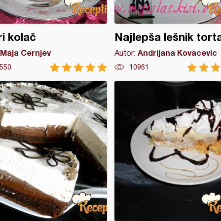
i kolač
Najlepša lešnik tort
Maja Cernjev
Andrijana Kovacevic
Autor:
550
10961