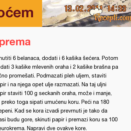
voćem
iprema
utiti 6 belanaca, dodati i 6 kašika šećera. Potom
dati 3 kašike mlevenih oraha i 2 kašike brašna pa
čno promešati. Podmazati pleh uljem, staviti
pir i na njega opet ulje razmazati. Na taj uljni
pir staviti 100 g seckanih oraha, može i manje,
 preko toga sipati umućenu koru. Peći na 180
epeni. Kad se kora izvadi prevrnuti je tako da
asi budu gore, skinuti papir i premazi koru sa 100
eurokrema. Napravi dve ovakve kore.