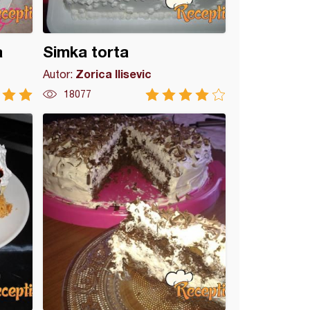
a
Simka torta
Zorica Ilisevic
Autor:
18077