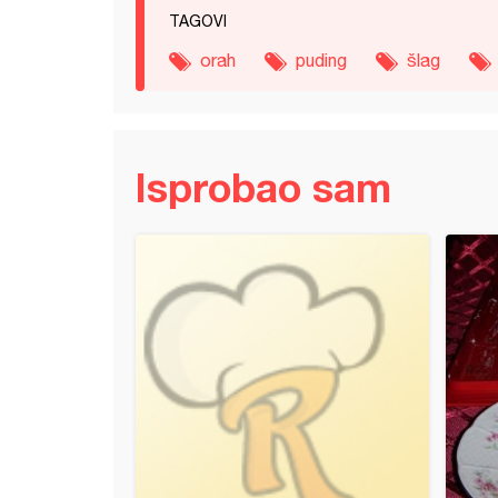
TAGOVI
orah
puding
šlag
Isprobao sam
 torta