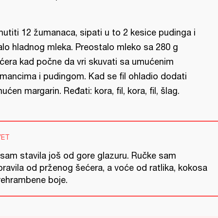
utiti 12 žumanaca, sipati u to 2 kesice pudinga i
lo hladnog mleka. Preostalo mleko sa 280 g
ćera kad počne da vri skuvati sa umućenim
mancima i pudingom. Kad se fil ohladio dodati
ućen margarin. Ređati: kora, fil, kora, fil, šlag.
VET
 sam stavila još od gore glazuru. Ručke sam
pravila od prženog šećera, a voće od ratlika, kokosa
prehrambene boje.