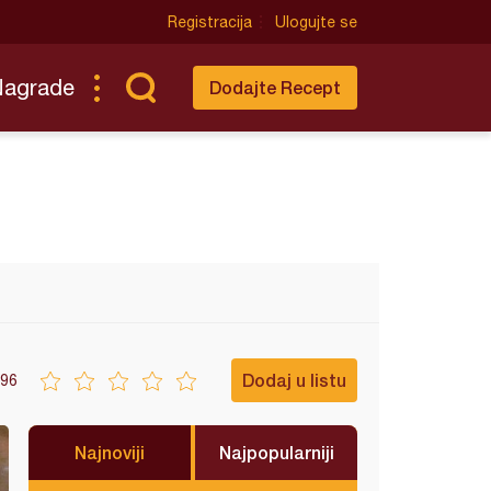
Registracija
Ulogujte se
Nagrade
Dodajte Recept
Dodaj u listu
96
Najnoviji
Najpopularniji