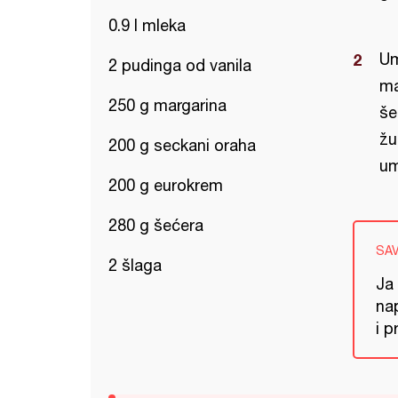
0.9 l mleka
Um
2 pudinga od vanila
ma
250 g margarina
še
žu
200 g seckani oraha
um
200 g eurokrem
280 g šećera
SA
2 šlaga
Ja
na
i 