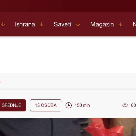
Ishrana
Saveti
Magazin
m
SREDNJE
15
OSOBA
150 min
80