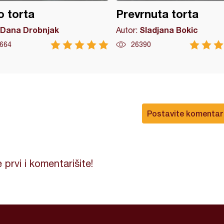
 torta
Prevrnuta torta
Dana Drobnjak
Sladjana Bokic
Autor:
664
26390
Postavite komentar
 prvi i komentarišite!