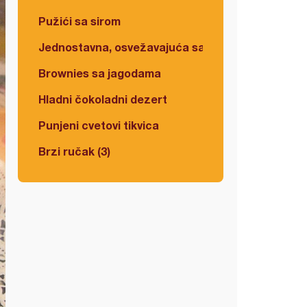
Pužići sa sirom
Jednostavna, osvežavajuća salata
Brownies sa jagodama
Hladni čokoladni dezert
Punjeni cvetovi tikvica
Brzi ručak (3)