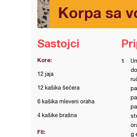
Korpa sa 
Sastojci
Pr
Kore:
Um
do
12 jaja
ru
12 kašika šećera
pa
pa
6 kašika mleveni oraha
pa
4 kašike brašna
st
or
Fil:
g 