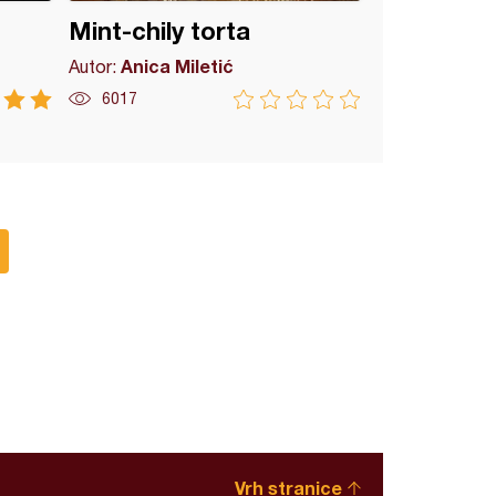
Mint-chily torta
Anica Miletić
Autor:
6017
Vrh stranice