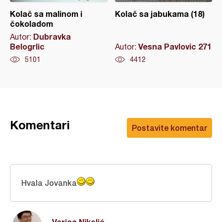
Kolač sa malinom i
Kolač sa jabukama (18)
čokoladom
Dubravka
Autor:
Belogrlic
Vesna Pavlovic 271
Autor:
5101
4412
Komentari
Postavite komentar
Hvala Jovanka
Verica Nikolić