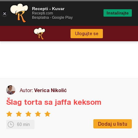
Recepti - Kuvar
Instalirajte
Recepti.com
Besplatna - Google Play
Ulogujte se
Verica Nikolić
Autor:
Šlag torta sa jaffa keksom
Dodaj u listu
60 min