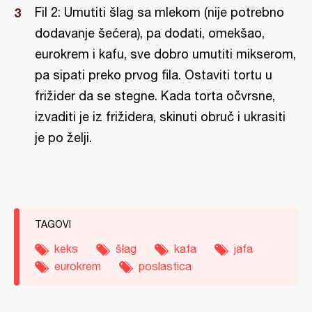
Fil 2: Umutiti šlag sa mlekom (nije potrebno
dodavanje šećera), pa dodati, omekšao,
eurokrem i kafu, sve dobro umutiti mikserom,
pa sipati preko prvog fila. Ostaviti tortu u
frižider da se stegne. Kada torta očvrsne,
izvaditi je iz frižidera, skinuti obruč i ukrasiti
je po želji.
TAGOVI
keks
šlag
kafa
jafa
eurokrem
poslastica